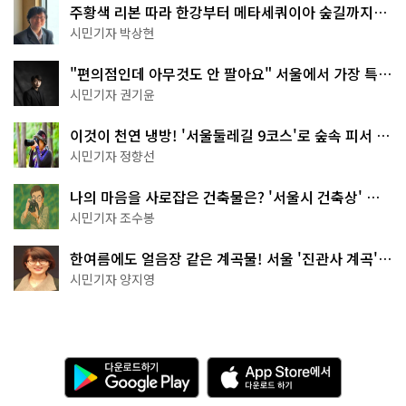
주황색 리본 따라 한강부터 메타세쿼이아 숲길까지…
서울둘레길 15코스
시민기자 박상현
"편의점인데 아무것도 안 팔아요" 서울에서 가장 특별
한 편의점의 정체
시민기자 권기윤
이것이 천연 냉방! '서울둘레길 9코스'로 숲속 피서 떠
나볼까
시민기자 정향선
나의 마음을 사로잡은 건축물은? '서울시 건축상' 수
상작 공개!
시민기자 조수봉
한여름에도 얼음장 같은 계곡물! 서울 '진관사 계곡'이
천국이네~
시민기자 양지영
다
A
운
p
로
p