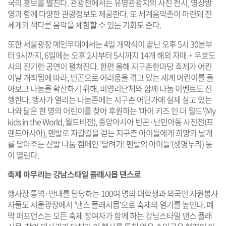
국의 홍보를 펼친다. 관광전에서는 유명관광지의 사진 전시, 영상방
영과 함께 다양한 관광정보도 제공한다. 또 세계음악존이 마련돼 전
세계의 색다른 음악을 체험할 수 있는 기회도 준다.
또한 서울광장 메인무대에서는 4일 개막식이 끝난 오후 5시 30분부
터 9시까지, 6일에는 오후 2시부터 5시까지 14개 해외 자매‧우호도
시의 진기한 공연이 펼쳐진다. 한편 올해 지구촌한마당 축제가 어린
이날 개최됨에 따라, 빈곤으로 어려움을 겪고 있는 세계 어린이를 돌
아보고 나눔을 확산하기 위해, 비영리단체와 함께 나눔 이벤트도 진
행한다. 행사가 열리는 나눔존에는 지구촌 어딘가에 실제 살고 있는
나와 닮은 한 명의 어린이를 찾아 후원하는 '마이 키즈 인 더 월드'(My
kids in the World, 월드비전), 중앙아시아 빈곤·난민아동 사진전(프
렌드아시아), 맨발로 자갈길을 걷는 지구촌 아이들에게 희망의 날개
를 달아주는 신발 나눔 캠페인 '달려가! 맨발의 아이들'(생명누리) 등
이 열린다.
축제 마무리는 강남스타일 플래시몹 댄스로
행사장 통역·안내를 담당하는 100여 명의 대학생과 외국인 자원봉사
자들도 서울광장에서 '댄스 플래시몹'으로 축제의 열기를 높인다. 폐
막 퍼포먼스는 모든 축제 참여자가 함께 하는 강남스타일 댄스 플래