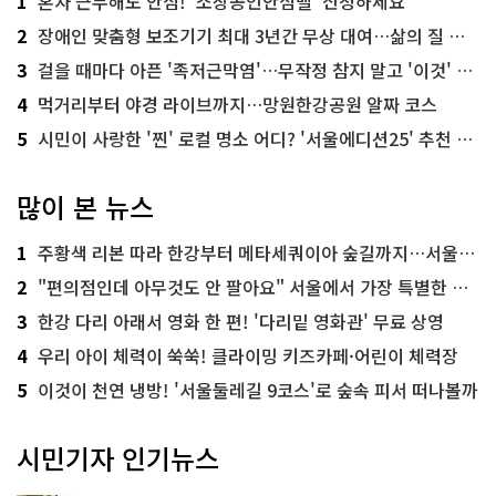
1
혼자 근무해도 안심! '소상공인안심벨' 신청하세요
2
장애인 맞춤형 보조기기 최대 3년간 무상 대여…삶의 질 높인다
3
걸을 때마다 아픈 '족저근막염'…무작정 참지 말고 '이것' 해보세요!
4
먹거리부터 야경 라이브까지…망원한강공원 알짜 코스
5
시민이 사랑한 '찐' 로컬 명소 어디? '서울에디션25' 추천 코스
많이 본 뉴스
1
주황색 리본 따라 한강부터 메타세쿼이아 숲길까지…서울둘레길 15코스
2
"편의점인데 아무것도 안 팔아요" 서울에서 가장 특별한 편의점의 정체
3
한강 다리 아래서 영화 한 편! '다리밑 영화관' 무료 상영
4
우리 아이 체력이 쑥쑥! 클라이밍 키즈카페·어린이 체력장
5
이것이 천연 냉방! '서울둘레길 9코스'로 숲속 피서 떠나볼까
시민기자 인기뉴스