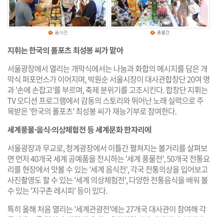
지휘는 한국의 폴포츠 최성봉 씨가 맡아
서울광장에서 열리는 개막식에서는 나눔과 화합의 메시지를 담은 개
막식 퍼포먼스가 이어지며, 박원순 서울시장이 대사관합창단 20여 명
과 '손에 손잡고'를 부르며, 축제 분위기를 고조시킨다. 합창단 지휘는
TV 오디션 프로그램에서 감동의 스토리와 뛰어난 노래 실력으로 주
목받은 '한국의 폴포츠' 최성봉 씨가 재능기부로 참여한다.
세계풍물·음식·의상체험전 등 세계문화 한자리에
서울광장과 무교로, 청계광장에서 이틀간 펼쳐지는 볼거리를 살펴보
면 먼저 40개국 세계 공예품을 전시하는 '세계 풍물전', 50개국 전통요
리를 현장에서 맛볼 수 있는 '세계 음식전', 각국 전통의상을 입어보고
사진촬영도 할 수 있는 '세계 의상체험전', 다양한 전통음식을 배워 볼
수 있는 '지구촌 레시피' 등이 있다.
특히 올해 처음 열리는 '세계관광전'에는 27개국 대사관이 참여해 각