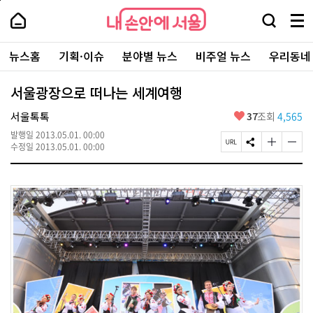
본
페
내
문
이
내
손
검
메
바
지
손
안
색
뉴
로
상
안
주
에
창
전
가
단
에
뉴스홈
기획·이슈
분야별 뉴스
비주얼 뉴스
우리동네
요
서
열
체
기
으
서
서
울
기
보
로
울
비
기
이
-
서울광장으로 떠나는 세계여행
스
동
서
바
울
좋
서울톡톡
37
조회
4,565
로
시
아
가
대
발행일
2013.05.01. 00:00
요
기
페
S
글
글
표
수정일
2013.05.01. 00:00
이
N
자
자
소
지
S
크
크
통
U
공
기
기
포
R
유
크
작
털
L
하
게
게
복
기
변
변
사
경
경
하
하
기
기