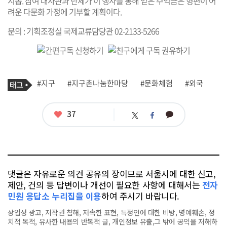
시몹. 참여 대사관과 단체가 이 행사를 통해 얻은 수익금은 형편이 어
려운 다문화 가정에 기부할 계획이다.
문의 : 기획조정실 국제교류담당관 02-2133-5266
기
태
#지구
#지구촌나눔한마당
#문화체험
#외국
사
그
관
련
태
좋
37
카
트
페
그
아
카
위
이
요
오
터
스
톡
북
댓글은 자유로운 의견 공유의 장이므로 서울시에 대한 신고,
제안, 건의 등 답변이나 개선이 필요한 사항에 대해서는
전자
민원 응답소 누리집을 이용
하여 주시기 바랍니다.
상업성 광고, 저작권 침해, 저속한 표현, 특정인에 대한 비방, 명예훼손, 정
치적 목적, 유사한 내용의 반복적 글, 개인정보 유출,그 밖에 공익을 저해하