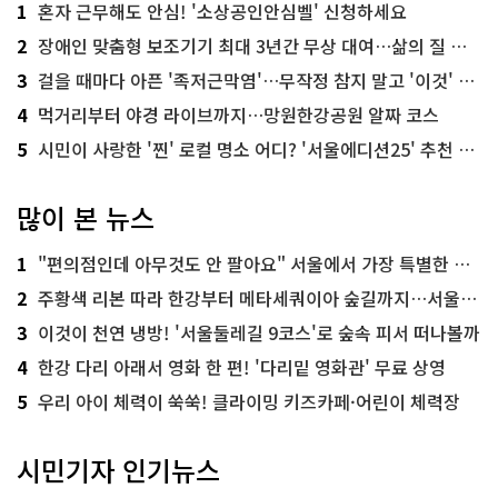
1
혼자 근무해도 안심! '소상공인안심벨' 신청하세요
2
장애인 맞춤형 보조기기 최대 3년간 무상 대여…삶의 질 높인다
3
걸을 때마다 아픈 '족저근막염'…무작정 참지 말고 '이것' 해보세요!
4
먹거리부터 야경 라이브까지…망원한강공원 알짜 코스
5
시민이 사랑한 '찐' 로컬 명소 어디? '서울에디션25' 추천 코스
많이 본 뉴스
1
"편의점인데 아무것도 안 팔아요" 서울에서 가장 특별한 편의점의 정체
2
주황색 리본 따라 한강부터 메타세쿼이아 숲길까지…서울둘레길 15코스
3
이것이 천연 냉방! '서울둘레길 9코스'로 숲속 피서 떠나볼까
4
한강 다리 아래서 영화 한 편! '다리밑 영화관' 무료 상영
5
우리 아이 체력이 쑥쑥! 클라이밍 키즈카페·어린이 체력장
시민기자 인기뉴스