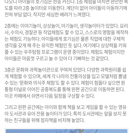
나오니 아이들의 호기심은 한층 커진다. 1층 체험을 마치면 완만한 복
도를 따라 2층 놀이터로 이동한다. 계단이 없어 아이들이 이동하기에
전혀 부담 없다. 작지만 세심한 배려가 느껴졌다.
2층에는 이야기놀이, 상상놀이, 아기놀이, 생각놀이터가 있었다. 요리
사, 수의사, 경찰관 등 직업체험도 할 수 있고, 스스로의 명함을 제작하
는 체험도 가능하다. 아이들에게 호기심은 물론 직업에 대한 구체적
생각을 갖게 해 주는 유익한 체험인 듯 싶다. 여기에다 상상력을 키워
줄 수 있는 우주탐험 프로그램이 운영 중이었다. 체험도 체험이지만
아이들은 마음껏 구르고 놀 수 있어 더 기뻐하는 것 같았다.
3층은 문화와 과학놀이관으로 꾸며져 있었다. 다양한 과학원리를 쉽
게 체험할 수 있으며, 세계 각 나라의 전통의상을 입고 모델처럼 뽐낼
수 있는 ‘문화와 의식주 체험’도 할 수 있다. 체험이 힘들다 싶으면 원
통형 터널로 이어진 공중복도를 통해 왼편 공간으로 이동하면 된다.
이곳 카페에서 쉬면서 다음 일정을 구상할 수 있다.
그리고 왼편 공간에는 아이와 함께 책을 보고 게임을 할 수 있는 영유
아 도서관과 유아 전용 놀이터가 있다. 특히 도서관에는 앞을 보지 못
하는 친구들을 위해 점자책을 비치해 놓았다.