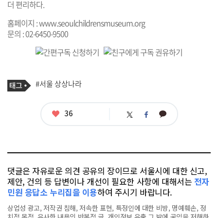
더 편리하다.
홈페이지 :
www.seoulchildrensmuseum.org
문의 : 02-6450-9500
기
태
#서울 상상나라
사
그
관
련
태
좋
36
카
트
페
그
아
카
위
이
요
오
터
스
톡
북
댓글은 자유로운 의견 공유의 장이므로 서울시에 대한 신고,
제안, 건의 등 답변이나 개선이 필요한 사항에 대해서는
전자
민원 응답소 누리집을 이용
하여 주시기 바랍니다.
상업성 광고, 저작권 침해, 저속한 표현, 특정인에 대한 비방, 명예훼손, 정
치적 목적, 유사한 내용의 반복적 글, 개인정보 유출,그 밖에 공익을 저해하