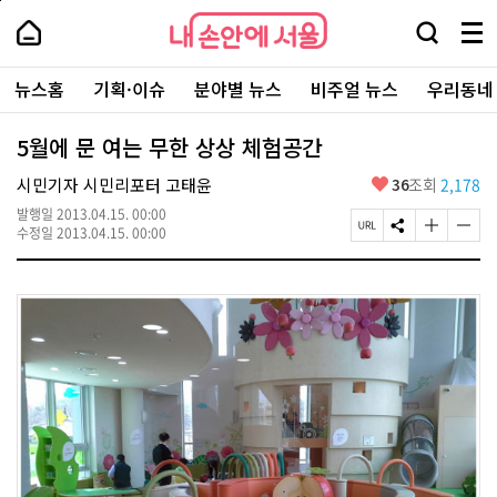
본
페
내
문
이
내
손
검
메
바
지
손
안
색
뉴
로
상
안
주
에
창
전
가
단
에
뉴스홈
기획·이슈
분야별 뉴스
비주얼 뉴스
우리동네
요
서
열
체
기
으
서
서
울
기
보
로
울
비
기
이
-
5월에 문 여는 무한 상상 체험공간
스
동
서
바
울
좋
시민기자 시민리포터 고태윤
36
조회
2,178
로
시
아
가
대
발행일
2013.04.15. 00:00
요
기
페
S
글
글
표
수정일
2013.04.15. 00:00
이
N
자
자
소
지
S
크
크
통
U
공
기
기
포
R
유
크
작
털
L
하
게
게
복
기
변
변
사
경
경
하
하
기
기