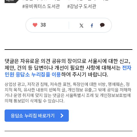
사
그
관
#유비쿼터스 도서관
#강남구 도서관
련
태
그
좋
38
카
트
페
아
카
위
이
요
오
터
스
톡
북
댓글은 자유로운 의견 공유의 장이므로 서울시에 대한 신고,
제안, 건의 등 답변이나 개선이 필요한 사항에 대해서는
전자
민원 응답소 누리집을 이용
하여 주시기 바랍니다.
상업성 광고, 저작권 침해, 저속한 표현, 특정인에 대한 비방, 명예훼손, 정
치적 목적, 유사한 내용의 반복적 글, 개인정보 유출,그 밖에 공익을 저해하
거나 운영 취지에 맞지 않는 댓글은 서울특별시 조례 및 개인정보보호법에
의해 통보없이 삭제될 수 있습니다.
응답소 누리집 바로가기