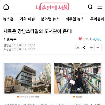
본
페
내
문
이
내
손
검
메
바
지
손
안
색
뉴
로
상
안
주
에
창
전
가
단
에
뉴스홈
기획·이슈
분야별 뉴스
비주얼 뉴스
우리동네
요
서
열
체
기
으
서
서
울
기
보
로
울
비
기
이
-
새로운 강남스타일의 도서관이 온다!
스
동
서
바
울
좋
서울톡톡
38
조회
4,475
로
시
아
가
대
발행일
2013.03.14. 00:00
요
기
페
S
글
글
표
수정일
2013.03.14. 00:00
이
N
자
자
소
지
S
크
크
통
U
공
기
기
포
R
유
크
작
털
L
하
게
게
복
기
변
변
사
경
경
하
하
기
기