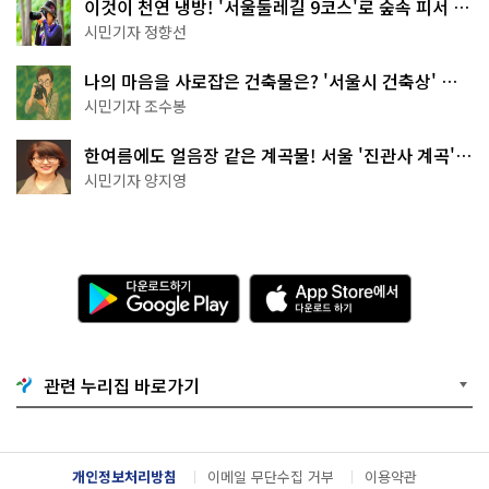
이것이 천연 냉방! '서울둘레길 9코스'로 숲속 피서 떠
나볼까
시민기자 정향선
나의 마음을 사로잡은 건축물은? '서울시 건축상' 수
상작 공개!
시민기자 조수봉
한여름에도 얼음장 같은 계곡물! 서울 '진관사 계곡'이
천국이네~
시민기자 양지영
다
A
운
p
로
p
드
S
하
t
기
o
관련 누리집 바로가기
G
r
o
e
o
에
g
서
l
다
개인정보처리방침
이메일 무단수집 거부
이용약관
e
운