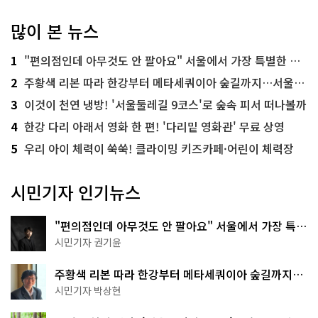
많이 본 뉴스
1
"편의점인데 아무것도 안 팔아요" 서울에서 가장 특별한 편의점의 정체
2
주황색 리본 따라 한강부터 메타세쿼이아 숲길까지…서울둘레길 15코스
3
이것이 천연 냉방! '서울둘레길 9코스'로 숲속 피서 떠나볼까
4
한강 다리 아래서 영화 한 편! '다리밑 영화관' 무료 상영
5
우리 아이 체력이 쑥쑥! 클라이밍 키즈카페·어린이 체력장
시민기자 인기뉴스
"편의점인데 아무것도 안 팔아요" 서울에서 가장 특별
한 편의점의 정체
시민기자 권기윤
주황색 리본 따라 한강부터 메타세쿼이아 숲길까지…
서울둘레길 15코스
시민기자 박상현