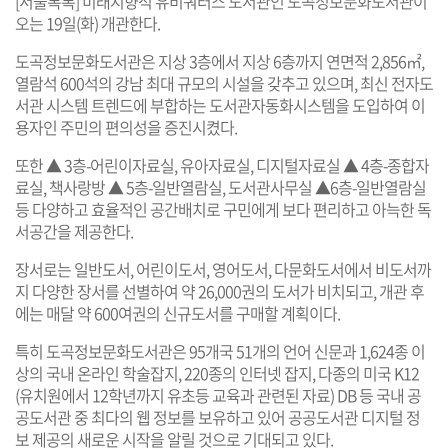
[서울톡톡] 미래지향적 유비쿼터스 도서관인 도곡정보문화도서관이
오는 19일(화) 개관한다.
도곡정보문화도서관은 지상 3층에서 지상 6층까지 연면적 2,856㎡,
열람석 600석의 강남 최대 규모의 시설을 갖추고 있으며, 최신 전자도
서관 시스템 트렌드에 부합하는 도서관자동화시스템을 도입하여 이
용자인 주민의 편의성을 증진시켰다.
또한 ▲ 3층-어린이자료실, 유아자료실, 디지털자료실 ▲ 4층-종합자
료실, 책사랑방 ▲ 5층-일반열람실, 도서관사무실 ▲6층-일반열람실
등 다양하고 효율적인 공간배치로 구민에게 보다 편리하고 아늑한 독
서공간을 제공한다.
장서로는 일반도서, 어린이도서, 영어도서, 다문화도서에서 비도서까
지 다양한 장서를 선별하여 약 26,000권의 도서가 비치되고, 개관 후
에는 매달 약 600여권의 신규도서를 구매할 계획이다.
특히 도곡정보문화도서관은 95개국 51개의 언어 신문과 1,624종 이
상의 국내 온라인 학술잡지, 220종의 인터넷 잡지, 다종의 미국 K12
(유치원에서 12학년까지 유초등 교육과 관련된 자료) DB 등 국내 공
공도서관 중 최다의 웹 정보를 보유하고 있어 공공도서관 디지털 정
보 제공의 새로운 시작을 알릴 것으로 기대되고 있다.