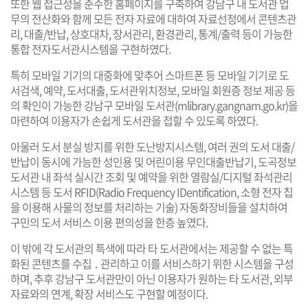
또한 웹 접근성을 준수한 홈페이지를 구축하여 강남구 내 도서관 업
무의 전산화와 함께 모든 전자 자료에 대하여 자료선정에서 콘텐츠관
리, 대출/반납, 상호대차, 장서관리, 환경관리, 통계/출력 등이 가능한
통합 전자도서관시스템을 구현하였다.
특히 모바일 기기의 대중화에 맞추어 스마트폰 등 모바일 기기로 도
서검색, 예약, 도서대출, 도서관위치정보, 모바일 회원증 정보 제공 등
의 확인이 가능한 강남구 모바일 도서관(
mlibrary.gangnam.go.kr
)을
마련하여 이용자가 손쉽게 도서관을 접할 수 있도록 하였다.
아울러 도서 분실 방지를 위한 도난방지시스템, 여러 권의 도서 대출/
반납이 동시에 가능한 성인용 및 어린이용 무인대출반납기, 도곡정보
도서관 내 좌석 실시간 조회 및 예약을 위한 열람실/디지털 좌석관리
시스템 등 도서 RFID(Radio Frequency IDentification, 소형 전자 칩
을 이용해 사물의 정보를 처리하는 기술) 자동화장비들을 설치하여
구민의 도서 서비스 이용 편의성을 한층 높였다.
이 밖에 각 도서관의 특색에 따라 타 도서관에서는 제공할 수 없는 특
화된 콘텐츠를 수집 ․ 관리하고 이를 서비스하기 위한 시스템을 구성
하며, 추후 강남구 도서관만이 아닌 이용자가 원하는 타 도서관, 외부
자료와의 연계, 확장 서비스도 구현할 예정이다.