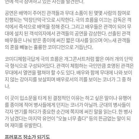
연에 적극 참여하고 있는 자신을 발견한다.
공연은 배역이 주어진 관객들과 무대 소품이 된 몇몇 사람의 참여로
진행되는 '막장단막극'으로 시작한다. 극의 흐름을 이끄는 감독은 객
석에서 즉석으로 배역을 정해 준다. 그리고 배우들은 관객이 되어 무
대에 설치 된 객석의자에서 관객들의 공연을 감상한다. 선출된 관객
배우들은 나눠 받은 종이에 써진 짧은 대사를 읽으며 어느새 관객들
의 혼을 빼놓는 훌륭한 코미디언으로 거듭난다.
코미디체험극답게 극의 흐름은 개그콘서트처럼 짧은 여러 개의 단막
극 형식으로 구성되어있다. 관객이 체험하는 극인만큼 호명된 관객은
무대에서 열연을 펼쳐야 할 수도 있다. 배우와 함께 무대에 나와 보이
지 않는 강아지를 보살피며 배우로서의 끼를 보이는 코너가 그 중 하
나.
이 곳이 입소문을 타게 된 결정적인 이유는 하고 싶은 말이나 유행어
를 종이에 적어 병사들에게 던지는 코너가 아닐까. 군대의 병사들이
각자 연기를 하다가 중요한 순간에 쪽지에 써진 말을 읽는다. 한 병사
가 남겼다는 마지막 유언이 "오늘 너무 춥다" 등의 뜬금없는 말이 되
며 재미를 유발한다.
프러포즈 장소가 되기도