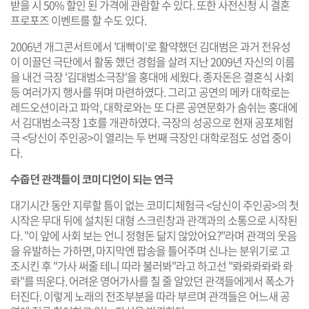
받을 시 50% 할인 된 가격에 관람할 수 있다. 또한 사전신청 시 결혼
프로포즈 이벤트를 할 수도 있다.
2006년 개그콘서트에서 '대빡이'로 활약했던 김대범은 과거 전유성
이 이끌던 극단에서 활동 했던 경험을 살려 지난 2009년 자신의 이름
을 내건 극장 '김대범소극장'을 홍대에 세웠다. 종자돈은 결혼식 사회
등 여러가지 행사를 뛰며 마련하였다. 그리고 공연의 메카 대학로는
레드오션이라고 파악, 대학로와는 또 다른 공연문화가 숨쉬는 홍대에
서 김대범소극장 1호를 개관하였다. 극장의 성공으로 현재 공포체험
극 <당신이 주인공>이 열리는 두 번째 극장인 대학로점도 성업 중이
다.
수줍던 관객들이 코미디언이 되는 연극
대기시간 동안 지루할 틈이 없는 코미디체험극 <당신이 주인공>의 첫
시작은 무대 뒤에 설치된 대형 스크린창과 관객과의 소통으로 시작된
다. "이 앞에 사회 보는 언니 정형돈 닮지 않았어요?"라며 관객의 웃음
을 유발하는 가하면, 마지막엔 팝송을 틀어주며 신나는 분위기로 고
조시킨 후 "가사 써줄 테니 따라 불러봐"라고 하고선 "롸롸롸롸롸 롸
롸"를 띄운다. 어려운 영어가사를 칠 줄 알았던 관객들에게서 폭소가
터진다. 이렇게 노래의 전조부분을 따라 부르며 관객들은 어느새 공