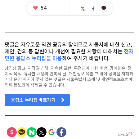
그
좋
54
카
트
페
아
카
위
이
요
오
터
스
톡
북
댓글은 자유로운 의견 공유의 장이므로 서울시에 대한 신고,
제안, 건의 등 답변이나 개선이 필요한 사항에 대해서는
전자
민원 응답소 누리집을 이용
하여 주시기 바랍니다.
상업성 광고, 저작권 침해, 저속한 표현, 특정인에 대한 비방, 명예훼손, 정
치적 목적, 유사한 내용의 반복적 글, 개인정보 유출,그 밖에 공익을 저해하
거나 운영 취지에 맞지 않는 댓글은 서울특별시 조례 및 개인정보보호법에
의해 통보없이 삭제될 수 있습니다.
응답소 누리집 바로가기