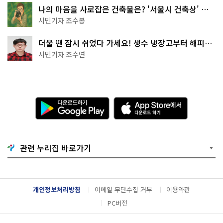
나의 마음을 사로잡은 건축물은? '서울시 건축상' 수
상작 공개!
시민기자 조수봉
더울 땐 잠시 쉬었다 가세요! 생수 냉장고부터 해피소
·무더위쉼터까지
시민기자 조수연
다
A
운
p
로
p
드
S
하
t
기
o
관련 누리집 바로가기
G
r
o
e
o
에
g
서
l
다
개인정보처리방침
이메일 무단수집 거부
이용약관
e
운
P
로
PC버전
l
드
a
하