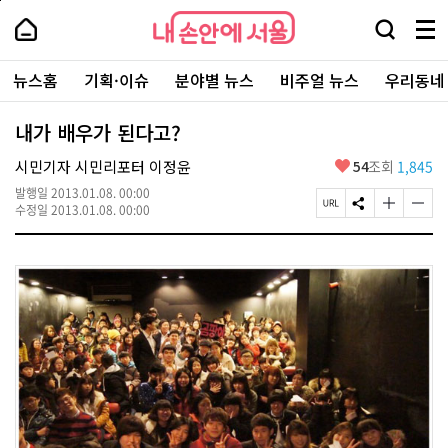
본
페
내
문
이
내
손
검
메
바
지
손
안
색
뉴
로
상
안
주
에
창
전
가
단
에
뉴스홈
기획·이슈
분야별 뉴스
비주얼 뉴스
우리동네
요
서
열
체
기
으
서
서
울
기
보
로
울
비
기
이
-
내가 배우가 된다고?
스
동
서
바
울
좋
시민기자 시민리포터 이정윤
54
조회
1,845
로
시
아
가
대
발행일
2013.01.08. 00:00
요
기
페
S
글
글
표
수정일
2013.01.08. 00:00
이
N
자
자
소
지
S
크
크
통
U
공
기
기
포
R
유
크
작
털
L
하
게
게
복
기
변
변
사
경
경
하
하
기
기