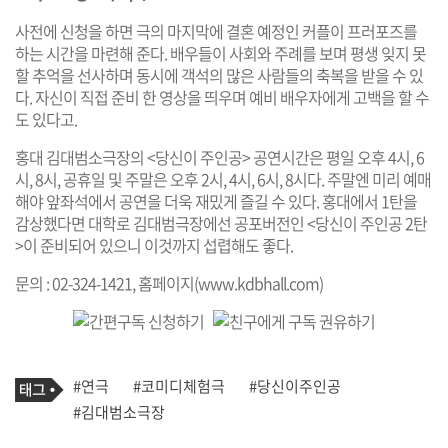
사전에 신청을 하면 극의 마지막에 결혼 예정인 커플이 프러포즈를
하는 시간을 마련해 준다. 배우들이 사회와 주례를 보며 평생 잊지 못
할 추억을 선사하며 동시에 객석의 많은 사람들의 축복을 받을 수 있
다. 자신이 직접 준비 한 영상을 띄우며 예비 배우자에게 고백을 할 수
도 있다고.
홍대 김대범소극장의 <당신이 주인공> 공연시간은 평일 오후 4시, 6
시, 8시, 공휴일 및 주말은 오후 2시, 4시, 6시, 8시다. 주말엔 미리 예매
해야 앞좌석에서 공연을 더욱 재밌게 즐길 수 있다. 홍대에서 1탄을
감상했다면 대학로 김대범극장에선 공포버전인 <당신이 주인공 2탄
>이 준비되어 있으니 이것까지 섭렵해도 좋다.
문의 : 02-324-1421, 홈페이지(
www.kdbhall.com
)
기
태
#연극
#코미디체험극
#당신이주인공
사
그
관
#김대범소극장
련
태