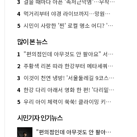
3
걸을 때마다 아픈 '족저근막염'…무작정 참지 말고 '이것' 해보세요!
4
먹거리부터 야경 라이브까지…망원한강공원 알짜 코스
5
시민이 사랑한 '찐' 로컬 명소 어디? '서울에디션25' 추천 코스
많이 본 뉴스
1
"편의점인데 아무것도 안 팔아요" 서울에서 가장 특별한 편의점의 정체
2
주황색 리본 따라 한강부터 메타세쿼이아 숲길까지…서울둘레길 15코스
3
이것이 천연 냉방! '서울둘레길 9코스'로 숲속 피서 떠나볼까
4
한강 다리 아래서 영화 한 편! '다리밑 영화관' 무료 상영
5
우리 아이 체력이 쑥쑥! 클라이밍 키즈카페·어린이 체력장
시민기자 인기뉴스
"편의점인데 아무것도 안 팔아요" 서울에서 가장 특별한 편의점의 정체