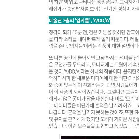
의 하얀 벽 위로 나타나는 생필품들의 그림자가 
래집게가 송전탑처럼 보이는 신기한 경험이 가
미술관 3층의 '입자들', 'A/DD/A'
정각이 되기 10분 전, 검은 커튼을 젖히면 암흑
를 따라 소리를 내며 빠르게 돌기 때문이다. 레일
낌을 준다. '입자들'이라는 작품에 대한 설명이다
또 다른 공간에 들어서면 그냥 봐서는 의미를 알 
은 무언가를 두드리고, 모니터에는 트윗이 계속 
든 것이 'A/DD/A'라는 하나의 작품이다. 윤지
악하다시피 한 새로운 미디어에 대한 비판 의식으
화 중에 있는데 이 진화라는 게 과연 사람들에게
이 이 작품의 시작이었습니다." 그렇다면 그들이
쇄되지 않은 종이가 답을 대신한다. 바로 '모순'이
그 데이터들은 어딘가에 흔적을 남기려 하죠. 
나갑니다. 흔적을 남기지 못하는 것이죠. 또한 
및 유지를 편리하게 했지만 오히려 가까운 사람
었습니다. 이런 모순들을 표현하고 싶었습니다."