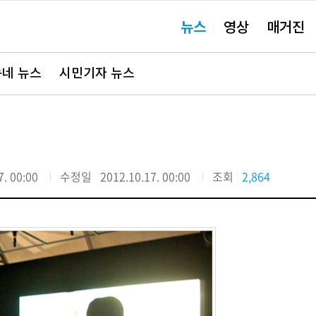
주
뉴스
영상
매거진
요
서
비
스
바
네 뉴스
시민기자 뉴스
로
가
기"
7. 00:00
수정일
2012.10.17. 00:00
조회
2,864