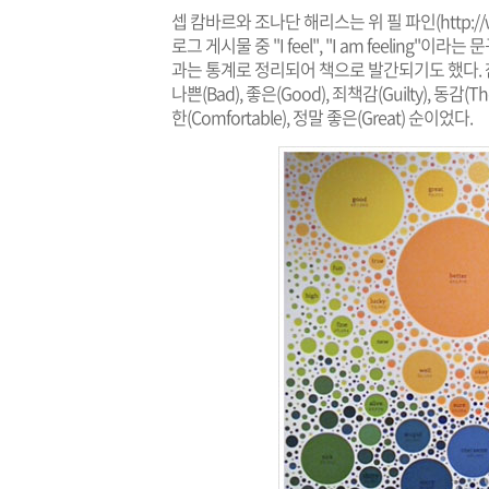
셉 캄바르와 조나단 해리스는 위 필 파인(
http:/
로그 게시물 중 "I feel", "I am feeling
과는 통계로 정리되어 책으로 발간되기도 했다. 참
나쁜(Bad), 좋은(Good), 죄책감(Guilty), 동감(Th
한(Comfortable), 정말 좋은(Great) 순이었다.