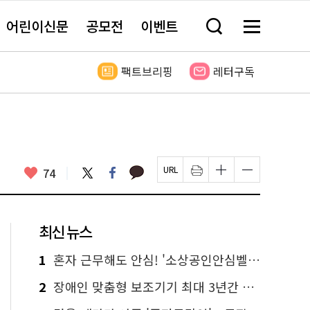
어린이신문
공모전
이벤트
검
메
색
뉴
창
전
열
체
팩트브리핑
레터구독
기
보
기
카
좋
트
페
74
페
인
글
글
카
위
이
아
이
쇄
자
자
오
터
스
요
지
하
크
크
톡
북
U
기
기
기
R
새
크
작
L
창
게
게
최신 뉴스
복
열
변
변
사
림
경
경
하
하
1
혼자 근무해도 안심! '소상공인안심벨' 신청하세요
기
기
2
장애인 맞춤형 보조기기 최대 3년간 무상 대여…삶의 질 높인다