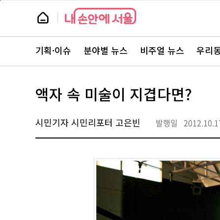
본
페
문
이
뉴
바
지
스
로
상
룸
가
단
뉴
기
으
스
로
기획·이슈
분야별 뉴스
비주얼 뉴스
우리동
주
이
요
동
서
비
스
액자 속 미술이 지겹다면?
바
로
가
기
시민기자 시민리포터 고은빈
발행일
2012.10.1