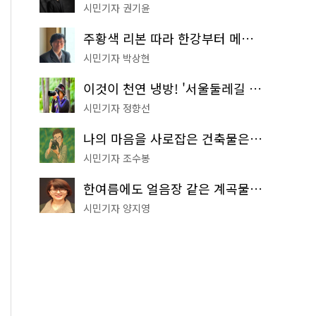
시민기자 권기윤
주황색 리본 따라 한강부터 메타세쿼이아 숲길까지…서울둘레길 15코스
시민기자 박상현
이것이 천연 냉방! '서울둘레길 9코스'로 숲속 피서 떠나볼까
시민기자 정향선
나의 마음을 사로잡은 건축물은? '서울시 건축상' 수상작 공개!
시민기자 조수봉
한여름에도 얼음장 같은 계곡물! 서울 '진관사 계곡'이 천국이네~
시민기자 양지영