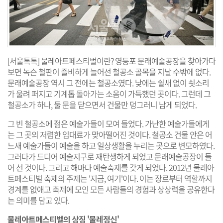
[서울톡톡] 물레아트페스티벌이란? 영등포 문래예술공장을 찾아가다
보면 녹슨 철판이 즐비하게 늘어선 철공소 골목을 지날 수밖에 없다.
문래예술공장 역시 그 전에는 철공소였다. 낮에는 쉴새 없이 쇳소리
가 울려 퍼지고 기계톱 돌아가는 소음이 가득했던 곳이다. 그런데 그
철공소가 하나, 둘 문을 닫으면서 건물만 덩그러니 남게 되었다.
그 빈 철공소에 젊은 예술가들이 모여 들었다. 가난한 예술가들에게
는 그 곳의 저렴한 임대료가 맞아떨어진 것이다. 철공소 건물 안은 어
느새 예술가들이 예술을 하고 일상생활을 누리는 곳으로 변모하였다.
그러다가 드디어 예술지구로 재탄생하게 되었고 문래예술공장이 들
어 선 것이다. 그리고 해마다 예술축제를 갖게 되었다. 2012년 물레아
트페스티벌 축제의 주제는 '지금, 여기'이다. 이는 장르부터 역할까지
경계를 없애고 축제에 모인 모든 사람들의 경험과 상상력을 공유한다
는 의미를 담고 있다.
물레아트페스티벌의 상징 '물레정신'