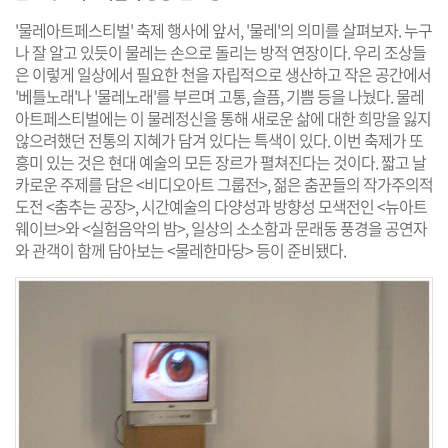
'물레아트페스티벌' 축제 행사에 앞서, '물레'의 의미를 살펴보자. 누구
나 잘 알고 있듯이 물레는 손으로 돌리는 방적 연장이다. 우리 조상들
은 이렇게 일상에서 필요한 천을 자립적으로 생산하고 작은 공간에서
'베틀노래'나 '물레노래'를 부르며 고통, 슬픔, 기쁨 등을 나눴다. 물레
아트페스티벌에는 이 물레정신을 통해 새로운 삶에 대한 희망을 잃지
않으려했던 전통의 지혜가 담겨 있다는 특색이 있다. 이번 축제가 또
흥미 있는 것은 현대 예술의 모든 장르가 펼쳐진다는 것이다. 짧고 날
카로운 주제를 담은 <비디오아트 그룹전>, 젊은 춤꾼들의 작가주의적
도전 <춤추는 공장>, 시간예술의 다양성과 방향성 모색전인 <뉴아트
웨이브>와 <실험음악의 밤>, 일상의 소소함과 문래동 풍경을 공연자
와 관객이 함께 담아보는 <물레한마당> 등이 준비됐다.