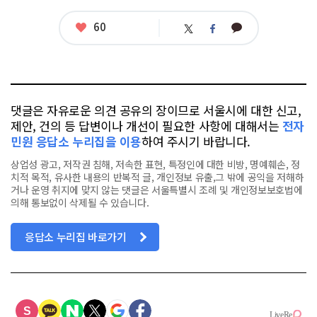
련
태
좋
60
카
트
페
그
아
카
위
이
요
오
터
스
톡
북
댓글은 자유로운 의견 공유의 장이므로 서울시에 대한 신고,
제안, 건의 등 답변이나 개선이 필요한 사항에 대해서는
전자
민원 응답소 누리집을 이용
하여 주시기 바랍니다.
상업성 광고, 저작권 침해, 저속한 표현, 특정인에 대한 비방, 명예훼손, 정
치적 목적, 유사한 내용의 반복적 글, 개인정보 유출,그 밖에 공익을 저해하
거나 운영 취지에 맞지 않는 댓글은 서울특별시 조례 및 개인정보보호법에
의해 통보없이 삭제될 수 있습니다.
응답소 누리집 바로가기