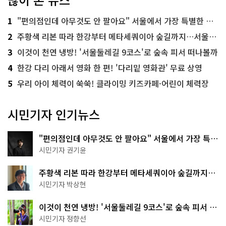
1
"편의점인데 아무것도 안 팔아요" 서울에서 가장 특별한 편의점의 정체
2
주황색 리본 따라 한강부터 메타세쿼이아 숲길까지…서울둘레길 15코스
3
이것이 천연 냉방! '서울둘레길 9코스'로 숲속 피서 떠나볼까
4
한강 다리 아래서 영화 한 편! '다리밑 영화관' 무료 상영
5
우리 아이 체력이 쑥쑥! 클라이밍 키즈카페·어린이 체력장
시민기자 인기뉴스
"편의점인데 아무것도 안 팔아요" 서울에서 가장 특별
한 편의점의 정체
시민기자 권기윤
주황색 리본 따라 한강부터 메타세쿼이아 숲길까지…
서울둘레길 15코스
시민기자 박상현
이것이 천연 냉방! '서울둘레길 9코스'로 숲속 피서 떠
나볼까
시민기자 정향선