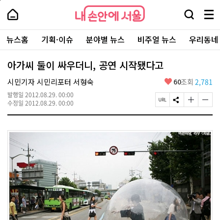
본
페
내
문
이
내
손
검
메
바
지
손
안
색
뉴
로
상
안
주
에
창
전
가
단
에
뉴스홈
기획·이슈
분야별 뉴스
비주얼 뉴스
우리동네
요
서
열
체
기
으
서
서
울
기
보
로
울
비
기
이
-
아가씨 둘이 싸우더니, 공연 시작됐다고
스
동
서
바
울
좋
시민기자 시민리포터 서형숙
60
조회
2,781
로
시
아
가
대
발행일
2012.08.29. 00:00
요
기
페
S
글
글
표
수정일
2012.08.29. 00:00
이
N
자
자
소
지
S
크
크
통
U
공
기
기
포
R
유
크
작
털
L
하
게
게
복
기
변
변
사
경
경
하
하
기
기