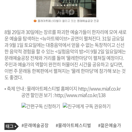
8월 29일과 30일에는 장르를 파괴한 예술가들이 한자리에 모여 새로
운 예술을 탐색하는 <뉴아트웨이브> 공연이 펼쳐진다. 31일 금요일
과 9월 1일 토요일에는 대중음악에서 얻을 수 없는 독창적이고 신선
한 음악적 경험을 할 수 있는 <실험음악의 밤>이 9월 2일 일요일에는
문래예술공장 전체와 거리를 돌며 '물레한마당'이 펼쳐질 예정이다.
주민과 예술가의 역할이 완전히 허물어진 시간을 공유하고 싶다면,
이번 주 문래동 한복판에서 펼쳐지는 '물레 한마당'에 참가해 보는 것
도 좋겠다.
• 축제 안내 : 물레아트페스티벌 홈페이지
http://www.miaf.co.kr
공연 할인권 보기 :
http://www.miaf.co.kr/138
기
태
#문래예술공장
#물레아트페스티벌
#젊은예술가
사
그
관