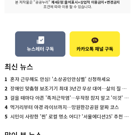
본 저작물은 "공공누리"
제4유형:출처표시+상업적 이용금지+변경금지
조건에 따라 이용 할 수 있습니다.
최신 뉴스
1
혼자 근무해도 안심! '소상공인안심벨' 신청하세요
2
장애인 맞춤형 보조기기 최대 3년간 무상 대여…삶의 질 높인다
3
걸을 때마다 아픈 '족저근막염'…무작정 참지 말고 '이것' 해보세요!
4
먹거리부터 야경 라이브까지…망원한강공원 알짜 코스
5
시민이 사랑한 '찐' 로컬 명소 어디? '서울에디션25' 추천 코스
많이 본 뉴스