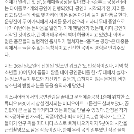
축제가 열리던 첫 날, 문래예술공장을 찾아봤다. <춤추는 공장>이라
는 타이틀로 4개의 공연이 진행되었다. 공연이 시작되기 전, 자리를
잡고 앉았는데 바로 옆 자리에 앉은 젊은 아가씨 둘이 말다툼을 한다.
운영진이 두 아가씨에게 자리를 옮겨 앉으라고 하니 무대 중앙으로
나가 이번에는 몸싸움을 벌인다. 이게 웬일인가 했는데, 이미 공연이
시작된 것이었다. 관객과 배우와의 벽이 허물어지고 있었다. 이어서
젊은 춤꾼들의 실험적인 춤사위가 펼쳐지는 <춤추는 공장>은 대중음
악에서는 들을 수 없는 독창적이고 신선한 음악적 경험을 안겨주었
다.
지난 26일 일요일에 진행된 '청소년 워크숍'도 인상적이었다. 지역 청
소년들 10여 명이 틈틈이 짬을 내어 공연준비를 한 <무대에서 놀자>
는 청소년들이 부모와 자신과의 갈등과, 좁혀지지 않는 문제점, 비행
청소년의 방황과 눈물 등을 솔직하게 담았다.
박스씨어터에서의 공연관람을 끝내고 문래예술공장 1층에 위치한 스
튜디오 M30에서 상설 전시되는 비디오아트 그룹전도 살펴보았다. 끊
임없이 큰 눈을 깜박거리고 있는 화면을 만날 수 있었다. 안정윤 작가
의 <공화국 찬가>라는 작품이었다. 빠져버린 속눈썹 하나가 눈으로
들어가 안구 위를 떠다니다 스스로 빠져 나오기까지 5분여의 시간을
근접촬영으로 담은 작품이었다. 한때 우리 몸의 일부였던 작은 물체