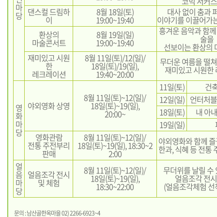
코믹 서커스
마
댄스컬 드림하
8월 18일(토)
대사 없이 춤과
당
이
19:00~19:40
이야기를 이끌어가는
흥겨운 음악과 함께
환상의
8월 19일(일)
술을
마술콘서트
19:00~19:40
선보이는 환상의 
재미있고 시원
8월 11일(토)/12(일)/
무더운 여름을 떨쳐
한
18일(토)/19(일),
재미있고 시원한
레크레이션
19:40~20:00
11일(토)
건
8월 11일(토)~12(일)/
12일(일)
언터처블 
야외영화 상영
18일(토)~19(일),
영
18일(토)
내 아내
20:00~
화
마
19일(일)
당
영화관람
8월 11일(토)~12(일)/
야외영화와 함께 즐길
전통 주전부리
18일(토)~19(일), 18:30~2
한과, 식혜 등 전통
판매
2:00
얼
8월 11일(토)~12(일)/
무더위를 날릴 수
음
얼음조각 전시
18일(토)~19(일),
얼음조각 전시
마
및 체험
18:30~22:00
(얼음조각체험 선착
당
문의 : 남산골한옥마을 02) 2266-6923~4