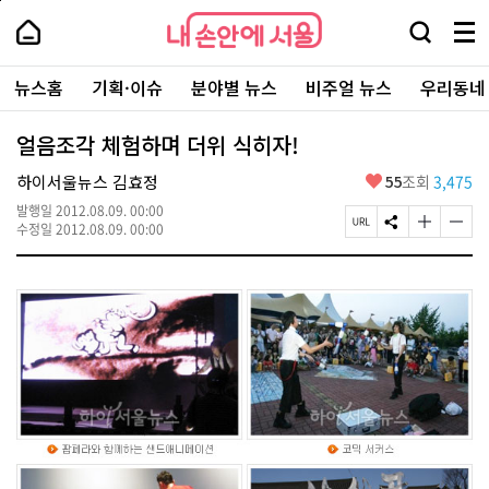
본
페
내
문
이
내
손
검
메
바
지
손
안
색
뉴
로
상
안
주
에
창
전
가
단
에
뉴스홈
기획·이슈
분야별 뉴스
비주얼 뉴스
우리동네
요
서
열
체
기
으
서
서
울
기
보
로
울
비
기
이
-
얼음조각 체험하며 더위 식히자!
스
동
서
바
울
좋
하이서울뉴스 김효정
55
조회
3,475
로
시
아
가
대
발행일
2012.08.09. 00:00
요
기
페
S
글
글
표
수정일
2012.08.09. 00:00
이
N
자
자
소
지
S
크
크
통
U
공
기
기
포
R
유
크
작
털
L
하
게
게
복
기
변
변
사
경
경
하
하
기
기