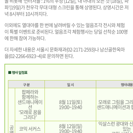
을 비롯해 '언터처블 : 1%의 우정'(12일), '내 아내의 모든 것'(18일), '파
파'(19일)가 천우각 무대 대형 스크린을 통해 상영된다. 상영시간은 저
녁 8시부터 10시까지다.
이외에도 열대야를 한 번에 날려버릴 수 있는 얼음조각 전시와 체험
이 특별 이벤트로 준비된다. 얼음조각 체험행사는 당일 선착순 100명
에 한해 참여 가능하다.
더 자세한 내용은 서울시 문화재과(02-2171-2593)나 남산골한옥마
을(02-2266-6923~4)로 문의하면 된다.
■ 행사 일정표
구 분
일 시
행사내용
팝페라와
함께하는
샌드애니메이
8월 11일(토)
모래로 그림을 그
션
19:00~19:40
샌드애니메이션과 
‘모래로 꿈을
그리다’
익살스런 광대와 
8월 12일(일)
공
코믹 서커스
있는
19:00~19:40
연