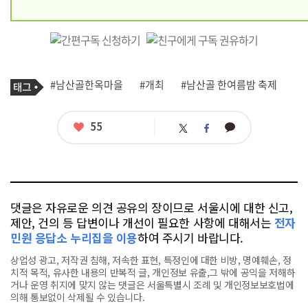
기
태
#남산골한옥마을
#개최
#남산골 한여름밤 축제
사
그
관
련
태
좋
55
카
트
페
그
아
카
위
이
요
오
터
스
톡
북
댓글은 자유로운 의견 공유의 장이므로 서울시에 대한 신고,
제안, 건의 등 답변이나 개선이 필요한 사항에 대해서는
전자
민원 응답소 누리집을 이용
하여 주시기 바랍니다.
상업성 광고, 저작권 침해, 저속한 표현, 특정인에 대한 비방, 명예훼손, 정
치적 목적, 유사한 내용의 반복적 글, 개인정보 유출,그 밖에 공익을 저해하
거나 운영 취지에 맞지 않는 댓글은 서울특별시 조례 및 개인정보보호법에
의해 통보없이 삭제될 수 있습니다.