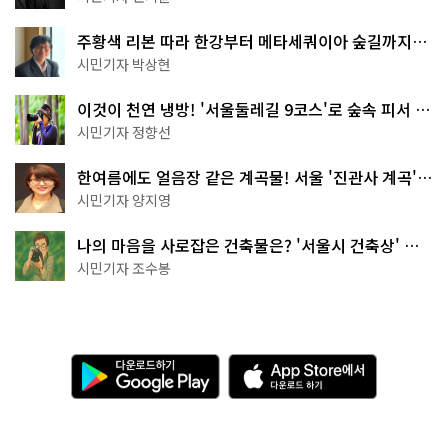
주황색 리본 따라 한강부터 메타세쿼이아 숲길까지…
서울둘레길 15코스
시민기자 박상현
이것이 천연 냉방! '서울둘레길 9코스'로 숲속 피서 떠
나볼까
시민기자 정향선
한여름에도 얼음장 같은 계곡물! 서울 '진관사 계곡'이
천국이네~
시민기자 양지영
나의 마음을 사로잡은 건축물은? '서울시 건축상' 수
상작 공개!
시민기자 조수봉
다
A
운
p
로
p
드
S
하
t
기
o