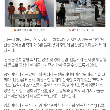
[서울시 하이서울뉴스] 이어지는 찜통더위에 지친 시민들을 위한 '남
산골 한여름밤 축제'가 8월 둘째, 셋째 주말에 남산골한옥마을에서 개
최된다.
'남산골 한여름밤 축제'는 공연 및 영화 관람, 얼음조각 전시 및 체험행
사 등으로 구성돼 한여름밤 가족과 함께 즐길 수 있도록 하였다.
공연마당에서는 팝페라와 함께하는 샌드애니메이션 '모래로 꿈을 그
리다'(11일)를 비롯해, 익살스런 광대와 신비한 묘기가 있는 '코믹 서
커스'(12일), 재즈댄스를 비롯한 방송안무, 밸리댄스 등 파워풀한 춤
공연 '댄스컬 드림하이'(18일), 흥겨운 음악과 함께 여러 가지 마술을
선보이는 '환상의 마술콘서트'(19일)가 선보인다.
영화마당에서는 400만 명 이상 관람한 한국영화 '건축학개론'(11일)