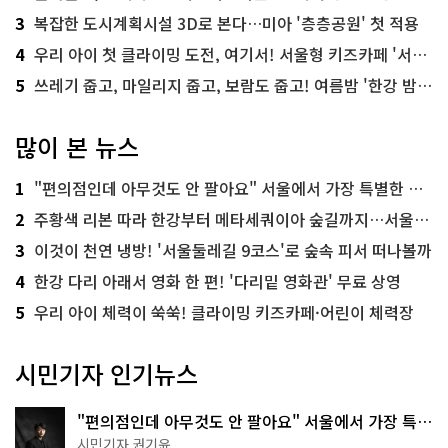
3
복잡한 도시계획시설 3D로 본다…미아 '층층공원' 첫 적용
4
우리 아이 첫 클라이밍 도전, 여기서! 서울형 키즈카페 '서울가족플라자점'
5
쓰레기 줍고, 마일리지 줍고, 보람도 줍고! 여름밤 '한강 밤마실 줍깅'
많이 본 뉴스
1
"편의점인데 아무것도 안 팔아요" 서울에서 가장 특별한 편의점의 정체
2
주황색 리본 따라 한강부터 메타세쿼이아 숲길까지…서울둘레길 15코스
3
이것이 천연 냉방! '서울둘레길 9코스'로 숲속 피서 떠나볼까
4
한강 다리 아래서 영화 한 편! '다리밑 영화관' 무료 상영
5
우리 아이 체력이 쑥쑥! 클라이밍 키즈카페·어린이 체력장
시민기자 인기뉴스
"편의점인데 아무것도 안 팔아요" 서울에서 가장 특별
한 편의점의 정체
시민기자 권기윤