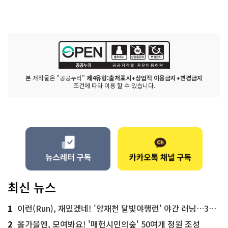
본 저작물은 "공공누리"
제4유형:출처표시+상업적 이용금지+변경금지
조건에 따라 이용 할 수 있습니다.
최신 뉴스
1
이런(Run), 재밌겠네! '양재천 달빛야행런' 야간 러닝…300명 모집
2
올가을엔, 모여봐요! '매헌시민의숲' 50여개 정원 조성