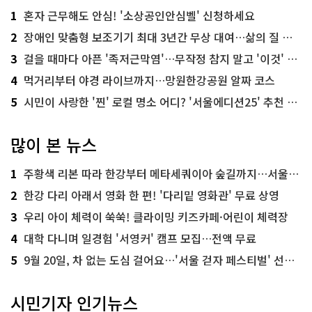
1
혼자 근무해도 안심! '소상공인안심벨' 신청하세요
2
장애인 맞춤형 보조기기 최대 3년간 무상 대여…삶의 질 높인다
3
걸을 때마다 아픈 '족저근막염'…무작정 참지 말고 '이것' 해보세요!
4
먹거리부터 야경 라이브까지…망원한강공원 알짜 코스
5
시민이 사랑한 '찐' 로컬 명소 어디? '서울에디션25' 추천 코스
많이 본 뉴스
1
주황색 리본 따라 한강부터 메타세쿼이아 숲길까지…서울둘레길 15코스
2
한강 다리 아래서 영화 한 편! '다리밑 영화관' 무료 상영
3
우리 아이 체력이 쑥쑥! 클라이밍 키즈카페·어린이 체력장
4
대학 다니며 일경험 '서영커' 캠프 모집…전액 무료
5
9월 20일, 차 없는 도심 걸어요…'서울 걷자 페스티벌' 선착순 5천명
시민기자 인기뉴스