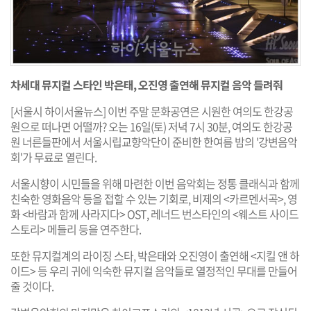
차세대 뮤지컬 스타인 박은태, 오진영 출연해 뮤지컬 음악 들려줘
[서울시 하이서울뉴스] 이번 주말 문화공연은 시원한 여의도 한강공
원으로 떠나면 어떨까? 오는 16일(토) 저녁 7시 30분, 여의도 한강공
원 너른들판에서 서울시립교향악단이 준비한 한여름 밤의 '강변음악
회'가 무료로 열린다.
서울시향이 시민들을 위해 마련한 이번 음악회는 정통 클래식과 함께
친숙한 영화음악 등을 접할 수 있는 기회로, 비제의 <카르멘서곡>, 영
화 <바람과 함께 사라지다> OST, 레너드 번스타인의 <웨스트 사이드
스토리> 메들리 등을 연주한다.
또한 뮤지컬계의 라이징 스타, 박은태와 오진영이 출연해 <지킬 앤 하
이드> 등 우리 귀에 익숙한 뮤지컬 음악들로 열정적인 무대를 만들어
줄 것이다.