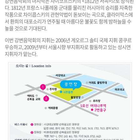
강변음악회의 마지막은 차이코프스키의 <1812년 서곡>으로 장식된
다. 1812년 프랑스 나폴레옹 군대를 물리친 러시아의 승리를 자축한
작품으로 차이콥스키의 관현악법이 돋보이는 곡으로, 클라이막스에
서 환희의 대포소리가 연주될 때 아름다운 불꽃도 함께 밤하늘을 수
놓을 것으로 기대된다.
이번 강변음악회의 지휘는 2006년 게오르그 솔티 국제 지휘 콩쿠르
우승하고, 2009년부터 서울시향 부지휘자로 활동하고 있는 성시연
지휘자가 맡는다.