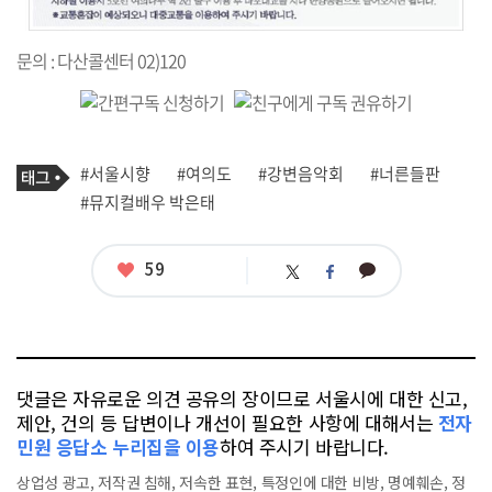
문의 : 다산콜센터 02)120
기
태
#서울시향
#여의도
#강변음악회
#너른들판
사
그
관
#뮤지컬배우 박은태
련
태
그
좋
59
카
트
페
아
카
위
이
요
오
터
스
톡
북
댓글은 자유로운 의견 공유의 장이므로 서울시에 대한 신고,
제안, 건의 등 답변이나 개선이 필요한 사항에 대해서는
전자
민원 응답소 누리집을 이용
하여 주시기 바랍니다.
상업성 광고, 저작권 침해, 저속한 표현, 특정인에 대한 비방, 명예훼손, 정