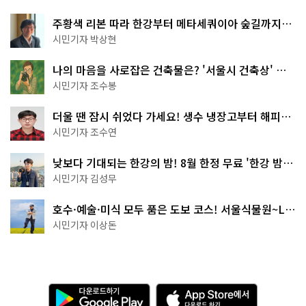
주황색 리본 따라 한강부터 메타세쿼이아 숲길까지…
서울둘레길 15코스
시민기자 박상현
나의 마음을 사로잡은 건축물은? '서울시 건축상' 수
상작 공개!
시민기자 조수봉
더울 땐 잠시 쉬었다 가세요! 생수 냉장고부터 해피소
·무더위쉼터까지
시민기자 조수연
낮보다 기대되는 한강의 밤! 8월 한정 무료 '한강 밤
핑' 예약은?
시민기자 김성무
호수·예술·미식 모두 품은 도보 코스! 서울식물원~LG
아트센터~마곡테라스거리
시민기자 이상돈
다
A
운
p