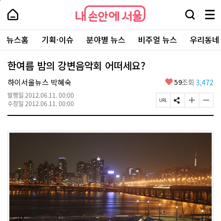
본
페
내
문
이
내
손
검
메
바
지
손
안
색
뉴
로
상
안
주
에
창
전
가
단
에
뉴스홈
기획·이슈
분야별 뉴스
비주얼 뉴스
우리동네
요
서
열
체
기
으
서
서
울
기
보
로
울
비
기
이
-
한여름 밤의 강변음악회 어떠세요?
스
동
서
바
울
좋
하이서울뉴스 박혜숙
59
조회
3,472
로
시
아
가
대
발행일
2012.06.11. 00:00
요
기
페
S
글
글
표
수정일
2012.06.11. 00:00
이
N
자
자
소
지
S
크
크
통
U
공
기
기
포
R
유
크
작
털
L
하
게
게
복
기
변
변
사
경
경
하
하
기
기