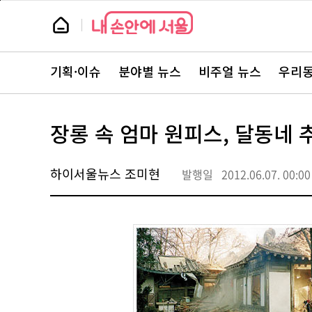
본
페
문
이
뉴
바
지
스
로
상
룸
가
단
뉴
기
으
스
로
기획·이슈
분야별 뉴스
비주얼 뉴스
우리동
주
이
요
동
서
비
스
장롱 속 엄마 원피스, 달동네 추
바
로
가
기
하이서울뉴스 조미현
발행일
2012.06.07. 00:00