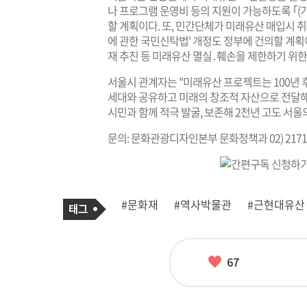
나 프로그램 운영비 등의 지원이 가능하도록 ｢(
할 계획이다. 또, 민간단체가 미래유산 매입시 
에 관한 국민신탁법' 개정도 정부에 건의할 계
재 추진 등 미래유산 멸실․훼손을 제한하기 위
서울시 관계자는 "미래유산 프로젝트는 100년 
세대와 공유하고 미래의 창조적 자산으로 전달해
시민과 함께 적극 발굴, 보존해 2천년 고도 서
문의: 문화관광디자인본부 문화정책과 02) 2171-
기
태
#문화재
#역사박물관
#근현대유산
사
그
관
련
태
그
좋
67
아
요