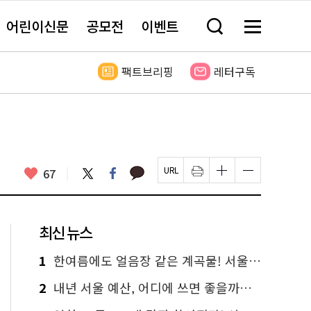
어린이신문
공모전
이벤트
검
메
색
뉴
창
전
열
체
팩트브리핑
레터구독
기
보
기
카
좋
트
페
67
페
인
글
글
카
위
이
아
이
쇄
자
자
오
터
스
요
지
하
크
크
톡
북
U
기
기
기
R
새
크
작
L
창
게
게
최신 뉴스
복
열
변
변
사
림
경
경
하
하
1
한여름에도 얼음장 같은 계곡물! 서울 '진관사 계곡'이 천국이네~
기
기
2
내년 서울 예산, 어디에 쓰면 좋을까요? 온라인 투표