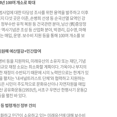
4년 100여 개소로 확대
시범사업에 대한 타당성 조사를 위한 용역을 발주하고 이후
업지 다섯 곳은 이준, 손병희 선생 등 순국선열 묘역인 강
정부수반 유적 복원 등 건국관련 분야, 남산 (舊)중앙정
 역사기념관 조성 등 산업화 분야, 박경리, 김수영, 마해
는 매입, 운영․보수비 지원 등을 통해 100여 개소를 보
지원해 예산절감+민간참여
비 등을 지원하되, 미래유산의 소유자 또는 재단, 기념
 대규모 재정 소요는 최소화할 계획이다. 가옥이나 부지의
대한 재정이 수반되기 때문에 시의 노력만으로는 한계가 있
동을 펼치는 '내셔널트러스트 단체'와 협력하고 지원하는
동은 시민이 주도적으로 문화유산이나 자연자원을 매입
공유화운동(1993년), 서초구 우면산 한평사기 운동(2
등을 펼친 바 있다.
 등 법령개선 정부 건의
화하고 민간이 소유하고 있는 미래유산에 대해 보수비