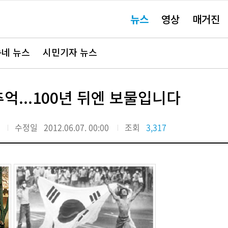
주
뉴스
영상
매거진
요
서
비
스
바
네 뉴스
시민기자 뉴스
로
가
기"
억...100년 뒤엔 보물입니다
수정일
2012.06.07. 00:00
조회
3,317