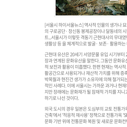
[서울시 하이서울뉴스] 역사적 인물의 생가나 묘
의 구로공단· 창신동 봉제공장이나 달동네의 시
트...서울시가 이렇듯 격동기 근현대사의 무대였
생활상 등 을 체계적으로 발굴· 보존· 활용하는 
근현대 유산은 20세기 서양문물 유입 시기부터 2
장과 연계된 문화유산을 말한다. 그동안 문화유
적 보전과 활용이 미흡했다. 한편 현재는 역사적
활공간으로 사용되거나 재산적 가치를 위해 증축
박목월과 현진건 생가가 소유자에 의해 철거되는
적인 사례다. 이에 서울시는 가까운 과거나 현
지만 장래에는 문화재가 될 잠재적 가치를 지니
하기로 나선 것이다.
외국 도시의 경우 일본은 도심부의 교토 전통가옥
건축'에서 '적응적 재사용' 정책으로 전통가옥 'Sh
문화 기반 위에 전통문화 복원 및 새로운 문화