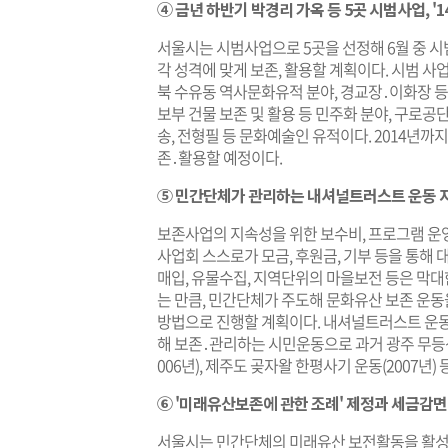
④ 금년 하반기 박경리 가옥 등 5곳 시범사업, '1
서울시는 시범사업으로 5곳을 선정해 6월 중 
각 성격에 맞게 보존, 활용할 계획이다. 시범 사
북 수유동 역사문화유적 분야, 경교장․이화장 등 
보부 건물 보존 및 활용 등 민주화 분야, 구로공단
송, 전형필 등 문화예술인 유적이다. 2014년까지
존․활용할 예정이다.
⑤ 민간단체가 관리하는 내셔널트러스트 운동 
보존사업의 지속성을 위한 보수비, 프로그램 운영
사업회 스스로가 모금, 후원금, 기부 등을 통해
매입, 유물수집, 지역단위의 마을보전 등은 막
는 만큼, 민간단체가 주도해 문화유산 보존 운
방법으로 진행할 계획이다. 내셔널트러스트 운
해 보존․관리하는 시민운동으로 과거 광주 무등산 
006년), 제주도 곶자왈 한평사기 운동(2007년) 
⑥ '미래유산보존에 관한 조례' 제정과 세금감면
서울시는 민간단체의 미래유산 보전활동을 활성