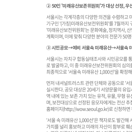
② 50인 '미래유산보존위원회'가 대상 선정, 우
서울시는 각계각층의 다양한 의견을 수렴하고 
기구인 '(가칭)미래유산보전위원회'를 7월까지
'미래유산보전위원회'는 문화예술, 정치역사, 산
계획이며, 이에 맞춰 다양한 분야의 전문가 50명
③ 시민공모→예비 서울속 미래유산→서울속 미래
서울시는 자치구 합동실태조사와 시민공모를 통
로 발굴하고, 이 중 미래유산보전위원회의 심의를 
최종적으로 '서울속 미래유산 1,000선'을 확
먼저 내셔널트러스트 관련 단체와 공동으로 '서울
실시한다. 공모 대상은 20세기 서양문물의 유입
역 내에 있는 보존 가치 있는 유적, 유물, 무형
며, 보전대상으로 선정된 응모자에게는 전산 추
홈페이지(http://wow.seoul.go.kr)로 신청하면
'서울 속 미래유산 1,000선'은 책자로도 발간
가치를 널리 홍보하고 미래의 자산이 함부로 