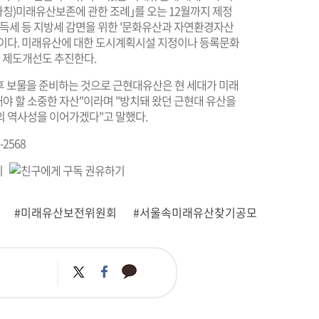
가칭)미래유산보존에 관한 조례｣를 오는 12월까지 제정
취득세 등 지방세 감면을 위한 '문화유산과 자연환경자산
획이다. 미래유산에 대한 도시계획시설 지정이나 등록문화
한 제도개선도 추진한다.
후 보물을 준비하는 것으로 근현대유산은 현 세대가 미래
야 할 소중한 자산"이라며 "방치돼 왔던 근현대 유산을
울의 역사성을 이어가겠다"고 말했다.
2568
#미래유산보전위원회
#서울속미래유산찾기공모
카
트
페
카
위
이
오
터
스
톡
북