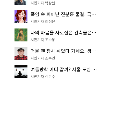
시민기자 박상현
폭염 속 피어난 진분홍 물결! 국립중앙박물관 배롱나무 명소
시민기자 최정윤
나의 마음을 사로잡은 건축물은? '서울시 건축상' 수상작 공개!
시민기자 조수봉
더울 땐 잠시 쉬었다 가세요! 생수 냉장고부터 해피소·무더위쉼터까지
시민기자 조수연
여름방학 어디 갈까? 서울 도심 무료 실내 여행 코스 추천
시민기자 김은주