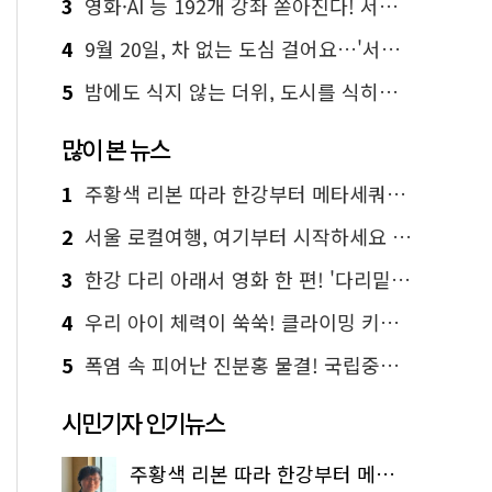
3
영화·AI 등 192개 강좌 쏟아진다! 서울시민대학 선착순 신청
4
9월 20일, 차 없는 도심 걸어요…'서울 걷자 페스티벌' 선착순 5천명
5
밤에도 식지 않는 더위, 도시를 식히는 시원한 해법은?
많이 본 뉴스
1
주황색 리본 따라 한강부터 메타세쿼이아 숲길까지…서울둘레길 15코스
2
서울 로컬여행, 여기부터 시작하세요 '서울에디션25'
3
한강 다리 아래서 영화 한 편! '다리밑 영화관' 무료 상영
4
우리 아이 체력이 쑥쑥! 클라이밍 키즈카페·어린이 체력장
5
폭염 속 피어난 진분홍 물결! 국립중앙박물관 배롱나무 명소
시민기자 인기뉴스
주황색 리본 따라 한강부터 메타세쿼이아 숲길까지…서울둘레길 15코스