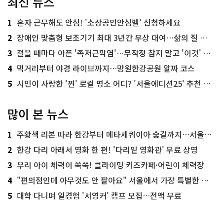
최신 뉴스
1
혼자 근무해도 안심! '소상공인안심벨' 신청하세요
2
장애인 맞춤형 보조기기 최대 3년간 무상 대여…삶의 질 높인다
3
걸을 때마다 아픈 '족저근막염'…무작정 참지 말고 '이것' 해보세요!
4
먹거리부터 야경 라이브까지…망원한강공원 알짜 코스
5
시민이 사랑한 '찐' 로컬 명소 어디? '서울에디션25' 추천 코스
많이 본 뉴스
1
주황색 리본 따라 한강부터 메타세쿼이아 숲길까지…서울둘레길 15코스
2
한강 다리 아래서 영화 한 편! '다리밑 영화관' 무료 상영
3
우리 아이 체력이 쑥쑥! 클라이밍 키즈카페·어린이 체력장
4
"편의점인데 아무것도 안 팔아요" 서울에서 가장 특별한 편의점의 정체
5
대학 다니며 일경험 '서영커' 캠프 모집…전액 무료