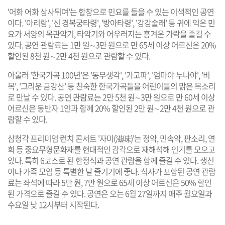
'어화 어화 상사뒤여'는 합창으로 민요를 들을 수 있는 이색적인 공연
이다. '아리랑', '신 경복궁타령', '방아타령', '강강술래' 등 귀에 익은 민
요가 서양의 목관악기, 타악기와 어우러지는 흥겨운 가락을 즐길 수
있다. 공연 관람료는 1만 원∼3만 원으로 만 65세 이상 어르신은 20%
할인된 8천 원∼2만 4천 원으로 관람할 수 있다.
아울러 '한국가곡 100년'은 '동무생각', '가고파', '엄마야 누나야', '비
목', '그리운 금강산' 등 친숙한 한국가곡들을 어린이들의 맑은 목소리
로 만날 수 있다. 공연 관람료는 2만 5천 원∼3만 원으로 만 60세 이상
어르신은 동반자 1인과 함께 20% 할인된 2만 원∼2만 4천 원으로 관
람할 수 있다.
삼청각 프리미엄 런치 콘서트 '자미(滋味)'는 정악, 민속악, 판소리, 연
희 등 중요무형문화재를 현대적인 감각으로 재해석해 인기를 모으고
있다. 특히 6코스로 된 한정식과 공연 관람을 함께 즐길 수 있다. 생신
이나 가족 모임 등 특별한 날 즐기기에 좋다. 식사가 포함된 공연 관람
료는 좌석에 따라 5만 원, 7만 원으로 65세 이상 어르신은 50% 할인
된 가격으로 즐길 수 있다. 공연은 오는 6월 27일까지 매주 월요일과
수요일 낮 12시부터 시작된다.