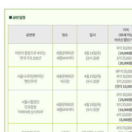
■ 공연 일정
가격
공연명
장소
일시
(65세 이
어르신 할인가
R석 30,00
어린이 합창으로 부르는
세종문화회관
4월 14일(토)
(24,000원
'한국가곡 100년'
세종M씨어터
19시 30분
S석 25,00
(20,000원
VIP석 50,0
서울시국악관현악단
세종문화회관
4월 19일(목)
R석 30,00
'명인무대'
대극장
19시 30분
S석 20,00
(전석 10,00
R석 30,00
(24,000원
서울시합창단
세종문화회관
4월 19일(목)
S석 20,00
민요합창
세종M씨어터
19시 30분
(16,000원
'어화어화 상사뒤여'
A석 10,00
(8,000원
R석 70,00