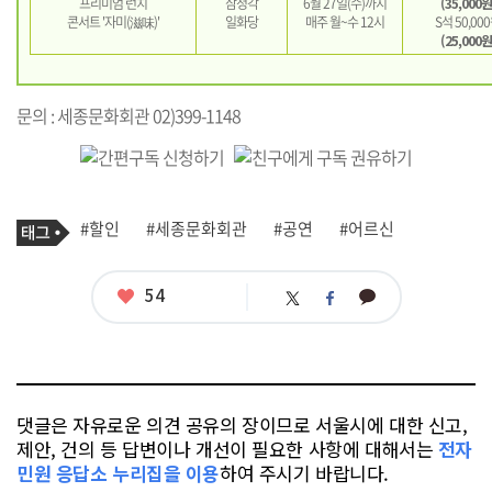
프리미엄 런치
삼청각
6월 27일(수)까지
(35,000원
콘서트 '자미(滋味)'
일화당
매주 월~수 12시
S석 50,00
(25,000원
문의 : 세종문화회관 02)399-1148
기
태
#할인
#세종문화회관
#공연
#어르신
사
그
관
련
태
좋
54
카
트
페
그
아
카
위
이
요
오
터
스
톡
북
댓글은 자유로운 의견 공유의 장이므로 서울시에 대한 신고,
제안, 건의 등 답변이나 개선이 필요한 사항에 대해서는
전자
민원 응답소 누리집을 이용
하여 주시기 바랍니다.