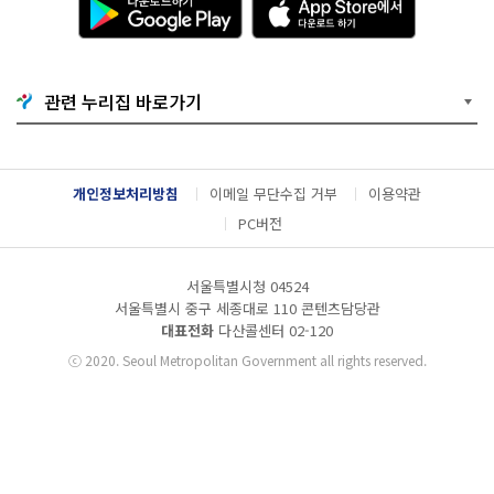
운
p
로
p
드
S
하
t
기
o
관련 누리집 바로가기
G
r
o
e
o
에
g
서
l
다
개인정보처리방침
이메일 무단수집 거부
이용약관
e
운
P
로
PC버전
l
드
a
하
y
기
서울특별시청 04524
서울특별시 중구 세종대로 110 콘텐츠담당관
대표전화
다산콜센터
02-120
ⓒ
2020. Seoul Metropolitan Government all rights reserved.