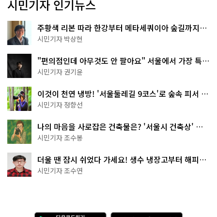
시민기자 인기뉴스
주황색 리본 따라 한강부터 메타세쿼이아 숲길까지…
서울둘레길 15코스
시민기자 박상현
"편의점인데 아무것도 안 팔아요" 서울에서 가장 특별
한 편의점의 정체
시민기자 권기윤
이것이 천연 냉방! '서울둘레길 9코스'로 숲속 피서 떠
나볼까
시민기자 정향선
나의 마음을 사로잡은 건축물은? '서울시 건축상' 수
상작 공개!
시민기자 조수봉
더울 땐 잠시 쉬었다 가세요! 생수 냉장고부터 해피소
·무더위쉼터까지
시민기자 조수연
다
A