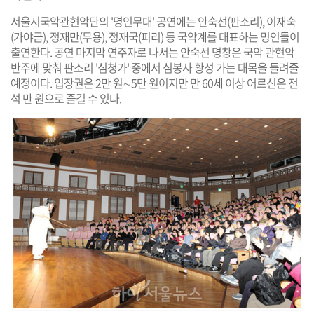
서울시국악관현악단의 '명인무대' 공연에는 안숙선(판소리), 이재숙
(가야금), 정재만(무용), 정재국(피리) 등 국악계를 대표하는 명인들이
출연한다. 공연 마지막 연주자로 나서는 안숙선 명창은 국악 관현악
반주에 맞춰 판소리 '심청가' 중에서 심봉사 황성 가는 대목을 들려줄
예정이다. 입장권은 2만 원∼5만 원이지만 만 60세 이상 어르신은 전
석 만 원으로 즐길 수 있다.