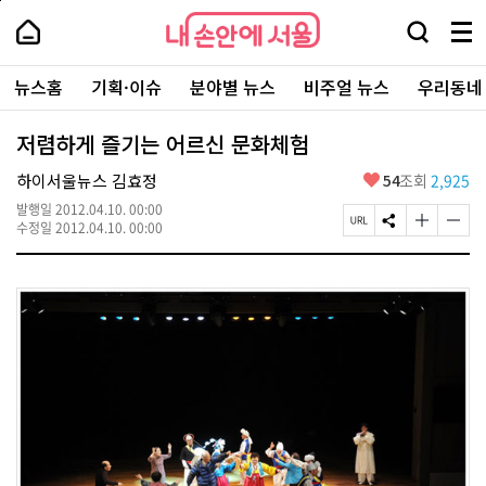
본
페
내
문
이
내
손
검
메
바
지
손
안
색
뉴
로
상
안
주
에
창
전
가
단
에
뉴스홈
기획·이슈
분야별 뉴스
비주얼 뉴스
우리동네
요
서
열
체
기
으
서
서
울
기
보
로
울
비
기
이
-
저렴하게 즐기는 어르신 문화체험
스
동
서
바
울
좋
하이서울뉴스 김효정
54
조회
2,925
로
시
아
가
대
발행일
2012.04.10. 00:00
요
기
페
S
글
글
표
수정일
2012.04.10. 00:00
이
N
자
자
소
지
S
크
크
통
U
공
기
기
포
R
유
크
작
털
L
하
게
게
복
기
변
변
사
경
경
하
하
기
기