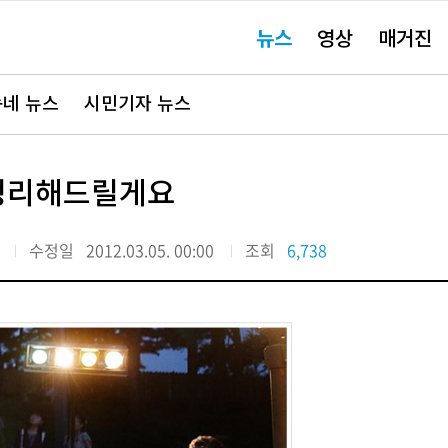
주
뉴스
영상
매거진
요
서
비
스
바
네 뉴스
시민기자 뉴스
로
가
기"
 정리해드릴게요
수정일
2012.03.05. 00:00
조회
6,738