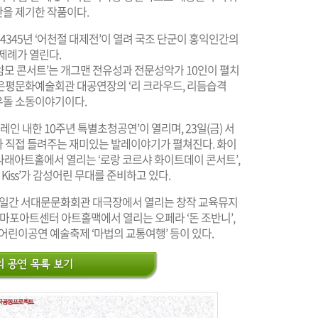
을 제기한 작품이다.
4345년 ‘어천절 대제전’이 열려 국조 단군이 홍익인간의
제례가 열린다.
 얌모 콘서트’는 개그맨 전유성과 전문성악가 10인이 펼치
일간 은평문화예술회관 대공연장의 ‘리 크라우드, 리듬습격
우돌 소동이야기이다.
인 내한 10주년 특별초청공연’이 열리며, 23일(금) 서
 직접 들려주는 재미있는 발레이야기가 펼쳐진다. 화이
금나래아트홀에서 열리는 ‘로랑 코르샤 화이트데이 콘서트’,
 Kiss’가 감성어린 무대를 준비하고 있다.
토) 3일간 서대문문화회관 대극장에서 열리는 창작 교육뮤지
까지 마포아트센터 아트홀맥에서 열리는 오페라 ‘돈 조반니’,
어린이공연 예술축제 ‘마법의 교통여행’ 등이 있다.