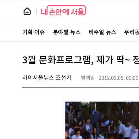
본
페
문
이
뉴
바
지
스
로
상
룸
가
단
뉴
기
으
스
로
기획·이슈
분야별 뉴스
비주얼 뉴스
우리동
주
이
요
동
서
비
스
3월 문화프로그램, 제가 딱~
바
로
가
기
하이서울뉴스 조선기
발행일
2012.03.05. 00:00