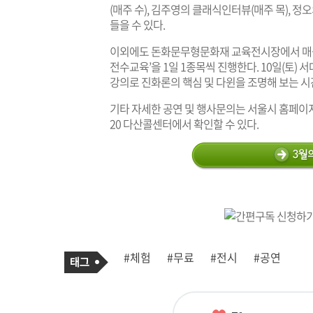
(매주 수), 김주영의 클래식인터뷰(매주 목), 
들을 수 있다.
이외에도 돈화문무형문화재 교육전시장에서 매듭,
전수교육’을 1일 1종목씩 진행한다. 10일(토)
강의로 진화론의 핵심 및 다윈을 조명해 보는 시
기타 자세한 공연 및 행사문의는 서울시 홈페이지
20 다산콜센터에서 확인할 수 있다.
기
태
#체험
#무료
#전시
#공연
사
그
관
련
태
그