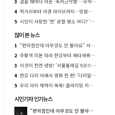
3
걸을 때마다 아픈 '족저근막염'…무작정 참지 말고 '이것' 해보세요!
4
먹거리부터 야경 라이브까지…망원한강공원 알짜 코스
5
시민이 사랑한 '찐' 로컬 명소 어디? '서울에디션25' 추천 코스
많이 본 뉴스
1
"편의점인데 아무것도 안 팔아요" 서울에서 가장 특별한 편의점의 정체
2
주황색 리본 따라 한강부터 메타세쿼이아 숲길까지…서울둘레길 15코스
3
이것이 천연 냉방! '서울둘레길 9코스'로 숲속 피서 떠나볼까
4
한강 다리 아래서 영화 한 편! '다리밑 영화관' 무료 상영
5
우리 아이 체력이 쑥쑥! 클라이밍 키즈카페·어린이 체력장
시민기자 인기뉴스
"편의점인데 아무것도 안 팔아요" 서울에서 가장 특별한 편의점의 정체