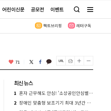
어린이신문
공모전
이벤트
검
메
색
뉴
창
전
열
체
팩트브리핑
레터구독
기
보
기
카
좋
트
페
71
페
인
글
글
카
위
이
아
이
쇄
자
자
오
터
스
요
지
하
크
크
톡
북
U
기
기
기
R
새
크
작
L
창
게
게
최신 뉴스
복
열
변
변
사
림
경
경
하
하
1
혼자 근무해도 안심! '소상공인안심벨' 신청하세요
기
기
2
장애인 맞춤형 보조기기 최대 3년간 무상 대여…삶의 질 높인다