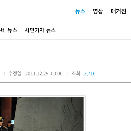
주
뉴스
영상
매거진
요
서
비
스
바
네 뉴스
시민기자 뉴스
로
가
기"
수정일
2011.12.29. 00:00
조회
2,716