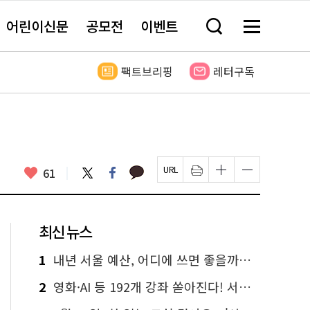
어린이신문
공모전
이벤트
검
메
색
뉴
창
전
열
체
팩트브리핑
레터구독
기
보
기
카
좋
트
페
61
페
인
글
글
카
위
이
아
이
쇄
자
자
오
터
스
요
지
하
크
크
톡
북
U
기
기
기
R
새
크
작
L
창
게
게
최신 뉴스
복
열
변
변
사
림
경
경
하
하
1
내년 서울 예산, 어디에 쓰면 좋을까요? 온라인 투표
기
기
2
영화·AI 등 192개 강좌 쏟아진다! 서울시민대학 선착순 신청