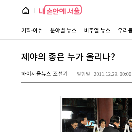
본
페
문
이
뉴
바
지
스
로
상
룸
가
단
뉴
기
으
스
로
기획·이슈
분야별 뉴스
비주얼 뉴스
우리동
주
이
요
동
서
비
스
제야의 종은 누가 울리나?
바
로
가
기
하이서울뉴스 조선기
발행일
2011.12.29. 00:00