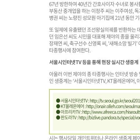
67년 방한하여 40년간 간호사이자 수녀로 봉사
부동산 중개업을 하는 이정주 씨는 이주여성, 독거
병권 씨는 노량진 성모원 아기집에 21년 동안 기
또 일제에 유출됐던 조선왕실의궤를 반환하는 데
던 임은선 씨도 시민을 대표해 제야의 종을 울리
장재연 씨, 축구선수 신영록 씨, '새해소망 빌기
타종행사에 참여한다.
서울시인터넷TV 등을 통해 현장 실시간 생중계
아울러 이번 제야의 종 타종행사는 인터넷 방송 
인 생중계는 ‘서울시인터넷TV, KT올레온에어, 
● 서울시인터넷TV :
http://tv.seoul.go.kr/seoul
● KT올레온에어 :
http://onair.olleh.com/seoulma
● 아프리카TV :
http://www.afreeca.com/hiseoult
● 판도라TV :
http://bizlive.pandora.tv/special/vo
시는 행사당일 개인트위터나 온라인 생중계 페이