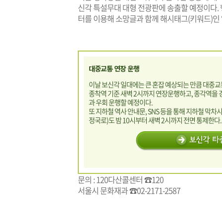
신각 특설무대 대형 전광판에 송출할 예정이다.
터를 이용해 소망글과 함께 해시태그(키워드)인 
대중교통 연장 운행
이날 보신각 일대에는 큰 혼잡 예상되는 만큼 대중교통
종착역 기준 새벽 2시까지 연장운행하고, 종각역을
과 우회 운행할 예정이다.
또 지하철 역사 안내문, SNS 등을 통해 지하철 막차시
정국로)도 밤 10시부터 새벽 2시까지 전면 통제한다
문의 : 120다산콜센터 ☎120
서울시 문화재과 ☎02-2171-2587