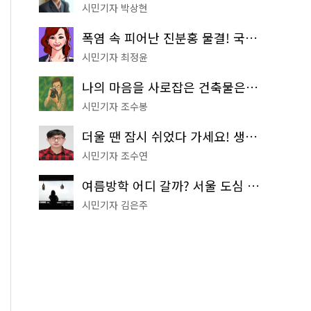
시민기자 박상현
폭염 속 피어난 진분홍 물결! 국립중앙박물관 배롱나무 명소
시민기자 최정윤
나의 마음을 사로잡은 건축물은? '서울시 건축상' 수상작 공개!
시민기자 조수봉
더울 땐 잠시 쉬었다 가세요! 생수 냉장고부터 해피소·무더위쉼터까지
시민기자 조수연
여름방학 어디 갈까? 서울 도심 무료 실내 여행 코스 추천
시민기자 김은주