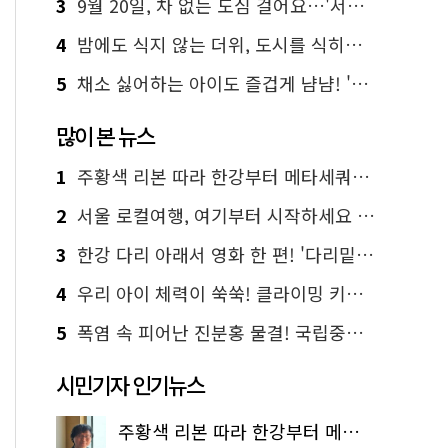
3
9월 20일, 차 없는 도심 걸어요…'서울 걷자 페스티벌' 선착순 5천명
4
밤에도 식지 않는 더위, 도시를 식히는 시원한 해법은?
5
채소 싫어하는 아이도 즐겁게 냠냠! '찾아가는 서울시 식생활 교육' 현장
많이 본 뉴스
1
주황색 리본 따라 한강부터 메타세쿼이아 숲길까지…서울둘레길 15코스
2
서울 로컬여행, 여기부터 시작하세요 '서울에디션25'
3
한강 다리 아래서 영화 한 편! '다리밑 영화관' 무료 상영
4
우리 아이 체력이 쑥쑥! 클라이밍 키즈카페·어린이 체력장
5
폭염 속 피어난 진분홍 물결! 국립중앙박물관 배롱나무 명소
시민기자 인기뉴스
주황색 리본 따라 한강부터 메타세쿼이아 숲길까지…서울둘레길 15코스