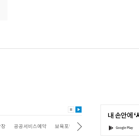
내
손
안
에
'서
광장
공공서비스예약
보육포털
일자리포털
문화포털
G
울'을
o
다
o