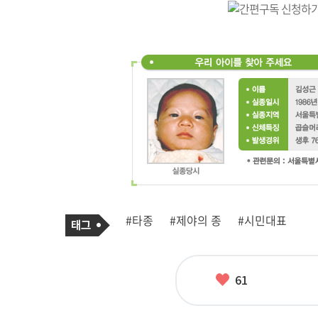
기
태
#타종
#제야의 종
#시민대표
사
그
관
련
태
그
좋
61
아
요