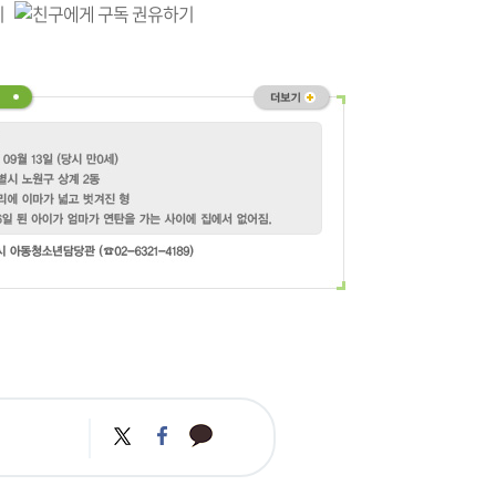
카
트
페
카
위
이
오
터
스
톡
북