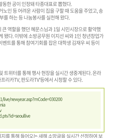
활동한 공이 인정돼 타종대표로 뽑혔다.
노인 등 어려운 사람이 집을 구할 때 도움을 주었고, 송
부를 하는 등 나눔봉사를 실천해 왔다.
 큰 역할을 했던 혜문스님과 1일 시민시장으로 활약했
게 됐다. 이밖에 소방공무원 이지선 씨와 1인 청년창업가
' 이벤트를 통해 참여기회를 잡은 대학생 김재우 씨 등이
및 트위터를 통해 행사 현장을 실시간 생중계된다. 온라
아프리카TV, 판도라TV'등에서 시청할 수 있다.
2011/live/newyear.asp?mCode=030200
nia
v
d.ptv?id=seoullive
지를 통해 들어오는 새해 소망글을 실시간 선정하여 보