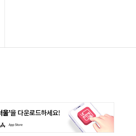
평생학습포털
청년포털
대기환경정보
에코마일리지
A
p
p