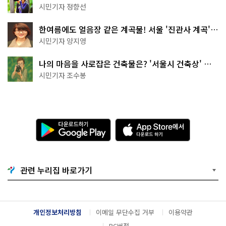
나볼까
시민기자 정향선
한여름에도 얼음장 같은 계곡물! 서울 '진관사 계곡'이
천국이네~
시민기자 양지영
나의 마음을 사로잡은 건축물은? '서울시 건축상' 수
상작 공개!
시민기자 조수봉
다
A
운
p
로
p
드
S
하
t
기
o
관련 누리집 바로가기
G
r
o
e
o
에
g
서
l
다
개인정보처리방침
이메일 무단수집 거부
이용약관
e
운
P
로
PC버전