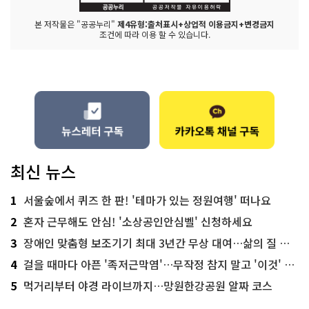
본 저작물은 "공공누리"
제4유형:출처표시+상업적 이용금지+변경금지
조건에 따라 이용 할 수 있습니다.
최신 뉴스
1
서울숲에서 퀴즈 한 판! '테마가 있는 정원여행' 떠나요
2
혼자 근무해도 안심! '소상공인안심벨' 신청하세요
3
장애인 맞춤형 보조기기 최대 3년간 무상 대여…삶의 질 높인다
4
걸을 때마다 아픈 '족저근막염'…무작정 참지 말고 '이것' 해보세요!
5
먹거리부터 야경 라이브까지…망원한강공원 알짜 코스