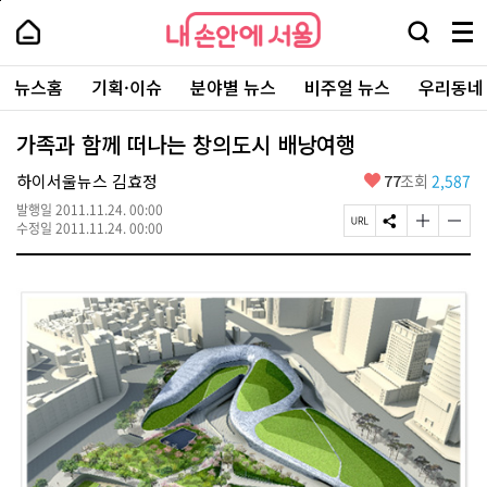
본
페
내
문
이
내
손
검
메
바
지
손
안
색
뉴
로
상
안
주
에
창
전
가
단
에
뉴스홈
기획·이슈
분야별 뉴스
비주얼 뉴스
우리동네
요
서
열
체
기
으
서
서
울
기
보
로
울
비
기
이
-
가족과 함께 떠나는 창의도시 배낭여행
스
동
서
바
울
좋
하이서울뉴스 김효정
77
조회
2,587
로
시
아
가
대
발행일
2011.11.24. 00:00
요
기
페
S
글
글
표
수정일
2011.11.24. 00:00
이
N
자
자
소
지
S
크
크
통
U
공
기
기
포
R
유
크
작
털
L
하
게
게
복
기
변
변
사
경
경
하
하
기
기