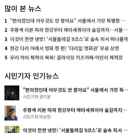
많이 본 뉴스
1
"편의점인데 아무것도 안 팔아요" 서울에서 가장 특별한 편의점의 정체
2
주황색 리본 따라 한강부터 메타세쿼이아 숲길까지…서울둘레길 15코스
3
이것이 천연 냉방! '서울둘레길 9코스'로 숲속 피서 떠나볼까
4
한강 다리 아래서 영화 한 편! '다리밑 영화관' 무료 상영
5
우리 아이 체력이 쑥쑥! 클라이밍 키즈카페·어린이 체력장
시민기자 인기뉴스
"편의점인데 아무것도 안 팔아요" 서울에서 가장 특별
한 편의점의 정체
시민기자 권기윤
주황색 리본 따라 한강부터 메타세쿼이아 숲길까지…
서울둘레길 15코스
시민기자 박상현
이것이 천연 냉방! '서울둘레길 9코스'로 숲속 피서 떠