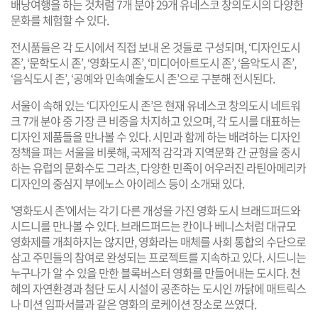
배낭여행을 하는 것처럼 7개 분야 29개 유네스코 창의도시의 다양한
문화를 체험할 수 있다.
전시품들은 각 도시에서 직접 보내 온 것들로 구성되며, ‘디자인도시
존’, ‘문학도시 존’, ‘영화도시 존’, ‘미디어아트도시 존’, ‘음악도시 존’,
‘음식도시 존’, ‘공예와 민속예술도시 존’으로 구분해 전시된다.
서울이 속해 있는 ‘디자인도시 존’은 현재 유네스코 창의도시 네트워
크 7개 분야 중 가장 큰 비중을 차지하고 있으며, 각 도시를 대표하는
디자인 제품들을 만나볼 수 있다. 시민과 함께 하는 배려하는 디자인
정책을 펴는 서울을 비롯해, 국제적 감각과 지역문화 간 균형을 중시
하는 유럽의 문화수도 그라츠, 다양한 민족이 어우러진 라틴아메리카
디자인의 중심지 부에노스 아이레스 등이 소개돼 있다.
'영화도시 존'에서는 각기 다른 개성을 가진 영화 도시 브래드퍼드와
시드니를 만나볼 수 있다. 브래드퍼드는 칸이나 베니스처럼 대규모
영화제를 개최하지는 않지만, 영화라는 매체를 사회 통합의 수단으로
삼고 주민들의 참여로 완성되는 프로젝트를 지속하고 있다. 시드니는
누구나가 알 수 있을 만한 블록버스터 영화를 만들어내는 도시다. 천
혜의 자연환경과 첨단 도시 시설이 공존하는 도시인 까닭에 매트릭스
나 미션 임파서블과 같은 영화의 로케이션 장소로 쓰였다.