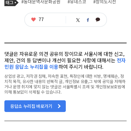
태
#동대문역사문화공원
#유네스코
#창의도시전
사
그
관
련
태
좋
77
카
트
페
그
아
카
위
이
요
오
터
스
톡
북
댓글은 자유로운 의견 공유의 장이므로 서울시에 대한 신고,
제안, 건의 등 답변이나 개선이 필요한 사항에 대해서는
전자
민원 응답소 누리집을 이용
하여 주시기 바랍니다.
상업성 광고, 저작권 침해, 저속한 표현, 특정인에 대한 비방, 명예훼손, 정
치적 목적, 유사한 내용의 반복적 글, 개인정보 유출,그 밖에 공익을 저해하
거나 운영 취지에 맞지 않는 댓글은 서울특별시 조례 및 개인정보보호법에
의해 통보없이 삭제될 수 있습니다.
응답소 누리집 바로가기