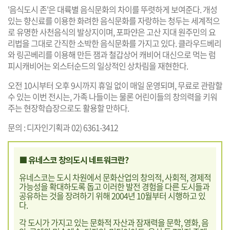
'음식도시 존'은 대륙별 음식문화의 차이를 뚜렷하게 보여준다. 개성
있는 향신료를 이용한 화려한 음식문화를 자랑하는 청두는 세계적으
로 유명한 사천음식의 발상지이며, 포파얀은 고산 지대 원주민의 요
리법을 그대로 간직한 소박한 음식문화를 가지고 있다. 클라우드베리
와 링곤베리를 이용해 만든 잼과 철갑상어 캐비어 대신으로 먹는 럼
피시캐비어는 외스터순드의 일상적인 상차림을 재현한다.
오전 10시부터 오후 9시까지 휴일 없이 매일 운영되며, 무료로 관람할
수 있는 이번 전시는, 가족 나들이는 물론 어린이들의 창의력을 키워
주는 현장학습장으로도 활용할 만하다.
문의 : 디자인기획과 02) 6361-3412
■ 유네스코 창의도시 네트워크란?
유네스코는 도시 차원에서 문화산업의 창의적, 사회적, 경제적
가능성을 확대하도록 돕고 이러한 발전 경험을 다른 도시들과
공유하는 것을 장려하기 위해 2004년 10월부터 시행하고 있
다.
각 도시가 가지고 있는 문화적 자산과 잠재력을 문학, 영화, 음