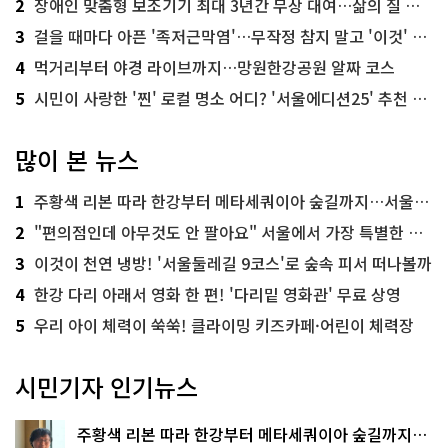
2
장애인 맞춤형 보조기기 최대 3년간 무상 대여…삶의 질 높인다
3
걸을 때마다 아픈 '족저근막염'…무작정 참지 말고 '이것' 해보세요!
4
먹거리부터 야경 라이브까지…망원한강공원 알짜 코스
5
시민이 사랑한 '찐' 로컬 명소 어디? '서울에디션25' 추천 코스
많이 본 뉴스
1
주황색 리본 따라 한강부터 메타세쿼이아 숲길까지…서울둘레길 15코스
2
"편의점인데 아무것도 안 팔아요" 서울에서 가장 특별한 편의점의 정체
3
이것이 천연 냉방! '서울둘레길 9코스'로 숲속 피서 떠나볼까
4
한강 다리 아래서 영화 한 편! '다리밑 영화관' 무료 상영
5
우리 아이 체력이 쑥쑥! 클라이밍 키즈카페·어린이 체력장
시민기자 인기뉴스
주황색 리본 따라 한강부터 메타세쿼이아 숲길까지…