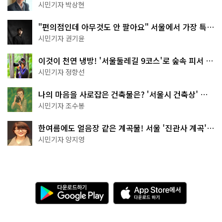
서울둘레길 15코스
시민기자 박상현
"편의점인데 아무것도 안 팔아요" 서울에서 가장 특별
한 편의점의 정체
시민기자 권기윤
이것이 천연 냉방! '서울둘레길 9코스'로 숲속 피서 떠
나볼까
시민기자 정향선
나의 마음을 사로잡은 건축물은? '서울시 건축상' 수
상작 공개!
시민기자 조수봉
한여름에도 얼음장 같은 계곡물! 서울 '진관사 계곡'이
천국이네~
시민기자 양지영
다
A
운
p
로
p
드
S
하
t