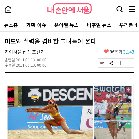
본
페
내
문
이
내
손
검
메
바
지
손
안
색
뉴
로
상
안
주
에
창
전
가
단
에
뉴스홈
기획·이슈
분야별 뉴스
비주얼 뉴스
우리동네
요
서
열
체
기
으
서
서
울
기
보
로
울
비
기
이
-
미모와 실력을 겸비한 그녀들이 온다
스
동
서
바
울
좋
하이서울뉴스 조선기
86
조회
3,143
로
시
아
가
대
발행일
2011.06.13. 00:00
요
기
페
S
글
글
표
수정일
2011.06.13. 00:00
이
N
자
자
소
지
S
크
크
통
U
공
기
기
포
R
유
크
작
털
L
하
게
게
복
기
변
변
사
경
경
하
하
기
기