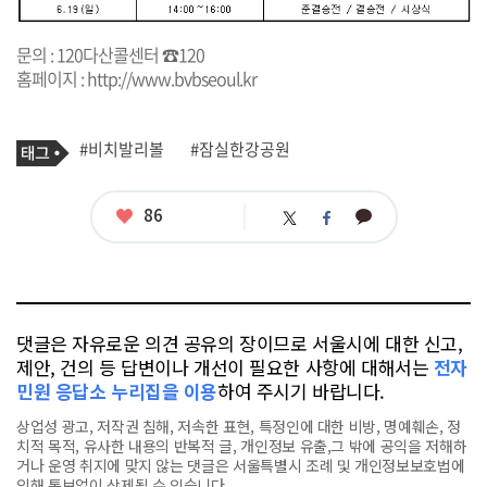
문의 : 120다산콜센터 ☎120
홈페이지 :
http://www.bvbseoul.kr
기
태
#비치발리볼
#잠실한강공원
사
그
관
련
태
좋
86
카
트
페
그
아
카
위
이
요
오
터
스
톡
북
댓글은 자유로운 의견 공유의 장이므로 서울시에 대한 신고,
제안, 건의 등 답변이나 개선이 필요한 사항에 대해서는
전자
민원 응답소 누리집을 이용
하여 주시기 바랍니다.
상업성 광고, 저작권 침해, 저속한 표현, 특정인에 대한 비방, 명예훼손, 정
치적 목적, 유사한 내용의 반복적 글, 개인정보 유출,그 밖에 공익을 저해하
거나 운영 취지에 맞지 않는 댓글은 서울특별시 조례 및 개인정보보호법에
의해 통보없이 삭제될 수 있습니다.