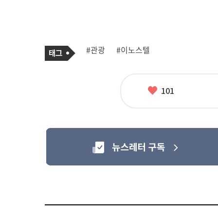
기
태
#관광
#이노스텔
사
그
관
련
태
그
좋
101
아
요