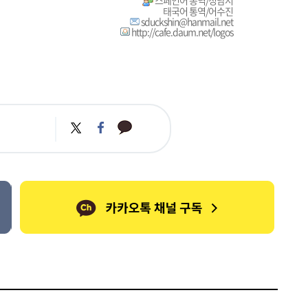
스페인어 통역/정남시
태국어 통역/어수진
sduckshin@hanmail.net
http://cafe.daum.net/logos
카
트
페
카
위
이
오
터
스
톡
북