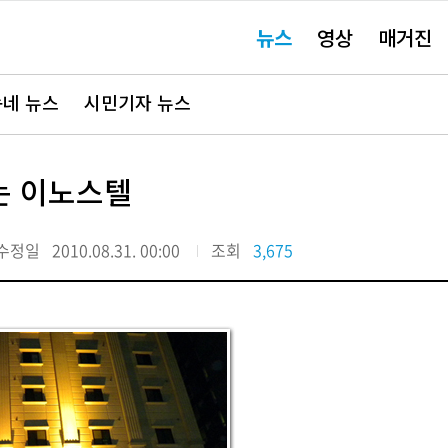
주
뉴스
영상
매거진
요
서
비
스
바
네 뉴스
시민기자 뉴스
로
가
기"
는 이노스텔
수정일
2010.08.31. 00:00
조회
3,675