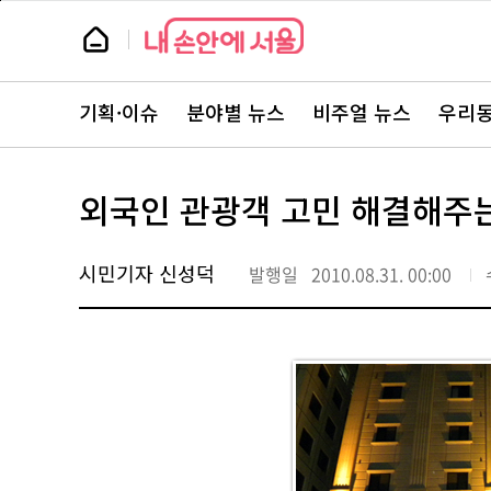
본
페
문
이
뉴
바
지
스
로
상
룸
가
단
뉴
기
으
스
로
기획·이슈
분야별 뉴스
비주얼 뉴스
우리동
주
이
요
동
서
비
스
외국인 관광객 고민 해결해주
바
로
가
기
시민기자 신성덕
발행일
2010.08.31. 00:00