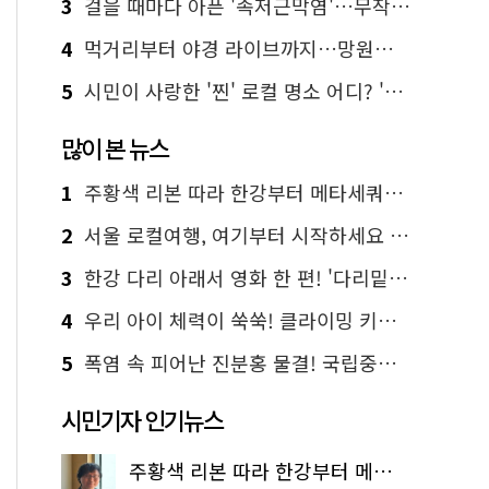
3
걸을 때마다 아픈 '족저근막염'…무작정 참지 말고 '이것' 해보세요!
4
먹거리부터 야경 라이브까지…망원한강공원 알짜 코스
5
시민이 사랑한 '찐' 로컬 명소 어디? '서울에디션25' 추천 코스
많이 본 뉴스
1
주황색 리본 따라 한강부터 메타세쿼이아 숲길까지…서울둘레길 15코스
2
서울 로컬여행, 여기부터 시작하세요 '서울에디션25'
3
한강 다리 아래서 영화 한 편! '다리밑 영화관' 무료 상영
4
우리 아이 체력이 쑥쑥! 클라이밍 키즈카페·어린이 체력장
5
폭염 속 피어난 진분홍 물결! 국립중앙박물관 배롱나무 명소
시민기자 인기뉴스
주황색 리본 따라 한강부터 메타세쿼이아 숲길까지…서울둘레길 15코스