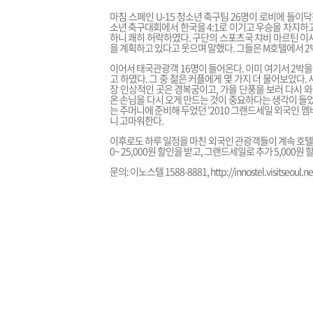
마침 스페인 U-15 청소년 축구팀 26명이 로비에 들이
소년 축구대회에서 한국을 4:1로 이기고 우승을 차지하
하니 쾌히 허락하였다. 구단의 스포츠국 챠비 마르틴 이
을 계획하고 있다고 웃으며 말했다. 그들은 M호텔에서 2
이어서 태국관광객 16명이 들어온다. 이미 여기서 2박
고 하였다. 그 중 젊은 커플에게 몇 가지 더 물어보았다
장 인상적인 곳은 경복궁이고, 가을 단풍을 보러 다시 
온 손님을 다시 오게 만드는 것이 중요하다는 생각이 들
는 주머니에 준비해 두었던 '2010 그랜드세일 외국인 
니 고마워한다.
이후로도 하루 일정을 마친 외국인 관광객들이 계속 호텔로
0~ 25,000원 할인을 받고, 그랜드세일로 추가 5,000원
문의: 이노스텔 1588-8881,
http://innostel.visitseoul.ne