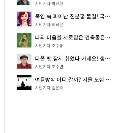
시민기자 박상현
폭염 속 피어난 진분홍 물결! 국립중앙박물관 배롱나무 명소
시민기자 최정윤
나의 마음을 사로잡은 건축물은? '서울시 건축상' 수상작 공개!
시민기자 조수봉
더울 땐 잠시 쉬었다 가세요! 생수 냉장고부터 해피소·무더위쉼터까지
시민기자 조수연
여름방학 어디 갈까? 서울 도심 무료 실내 여행 코스 추천
시민기자 김은주