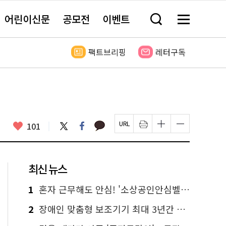
어린이신문
공모전
이벤트
검
메
색
뉴
창
전
열
체
팩트브리핑
레터구독
기
보
기
카
좋
트
페
101
페
인
글
글
카
위
이
아
이
쇄
자
자
오
터
스
요
지
하
크
크
톡
북
U
기
기
기
R
새
크
작
L
창
게
게
최신 뉴스
복
열
변
변
사
림
경
경
하
하
1
혼자 근무해도 안심! '소상공인안심벨' 신청하세요
기
기
2
장애인 맞춤형 보조기기 최대 3년간 무상 대여…삶의 질 높인다