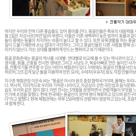
하지만 우리와 전혀 다른 풍습들도 있어 흥미를 끈다. 몽골인들은 특유의 대음력을 사
월 1일은 차강사르(하얀 달)라 부른다. 이들은 이른 새벽부터 늦은 밤까지 동물과 같
놀이 중에는 동물이 차지하는 비중이 높다고 할 수 있다. 또한 유목생활을 하는 
일이 드물기 때문에 손님 접대가 극진하다. 그리고 몽골인들은 다른 사람을 향해 
리키지 않는다. 이는 상대를 불쾌하게 만드는 행위라고 보기 때문이다.
몽골 문화촌에는 몽골의 역사를 시대별·연대별로 비교해 볼 수 있는 역사관이 있고,
생식물, 동물, 곤충을 전시한 생태관 그리고 사냥도구, 복숭아뼈로 만든 놀이인 샤가이
즐, 전통악기를 연주할 수 있는 어린이 체험관이 있다. 이밖에도 몽골의 전통음식인 보
허르허그(뜨겁게 달군 돌을 이용하여 만든 요리), 수테차(우유차) 등도 직접 만들어
지구촌 체험관장 이은숙 씨는 "몽골은 아시아 원조 중점 협력국가이며, 올해는 우리나
다. 역사적, 지리적으로 우리와 가까운 나라이고, 자긍심이 강한 국민성과 음식문화
습도 우리와 같은 점이 많다. 이번 전시는 3개월을 운영하면서 관람객들이 무엇을 느
인가에 초점을 맞췄다. 현재 한국에는 몽골인이 3만여 명이 체류하고 있으며 광진구
다"라고 말했다. 현재 체험관에는 하루 150여명의 관람객이 방문하고 있는데, 초
과 함께 한다.