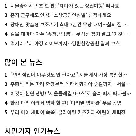
1
서울숲에서 퀴즈 한 판! '테마가 있는 정원여행' 떠나요
2
혼자 근무해도 안심! '소상공인안심벨' 신청하세요
3
장애인 맞춤형 보조기기 최대 3년간 무상 대여…삶의 질 높인다
4
걸을 때마다 아픈 '족저근막염'…무작정 참지 말고 '이것' 해보세요!
5
먹거리부터 야경 라이브까지…망원한강공원 알짜 코스
많이 본 뉴스
1
"편의점인데 아무것도 안 팔아요" 서울에서 가장 특별한 편의점의 정체
2
주황색 리본 따라 한강부터 메타세쿼이아 숲길까지…서울둘레길 15코스
3
이것이 천연 냉방! '서울둘레길 9코스'로 숲속 피서 떠나볼까
4
한강 다리 아래서 영화 한 편! '다리밑 영화관' 무료 상영
5
우리 아이 체력이 쑥쑥! 클라이밍 키즈카페·어린이 체력장
시민기자 인기뉴스