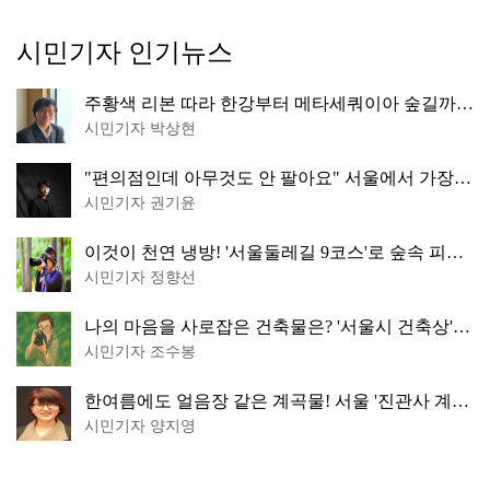
시민기자 인기뉴스
주황색 리본 따라 한강부터 메타세쿼이아 숲길까
지…서울둘레길 15코스
시민기자 박상현
"편의점인데 아무것도 안 팔아요" 서울에서 가장
특별한 편의점의 정체
시민기자 권기윤
이것이 천연 냉방! '서울둘레길 9코스'로 숲속 피서
떠나볼까
시민기자 정향선
나의 마음을 사로잡은 건축물은? '서울시 건축상'
수상작 공개!
시민기자 조수봉
한여름에도 얼음장 같은 계곡물! 서울 '진관사 계
곡'이 천국이네~
시민기자 양지영