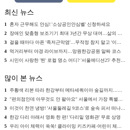
최신 뉴스
1
혼자 근무해도 안심! '소상공인안심벨' 신청하세요
2
장애인 맞춤형 보조기기 최대 3년간 무상 대여…삶의 질 높인다
3
걸을 때마다 아픈 '족저근막염'…무작정 참지 말고 '이것' 해보세요!
4
먹거리부터 야경 라이브까지…망원한강공원 알짜 코스
5
시민이 사랑한 '찐' 로컬 명소 어디? '서울에디션25' 추천 코스
많이 본 뉴스
1
주황색 리본 따라 한강부터 메타세쿼이아 숲길까지…서울둘레길 15코스
2
"편의점인데 아무것도 안 팔아요" 서울에서 가장 특별한 편의점의 정체
3
이것이 천연 냉방! '서울둘레길 9코스'로 숲속 피서 떠나볼까
4
한강 다리 아래서 영화 한 편! '다리밑 영화관' 무료 상영
5
우리 아이 체력이 쑥쑥! 클라이밍 키즈카페·어린이 체력장