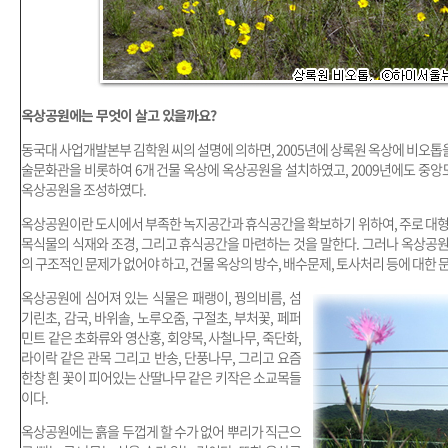
옥상공원에는 무엇이 살고 있을까요?
동국대 사업개발본부 김학원 씨의 설명에 의하면, 2005년에 상록원 옥상에 비오톱을 
술문화관을 비롯하여 6개 건물 옥상에 옥상공원을 설치하였고, 2009년에도 중앙
옥상공원을 조성하였다.
옥상공원이란 도시에서 부족한 녹지공간과 휴식공간을 확보하기 위하여, 주로 대형
목식물의 식재와 조경, 그리고 휴식공간을 마련하는 것을 말한다. 그러나 옥상공
의 구조적인 문제가 없어야 하고, 건물 옥상의 방수, 배수문제, 토사처리 등에 대한 
옥상공원에 심어져 있는 식물은 패랭이, 꿩의비름, 섬
기린초, 감국, 바위솔, 노루오줌, 구절초, 부처꽃, 페퍼
민트 같은 초화류와 영산홍, 회양목, 사철나무, 죽단화,
라이락 같은 관목 그리고 반송, 단풍나무, 그리고 요즘
한창 흰 꽃이 피어있는 산딸나무 같은 키작은 소교목들
이다.
옥상공원에는 흙을 두껍게 할 수가 없어 뿌리가 직근으