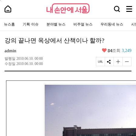
본
페
내
문
이
내
검
바
지
메
손
손
로
상
색
안
뉴
안
가
단
에
창
주
전
에
기
으
서
요
뉴스홈
기획·이슈
분야별 뉴스
비주얼 뉴스
우리동네 뉴스
시
열
체
로
서
울
서
이
기
보
-
울
비
동
서
기
스
울
강의 끝나면 옥상에서 산책이나 할까?
바
시
로
대
가
좋
84
표
admin
조회
3,249
기
아
소
통
요
발행일
2010.06.10. 00:00
포
페
S
글
글
수정일
2010.06.10. 00:00
털
이
N
자
자
지
S
크
크
U
공
기
기
R
유
크
작
L
하
게
게
복
기
변
변
사
경
경
하
하
기
기