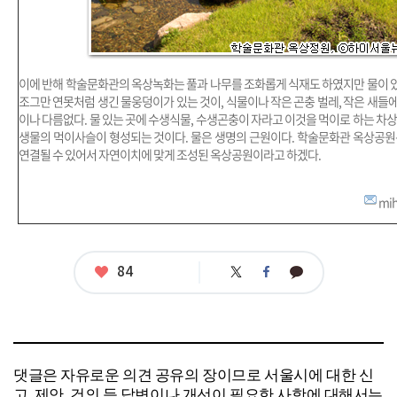
이에 반해 학술문화관의 옥상녹화는 풀과 나무를 조화롭게 식재도 하였지만 물이 있
조그만 연못처럼 생긴 물웅덩이가 있는 것이, 식물이나 작은 곤충 벌레, 작은 새들
이나 다름없다. 물 있는 곳에 수생식물, 수생곤충이 자라고 이것을 먹이로 하는 차
생물의 먹이사슬이 형성되는 것이다. 물은 생명의 근원이다. 학술문화관 옥상공원
연결될 수 있어서 자연이치에 맞게 조성된 옥상공원이라고 하겠다.
mi
좋
84
트
페
카
아
위
이
카
터
스
오
요
북
톡
댓글은 자유로운 의견 공유의 장이므로 서울시에 대한 신
고, 제안, 건의 등 답변이나 개선이 필요한 사항에 대해서는