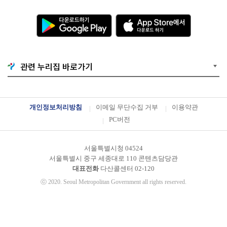
다
A
운
p
로
p
드
S
하
t
기
o
G
r
o
e
관련 누리집 바로가기
o
에
g
서
l
다
e
운
P
로
l
드
개인정보처리방침
이메일 무단수집 거부
이용약관
a
하
y
기
PC버전
서울특별시청 04524
서울특별시 중구 세종대로 110 콘텐츠담당관
대표전화
다산콜센터
02-120
ⓒ
2020. Seoul Metropolitan Government all rights reserved.