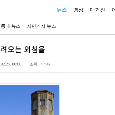
주
뉴스
영상
매거진
요
서
비
스
바
동네 뉴스
시민기자 뉴스
로
가
기"
들려오는 외침을
.02.25. 00:00
조회
4,406