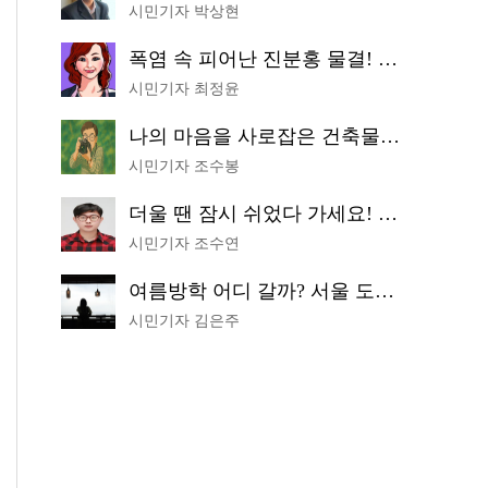
시민기자 박상현
폭염 속 피어난 진분홍 물결! 국립중앙박물관 배롱나무 명소
시민기자 최정윤
나의 마음을 사로잡은 건축물은? '서울시 건축상' 수상작 공개!
시민기자 조수봉
더울 땐 잠시 쉬었다 가세요! 생수 냉장고부터 해피소·무더위쉼터까지
시민기자 조수연
여름방학 어디 갈까? 서울 도심 무료 실내 여행 코스 추천
시민기자 김은주