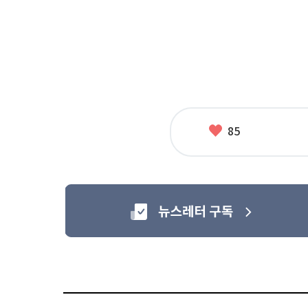
좋
85
아
요