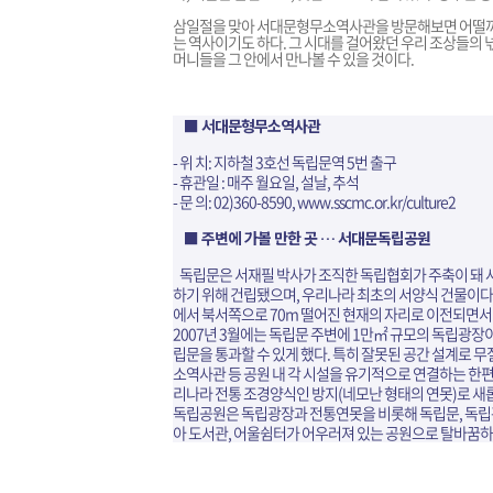
삼일절을 맞아 서대문형무소역사관을 방문해보면 어떨까?
는 역사이기도 하다. 그 시대를 걸어왔던 우리 조상들의 
머니들을 그 안에서 만나볼 수 있을 것이다.
■ 서대문형무소역사관
- 위 치: 지하철 3호선 독립문역 5번 출구
- 휴관일 : 매주 월요일, 설날, 추석
- 문 의: 02)360-8590,
www.sscmc.or.kr/culture2
■ 주변에 가볼 만한 곳 … 서대문독립공원
독립문은 서재필 박사가 조직한 독립협회가 주축이 돼
하기 위해 건립됐으며, 우리나라 최초의 서양식 건물이다.
에서 북서쪽으로 70m 떨어진 현재의 자리로 이전되면서
2007년 3월에는 독립문 주변에 1만㎡ 규모의 독립광
립문을 통과할 수 있게 했다. 특히 잘못된 공간 설계로 
소역사관 등 공원 내 각 시설을 유기적으로 연결하는 한편
리나라 전통 조경양식인 방지(네모난 형태의 연못)로 새
독립공원은 독립광장과 전통연못을 비롯해 독립문, 독립관,
아 도서관, 어울쉼터가 어우러져 있는 공원으로 탈바꿈