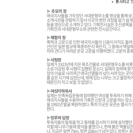
▶
추모의 장
애국지사들을 가두었던 서대문형무소를 영상을 통해 보고
소역사관을 관람하기 앞서 이곳의 변천 과정을 알기 쉽게 
등을 영상으로 소개하고 있다. 기획전시실은 조선광복을
기획전과 서대문형무소와 관련한 전시공간이다.
▶
체험의 장
폭력과 고문으로 인한 애국지사들의 신음이 아직도 들려
선인은 일본 법규에 복종하든지 죽든지, 그 중에서 택일
차마 견디기 어려운 온갖 고문을 자행하였다. 고문의 종
▶
사형장
일제가 1923년에 지은 목조건물로 서대문형무소를 비
소로 이감된 후 사형이 집행된 장소다. 일제의 침략에 
장의 이슬로 사라져간 애국선열들의 넋이 서려 있는 곳이다
를 같은 시기에 심었는데, 밖에 있는 나무는 크고 울창하
때문인지 작고 보잘 것 없었다.
▶
여성지하옥사
일제는 민족독립운동에 참여했던 여성을 투옥하기 위해 1
애국지사들을 수용하여 가혹한 신문과 고문을 하는 장소로 
을 1992년 발굴 복원하였다. 특히 이곳은 유관순 열사가
한다.
▶
망루와 담장
투옥자들의 탈옥을 막고 동태를 감시하기 위해 설치했던 
치할 때 나무기둥에 함석을 붙였으나, 현재 붉은 벽돌담은 1
나, 지금은 앞면 79m, 뒷면 208m가 남아 있다. 망루는 