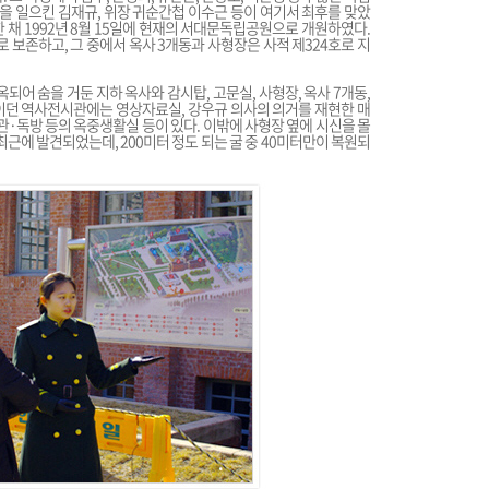
건을 일으킨 김재규, 위장 귀순간첩 이수근 등이 여기서 최후를 맞았
 채 1992년 8월 15일에 현재의 서대문독립공원으로 개원하였다.
 보존하고, 그 중에서 옥사 3개동과 사형장은 사적 제324호로 지
어 숨을 거둔 지하 옥사와 감시탑, 고문실, 사형장, 옥사 7개동,
이던 역사전시관에는 영상자료실, 강우규 의사의 의거를 재현한 매
관·독방 등의 옥중생활실 등이 있다. 이밖에 사형장 옆에 시신을 몰
최근에 발견되었는데, 200미터 정도 되는 굴 중 40미터만이 복원되