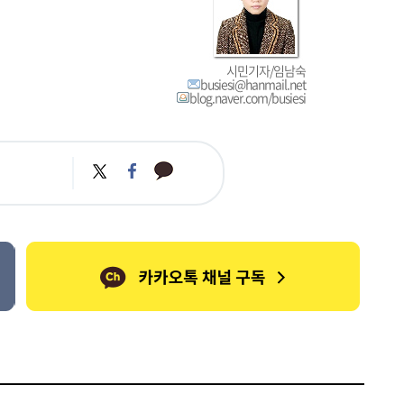
시민기자/임남숙
busiesi@hanmail.net
blog.naver.com/busiesi
카
트
페
카
위
이
오
터
스
톡
북