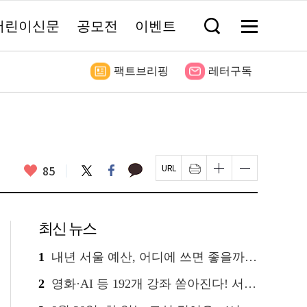
어린이신문
공모전
이벤트
검
메
색
뉴
창
전
열
체
기
보
팩트브리핑
레터구독
기
좋
카
85
트
페
페
인
글
글
카
위
이
아
이
쇄
자
자
오
터
스
요
지
하
크
크
톡
북
U
기
기
기
R
새
크
작
L
창
게
게
최신 뉴스
복
열
변
변
사
림
경
경
하
하
1
내년 서울 예산, 어디에 쓰면 좋을까요? 온라인 투표
기
기
2
영화·AI 등 192개 강좌 쏟아진다! 서울시민대학 선착순 신청