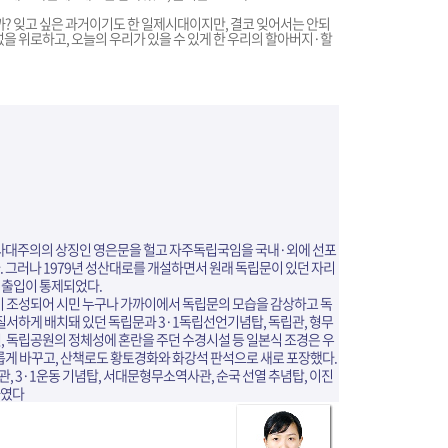
 잊고 싶은 과거이기도 한 일제시대이지만, 결코 잊어서는 안되
넋을 위로하고, 오늘의 우리가 있을 수 있게 한 우리의 할아버지·할
 사대주의의 상징인 영은문을 헐고 자주독립국임을 국내·외에 선포
 그러나 1979년 성산대로를 개설하면서 원래 독립문이 있던 자리
 출입이 통제되었다.
장이 조성되어 시민 누구나 가까이에서 독립문의 모습을 감상하고 독
무질서하게 배치돼 있던 독립문과 3·1독립선언기념탑, 독립관, 형무
, 독립공원의 정체성에 혼란을 주던 수경시설 등 일본식 조경은 우
롭게 바꾸고, 산책로도 황토경화와 화강석 판석으로 새로 포장했다.
 3·1운동 기념탑, 서대문형무소역사관, 순국 선열 추념탑, 이진
하였다