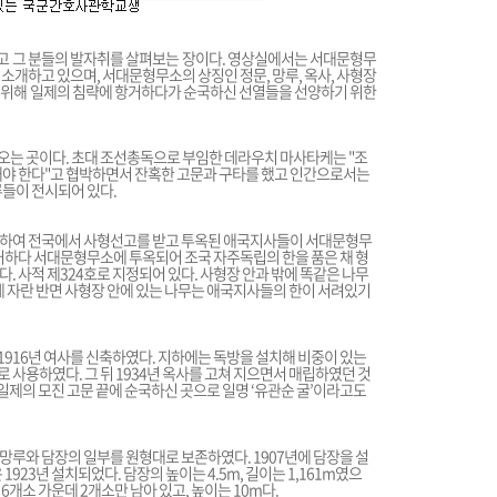
 그 분들의 발자취를 살펴보는 장이다. 영상실에서는 서대문형무
소개하고 있으며, 서대문형무소의 상징인 정문, 망루, 옥사, 사형장
 위해 일제의 침략에 항거하다가 순국하신 선열들을 선양하기 위한
오는 곳이다. 초대 조선총독으로 부임한 데라우치 마사타케는 "조
해야 한다"고 협박하면서 잔혹한 고문과 구타를 했고 인간으로서는
류들이 전시되어 있다.
롯하여 전국에서 사형선고를 받고 투옥된 애국지사들이 서대문형무
항거하다 서대문형무소에 투옥되어 조국 자주독립의 한을 품은 채 형
. 사적 제324호로 지정되어 있다. 사형장 안과 밖에 똑같은 나무
게 자란 반면 사형장 안에 있는 나무는 애국지사들의 한이 서려있기
916년 여사를 신축하였다. 지하에는 독방을 설치해 비중이 있는
사용하였다. 그 뒤 1934년 옥사를 고쳐 지으면서 매립하였던 것
 일제의 모진 고문 끝에 순국하신 곳으로 일명 ‘유관순 굴’이라고도
망루와 담장의 일부를 원형대로 보존하였다. 1907년에 담장을 설
923년 설치되었다. 담장의 높이는 4.5m, 길이는 1,161m였으
총 6개소 가운데 2개소만 남아 있고, 높이는 10m다.