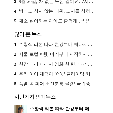
3
9월 20일, 차 없는 도심 걸어요…'서울 걷자 페스티벌' 선착순 5천명
4
밤에도 식지 않는 더위, 도시를 식히는 시원한 해법은?
5
채소 싫어하는 아이도 즐겁게 냠냠! '찾아가는 서울시 식생활 교육' 현장
많이 본 뉴스
1
주황색 리본 따라 한강부터 메타세쿼이아 숲길까지…서울둘레길 15코스
2
서울 로컬여행, 여기부터 시작하세요 '서울에디션25'
3
한강 다리 아래서 영화 한 편! '다리밑 영화관' 무료 상영
4
우리 아이 체력이 쑥쑥! 클라이밍 키즈카페·어린이 체력장
5
폭염 속 피어난 진분홍 물결! 국립중앙박물관 배롱나무 명소
시민기자 인기뉴스
주황색 리본 따라 한강부터 메타세쿼이아 숲길까지…서울둘레길 15코스