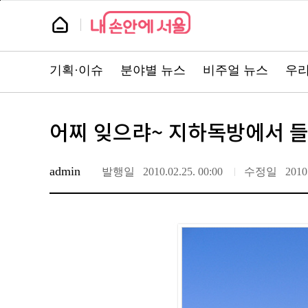
본
페
문
이
뉴
바
지
스
로
상
룸
가
단
기
으
뉴
로
스
이
기획·이슈
분야별 뉴스
비주얼 뉴스
우리
주
동
요
서
비
스
바
어찌 잊으랴~ 지하독방에서 
로
가
기
admin
발행일
2010.02.25. 00:00
수정일
2010