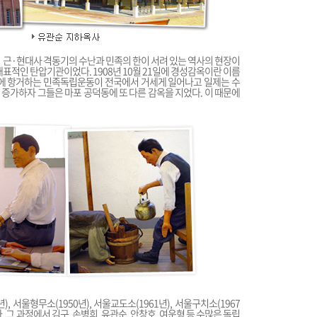
리 근·현대사 격동기의 수난과 민족의 한이 서려 있는 역사의 현장이
대표적인 탄압기관이었다. 1908년 10월 21일에 경성감옥이란 이름
이에 항거하는 민족독립운동이 전국에서 거세게 일어나고 일제는 수
증가하자 그들은 마포 공덕동에 또 다른 감옥을 지었다. 이 때문에
, 서울형무소(1950년), 서울교도소(1961년), 서울구치소(1967
 그 과정에서 김구, 손병희, 유관순, 안창호, 여운형 등 수많은 독립