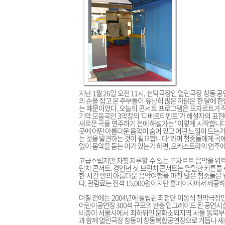
지난 1월 26일 오전 11시, 천막극장인 열린극장 창동 
의 손을 잡고 온 주부들이 유난히 많은 까닭은 한 달에
는 때문이었다. 오늘의 콘서트 프로그램은 모차르트가 작
기악 모음곡인 3악장의 ‘디베르티멘토’가 해설자의 표현
새로운 곡을 연주하기 전에 해설가는 "이렇게 시작합니다
곳에 어떤 아름다운 음악이 숨어 있고 어떤 느낌이 드는가
는 것을 발견하는 것이 필요합니다”라며 청중들에게 곡에
없이 음악을 듣는 이가 있는가 하면, 오케스트라의 연주에
고급스럽지만 자칫 지루할 수 있는 모차르트 음악을 위트
런치 콘서트. 경인년 첫 브런치 콘서트는 열렬한 커튼콜 
한 시간 반의 아름다운 음악여행을 마친 많은 청중들은 
다. 관람료는 전석 15,000원이지만 홈페이지에서 제공하
며칠 전에는 2004년에 설립된 최첨단 이동식 천막극장인
어린이공연장 300석 규모의 한층 업그레이드 된 공연시
비중이 서울시에서 최하위인 문화소외지역 서울 동북부 
과 함께 열린극장 창동이 창동복합공연장으로 거듭나 새로