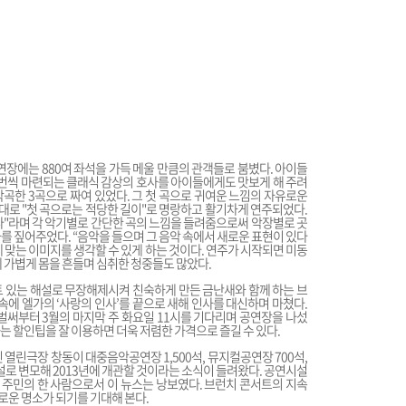
공연장에는 880여 좌석을 가득 메울 만큼의 관객들로 붐볐다. 아이들
 한번씩 마련되는 클래식 감상의 호사를 아이들에게도 맛보게 해 주려
곡한 3곡으로 짜여 있었다. 그 첫 곡으로 귀여운 느낌의 자유로운
대로 "첫 곡으로는 적당한 길이"로 명랑하고 활기차게 연주되었다.
"라며 각 악기별로 간단한 곡의 느낌을 들려줌으로써 악장별로 곳
를 짚어주었다. “음악을 들으며 그 음악 속에서 새로운 표현이 있다
 맞는 이미지를 생각할 수 있게 하는 것이다. 연주가 시작되면 미동
 가볍게 몸을 흔들며 심취한 청중들도 많았다.
 있는 해설로 무장해제시켜 친숙하게 만든 금난새와 함께 하는 브
속에 엘가의 ‘사랑의 인사’를 끝으로 새해 인사를 대신하며 마쳤다.
벌써부터 3월의 마지막 주 화요일 11시를 기다리며 공연장을 나섰
는 할인팁을 잘 이용하면 더욱 저렴한 가격으로 즐길 수 있다.
 열린극장 창동이 대중음악공연장 1,500석, 뮤지컬공연장 700석,
설로 변모해 2013년에 개관할 것이라는 소식이 들려왔다. 공연시설
주민의 한 사람으로서 이 뉴스는 낭보였다. 브런치 콘서트의 지속
운 명소가 되기를 기대해 본다.