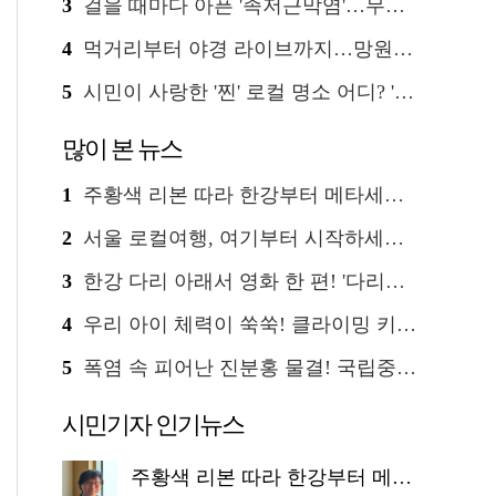
3
걸을 때마다 아픈 '족저근막염'…무작정 참지 말고 '이것' 해보세요!
4
먹거리부터 야경 라이브까지…망원한강공원 알짜 코스
5
시민이 사랑한 '찐' 로컬 명소 어디? '서울에디션25' 추천 코스
많이 본 뉴스
1
주황색 리본 따라 한강부터 메타세쿼이아 숲길까지…서울둘레길 15코스
2
서울 로컬여행, 여기부터 시작하세요 '서울에디션25'
3
한강 다리 아래서 영화 한 편! '다리밑 영화관' 무료 상영
4
우리 아이 체력이 쑥쑥! 클라이밍 키즈카페·어린이 체력장
5
폭염 속 피어난 진분홍 물결! 국립중앙박물관 배롱나무 명소
시민기자 인기뉴스
주황색 리본 따라 한강부터 메타세쿼이아 숲길까지…서울둘레길 15코스