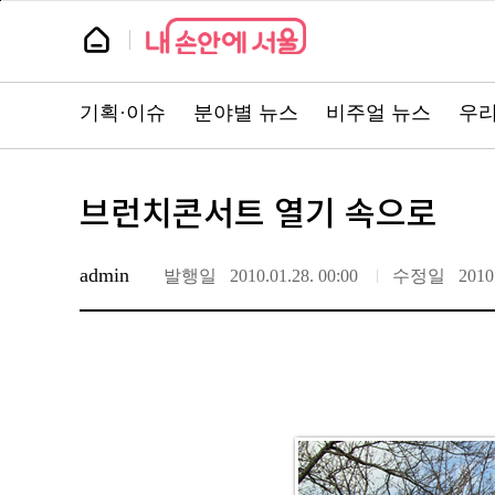
본
페
문
이
뉴
바
지
스
로
상
룸
가
단
기
으
뉴
로
스
이
기획·이슈
분야별 뉴스
비주얼 뉴스
우리
주
동
요
서
비
스
바
브런치콘서트 열기 속으로
로
가
기
admin
발행일
2010.01.28. 00:00
수정일
2010