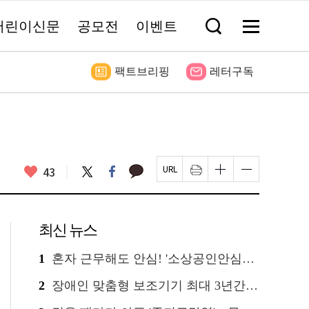
어린이신문
공모전
이벤트
검
메
색
뉴
창
전
열
체
기
보
팩트브리핑
레터구독
기
좋
카
43
트
페
페
인
글
글
카
위
이
아
이
쇄
자
자
오
터
스
요
지
하
크
크
톡
북
U
기
기
기
R
새
크
작
L
창
게
게
최신 뉴스
복
열
변
변
사
림
경
경
하
하
1
혼자 근무해도 안심! '소상공인안심벨' 신청하세요
기
기
2
장애인 맞춤형 보조기기 최대 3년간 무상 대여…삶의 질 높인다