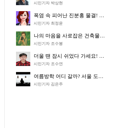
시민기자 박상현
폭염 속 피어난 진분홍 물결! 국립중앙박물관 배롱나무 명소
시민기자 최정윤
나의 마음을 사로잡은 건축물은? '서울시 건축상' 수상작 공개!
시민기자 조수봉
더울 땐 잠시 쉬었다 가세요! 생수 냉장고부터 해피소·무더위쉼터까지
시민기자 조수연
여름방학 어디 갈까? 서울 도심 무료 실내 여행 코스 추천
시민기자 김은주