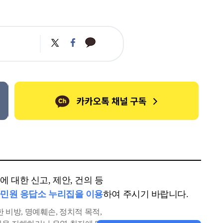
카
트
페
카
위
이
오
터
스
톡
북
 대한 신고, 제안, 건의 등
민원 응답소 누리집을 이용
하여 주시기 바랍니다.
 비방, 명예훼손, 정치적 목적,