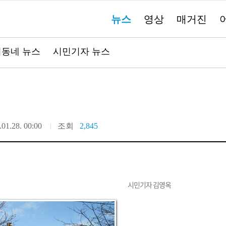
주
뉴스
영상
매거진
요
서
비
스
바
동네 뉴스
시민기자 뉴스
로
가
기"
.01.28. 00:00
조회
2,845
시민기자 김영옥