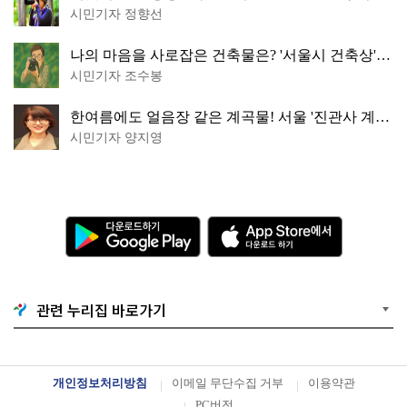
떠나볼까
시민기자 정향선
나의 마음을 사로잡은 건축물은? '서울시 건축상'
수상작 공개!
시민기자 조수봉
한여름에도 얼음장 같은 계곡물! 서울 '진관사 계
곡'이 천국이네~
시민기자 양지영
다
A
운
p
로
p
드
S
하
t
기
o
G
r
o
e
관련 누리집 바로가기
o
에
g
서
l
다
e
운
P
로
l
드
개인정보처리방침
이메일 무단수집 거부
이용약관
a
하
y
기
PC버전