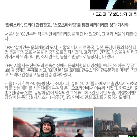
‘한류스타', 드라마 간접광고, '스포츠마케팅’을 통한 해외마케팅 성과 가시화
서울시는 ‘08년부터 적극적인 해외마케팅을 펼친 바 있으며, 그 결과 서울에 대한 
다.
‘08년 ‘살아있는 문화체험의 도시, 서울’의 메시지로 중국, 일본, 동남아 등의 핵심 타
면 등을 중점으로 서울을 집중적으로 인지시켰다. 효과적인 인지도 상승을 위해 타
카이거와 무라카미 류, 조지 윈스턴 등을 주인공으로 등장시킨 바 있다.
‘09년 서울시는 전년도의 연속성 상에서 문화체험의 다양성을 보다 강조하는 [무궁무진 서울(In
ul)] 을 캠페인 주제로 삼고, ’08년 분석을 토대로 한류스타와 한류문화를 마케팅 
고, 드라마 간접광고 등을 한층 강화하였다.
서울 CF에 한류스타(동방신기, 소녀시대, 슈퍼주니어)를 카메오로 출연시켜 30초
타를 찾는 재미를 시청자에게 부여해 온ㆍ오프라인에서 이슈화 시켰다. 한류스타 출
총 3편(중국, 일본, 동남아용)이 제작되었고 유튜브에 5일간 메인 노출, ‘여행&이
장 많이 본 동영상(게시 초기 1~3주간), 3일 만에 45만회 조회를 기록하기도 했다.