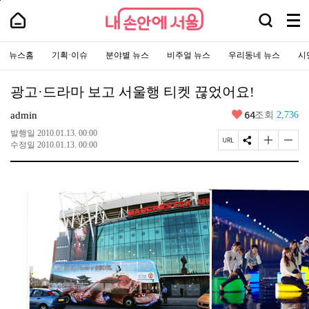
본
페
내
문
이
내
검
바
지
메
손
손
로
상
색
안
뉴
안
가
단
에
창
주
전
에
기
으
서
요
뉴스홈
기획·이슈
분야별 뉴스
비주얼 뉴스
우리동네 뉴스
시
열
체
로
서
울
서
이
기
보
-
울
비
동
서
기
스
울
광고·드라마 보고 서울행 티켓 끊었어요!
바
시
로
대
가
좋
64
표
admin
조회
2,736
기
아
소
통
요
발행일
2010.01.13. 00:00
포
페
S
글
글
수정일
2010.01.13. 00:00
털
이
N
자
자
지
S
크
크
U
공
기
기
R
유
크
작
L
하
게
게
복
기
변
변
사
경
경
하
하
기
기