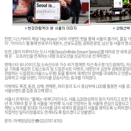
한편, 디스커버리 채널 ‘Hip Korea' [비와 이병헌] 편을 통해 서울의 볼거리, 즐길
자’, ‘아이리스’를 통해 반포무지개분수, 선유도공원, 광화문광장, 남산 등 서울의 
또한, [꿈이 이루어지는 도시 서울(Seoul Infinite Dream Series)]를 테마로 전
해 온ㆍ오프라인을 연계하는 대형 프로모션을 성공적으로 전개하였다.
맨체스터 유나이티드팀 소속선수와 가수 비가 함께한 자선 축구경기(드림매치), 자
날 기회를 제공한 드림스토리 및 드림콘서트 이벤트, 대한민국 심장부 광화문광장
관람하는 드림점프(서울스노우잼) 등을 통하여 세계인의 참여를 극대화하고 언론노
심화하고 서울 브랜드 이미지를 상승시키는 효과를 가져왔다.
이밖에도 북경, 동경, 상해, 맨해튼, 파리 등의 도시 중심부에 LED를 활용한 서울
서울브랜드를 집중 광고해 왔다.
서울시 관계자는 “올해는 세계디자인수도 서울, G20정상회의 등이 치러지고 또한 얼
년 꼭 가봐야 할 곳 중 서울을 ‘세 번째’ 도시로 선정하는 등 서울에 관심이 집중되고 
케팅 노하우를 토대로 아시아를 넘어 세계의 발걸음이 서울을 향하도록 노력하겠다
직접적인 일자리창출로도 연계되도록 힘쓰겠다고 덧붙였다.
문의 : 마케팅담당관 ☎ 02)3707-8765