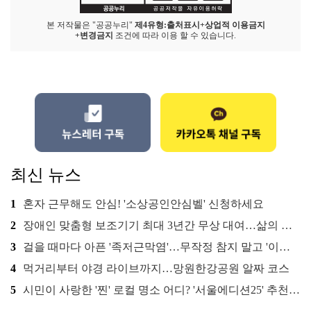
본 저작물은 "공공누리"
제4유형:출처표시+상업적 이용금지
+변경금지
조건에 따라 이용 할 수 있습니다.
최신 뉴스
1
혼자 근무해도 안심! '소상공인안심벨' 신청하세요
2
장애인 맞춤형 보조기기 최대 3년간 무상 대여…삶의 질 높인다
3
걸을 때마다 아픈 '족저근막염'…무작정 참지 말고 '이것' 해보세요!
4
먹거리부터 야경 라이브까지…망원한강공원 알짜 코스
5
시민이 사랑한 '찐' 로컬 명소 어디? '서울에디션25' 추천 코스