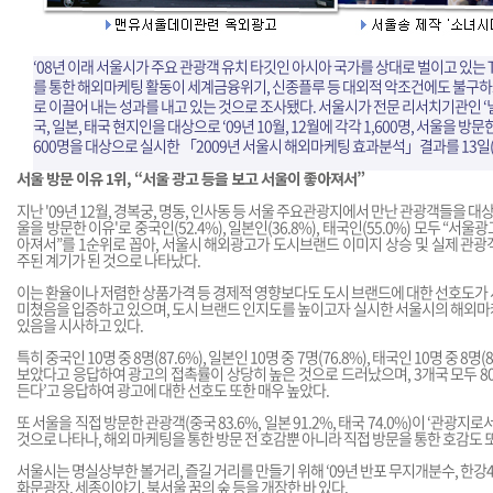
‘08년 이래 서울시가 주요 관광객 유치 타깃인 아시아 국가를 상대로 벌이고 있는 
를 통한 해외마케팅 활동이 세계금융위기, 신종플루 등 대외적 악조건에도 불구하
로 이끌어 내는 성과를 내고 있는 것으로 조사됐다. 서울시가 전문 리서치기관인 
국, 일본, 태국 현지인을 대상으로 ‘09년 10월, 12월에 각각 1,600명, 서울을 방문
600명을 대상으로 실시한 「2009년 서울시 해외마케팅 효과분석」결과를 13일(
서울 방문 이유 1위, “서울 광고 등을 보고 서울이 좋아져서”
지난 '09년 12월, 경복궁, 명동, 인사동 등 서울 주요관광지에서 만난 관광객들을 대상
울을 방문한 이유'로 중국인(52.4%), 일본인(36.8%), 태국인(55.0%) 모두 “
아져서”를 1순위로 꼽아, 서울시 해외광고가 도시브랜드 이미지 상승 및 실제 관
주된 계기가 된 것으로 나타났다.
이는 환율이나 저렴한 상품가격 등 경제적 영향보다도 도시 브랜드에 대한 선호도가
미쳤음을 입증하고 있으며, 도시 브랜드 인지도를 높이고자 실시한 서울시의 해외마
있음을 시사하고 있다.
특히 중국인 10명 중 8명(87.6%), 일본인 10명 중 7명(76.8%), 태국인 10명 중 8
보았다고 응답하여 광고의 접촉률이 상당히 높은 것으로 드러났으며, 3개국 모두 80
든다’고 응답하여 광고에 대한 선호도 또한 매우 높았다.
또 서울을 직접 방문한 관광객(중국 83.6%, 일본 91.2%, 태국 74.0%)이 ‘관광지
것으로 나타나, 해외 마케팅을 통한 방문 전 호감뿐 아니라 직접 방문을 통한 호감도 
서울시는 명실상부한 볼거리, 즐길 거리를 만들기 위해 ‘09년 반포 무지개분수, 한강4
화문광장, 세종이야기, 북서울 꿈의 숲 등을 개장한 바 있다.