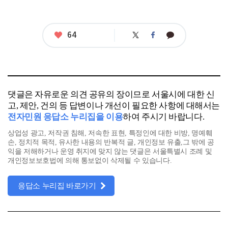
좋
64
트
페
카
아
위
이
카
터
스
오
요
북
톡
댓글은 자유로운 의견 공유의 장이므로 서울시에 대한 신
고, 제안, 건의 등 답변이나 개선이 필요한 사항에 대해서는
전자민원 응답소 누리집을 이용
하여 주시기 바랍니다.
상업성 광고, 저작권 침해, 저속한 표현, 특정인에 대한 비방, 명예훼
손, 정치적 목적, 유사한 내용의 반복적 글, 개인정보 유출,그 밖에 공
익을 저해하거나 운영 취지에 맞지 않는 댓글은 서울특별시 조례 및
개인정보보호법에 의해 통보없이 삭제될 수 있습니다.
응답소 누리집 바로가기