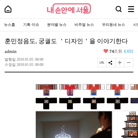
본
페
내
문
이
내
검
바
지
메
손
손
로
상
색
안
뉴
안
가
단
에
창
주
전
에
기
으
서
요
뉴스홈
기획·이슈
분야별 뉴스
비주얼 뉴스
우리동네 뉴스
시
열
체
로
서
울
서
이
기
보
-
울
비
동
서
기
스
울
훈민정음도, 궁궐도 ＇디자인＇을 이야기한다
바
시
로
대
가
좋
74
표
admin
조회
4,692
기
아
소
통
요
발행일
2010.01.05. 00:00
포
페
S
글
글
수정일
2010.01.05. 00:00
털
이
N
자
자
지
S
크
크
U
공
기
기
R
유
크
작
L
하
게
게
복
기
변
변
사
경
경
하
하
기
기