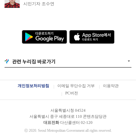
소·무더위쉼터까지
시민기자 조수연
다
A
운
p
로
p
드
S
하
t
기
o
G
r
o
e
관련 누리집 바로가기
o
에
g
서
l
다
e
운
P
로
l
드
개인정보처리방침
이메일 무단수집 거부
이용약관
a
하
y
기
PC버전
서울특별시청 04524
서울특별시 중구 세종대로 110 콘텐츠담당관
대표전화
다산콜센터
02-120
ⓒ
2020. Seoul Metropolitan Government all rights reserved.