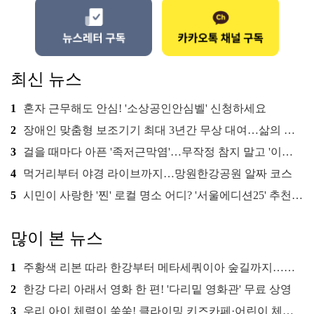
최신 뉴스
1
혼자 근무해도 안심! '소상공인안심벨' 신청하세요
2
장애인 맞춤형 보조기기 최대 3년간 무상 대여…삶의 질 높인다
3
걸을 때마다 아픈 '족저근막염'…무작정 참지 말고 '이것' 해보세요!
4
먹거리부터 야경 라이브까지…망원한강공원 알짜 코스
5
시민이 사랑한 '찐' 로컬 명소 어디? '서울에디션25' 추천 코스
많이 본 뉴스
1
주황색 리본 따라 한강부터 메타세쿼이아 숲길까지…서울둘레길 15코스
2
한강 다리 아래서 영화 한 편! '다리밑 영화관' 무료 상영
3
우리 아이 체력이 쑥쑥! 클라이밍 키즈카페·어린이 체력장