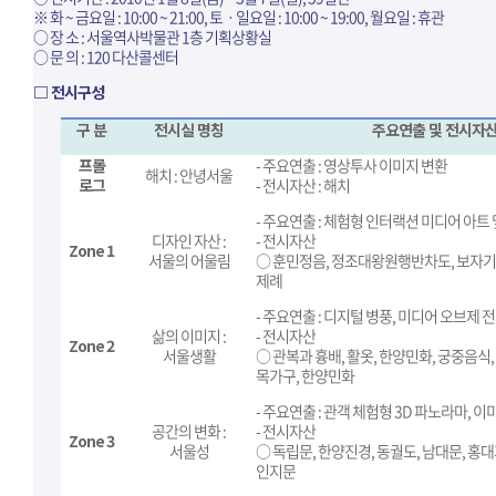
※ 화 ~ 금요일 : 10:00 ~ 21:00, 토ㆍ일요일 : 10:00 ~ 19:00, 월요일 : 휴관
○ 장 소 : 서울역사박물관 1층 기획상황실
○ 문 의 : 120 다산콜센터
□ 전시구성
구 분
전시실 명칭
주요연출 및 전시자
프롤
- 주요연출 : 영상투사
이미지 변환
해치 : 안녕서울
로그
- 전시자산 : 해치
- 주요연출 : 체험형 인터랙션 미디어 아트
디자인 자산 :
- 전시자산
Zone 1
서울의 어울림
○ 훈민정음, 정조대왕원행반차도, 보자기, 
제례
- 주요연출 : 디지털 병풍, 미디어 오브제 
삶의 이미지 :
- 전시자산
Zone 2
서울생활
○ 관복과 흉배, 활옷, 한양민화, 궁중음식
목가구, 한양민화
- 주요연출 : 관객 체험형 3D 파노라마, 
공간의 변화 :
- 전시자산
Zone 3
서울성
○ 독립문, 한양진경, 동궐도, 남대문, 홍대
인지문