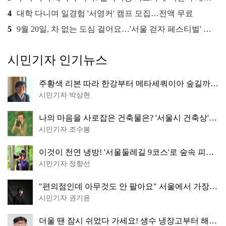
4
대학 다니며 일경험 '서영커' 캠프 모집…전액 무료
5
9월 20일, 차 없는 도심 걸어요…'서울 걷자 페스티벌' 선착순 5천명
시민기자 인기뉴스
주황색 리본 따라 한강부터 메타세쿼이아 숲길까
지…서울둘레길 15코스
시민기자 박상현
나의 마음을 사로잡은 건축물은? '서울시 건축상'
수상작 공개!
시민기자 조수봉
이것이 천연 냉방! '서울둘레길 9코스'로 숲속 피서
떠나볼까
시민기자 정향선
"편의점인데 아무것도 안 팔아요" 서울에서 가장
특별한 편의점의 정체
시민기자 권기윤
더울 땐 잠시 쉬었다 가세요! 생수 냉장고부터 해피