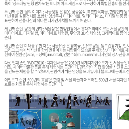
특히 ‘정조대왕 원행 반차도’는 미디어 아트 게임으로 재구성하여 특별한 흥미를 선사
두 번째 존인 ‘삶의 이미지 : 서울생활’은 활옷, 궁중음식, 북촌한옥마을, 한양민화 
자산들을 실물전시를 포함한 영상투사 미디어아트, 멀티미디어쇼, 디지털 병풍 등
표현하여 전통자산의 색다른 디자인가치를 느끼게 해 준다.
세 번째 존인 ‘공간의 변화 : 서울성’은 한양진경에서 홍대거리에 이르는 서울 공간
미디어아트, 디지털 함, 미디어아트 체험관, 무안경 3D 입체영상, 그래픽아트 등의
준다.
네 번째 존인 ‘미래를 위한 자산 : 서울유산’은 경복궁, 선유도공원, 월드컵경기장, 
그리고 그 속에서 자산을 함께 만들어가는 사람들의 모습을 주제영상, 미디어아트 체
현하여 친환경(eco), 무장애(universal), 인본주의(humanism) 디자인의 청사진을
다섯 번째 존인 ‘WDC2010 : 디자인서울’은 2010년 세계디자인수도가 된 서울을
어월, 사이버박물관 등을 통해 체험하는 공간이다. 관람객이 직접 촬영한 사진을 
을 만드는 체험을 할 수 있으며, 관람객이 찍은 영상을 모바일이나 블로그에 곧바로 
에필로그 존인 ‘600년의 흐름’은 한강 및 서울 하늘과 어우러진 600년 서울 디자
흐르는 화면을 통해 체험하는 공간이다.