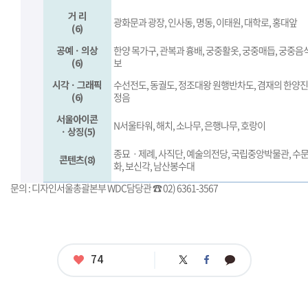
거 리
광화문과 광장, 인사동, 명동, 이태원, 대학로, 홍대앞
(6)
공예ㆍ의상
한양 목가구, 관복과 흉배, 궁중활옷, 궁중매듭, 궁중음
(6)
보
시각ㆍ그래픽
수선전도, 동궐도, 정조대왕 원행반차도, 겸재의 한양진
(6)
정음
서울아이콘
N서울타워, 해치, 소나무, 은행나무, 호랑이
ㆍ상징
(5)
종묘ㆍ제례, 사직단, 예술의전당, 국립중앙박물관, 수
콘텐츠(8)
화, 보신각, 남산봉수대
문의 : 디자인서울총괄본부 WDC담당관 ☎ 02) 6361-3567
좋
74
트
페
카
아
위
이
카
터
스
오
요
북
톡