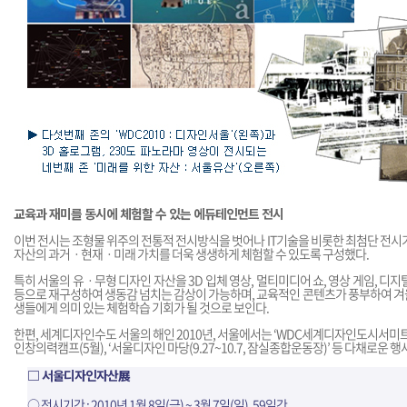
교육과 재미를 동시에 체험할 수 있는 에듀테인먼트 전시
이번 전시는 조형물 위주의 전통적 전시방식을 벗어나 IT기술을 비롯한 최첨단 전시
자산의 과거ㆍ현재ㆍ미래 가치를 더욱 생생하게 체험할 수 있도록 구성했다.
특히 서울의 유ㆍ무형 디자인 자산을 3D 입체 영상, 멀티미디어 쇼, 영상 게임, 디지털
등으로 재구성하여 생동감 넘치는 감상이 가능하며, 교육적인 콘텐츠가 풍부하여 겨
생들에게 의미 있는 체험학습 기회가 될 것으로 보인다.
한편, 세계디자인수도 서울의 해인 2010년, 서울에서는 ‘WDC세계디자인도시서미트(2.2
인창의력캠프(5월), ‘서울디자인 마당(9.27~10.7, 잠실종합운동장)’ 등 다채로운 
□ 서울디자인자산展
○ 전시기간 : 2010년 1월 8일(금) ~ 3월 7일(일), 59일간