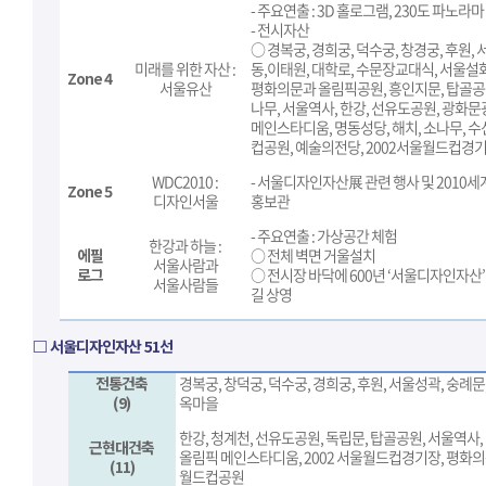
- 주요연출 : 3D 홀로그램, 230도 파노라마
- 전시자산
○ 경복궁, 경희궁, 덕수궁, 창경궁, 후원, 
미래를 위한 자산 :
동,이태원, 대학로, 수문장교대식, 서울설
Zone 4
서울유산
평화의문과 올림픽공원, 흥인지문, 탑골공
나무, 서울역사, 한강, 선유도공원, 광화문
메인스타디움, 명동성당, 해치, 소나무, 수
컵공원, 예술의전당, 2002서울월드컵경기
WDC2010 :
-
서울디자인자산展 관련 행사 및 2010
Zone 5
디자인서울
홍보관
- 주요연출 : 가상공간 체험
한강과 하늘 :
에필
○ 전체 벽면 거울설치
서울사람과
로그
○ 전시장 바닥에 600년 ‘서울디자인자산
서울사람들
길 상영
□ 서울디자인자산 51선
전통건축
경복궁, 창덕궁, 덕수궁, 경희궁, 후원, 서울성곽, 숭례문
(9)
옥마을
한강, 청계천, 선유도공원, 독립문, 탑골공원, 서울역사,
근현대건축
올림픽 메인스타디움, 2002 서울월드컵경기장, 평화
(11)
월드컵공원