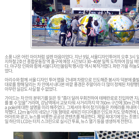
소풍 나온 어린 아이처럼 설렌 마음이었다. 지난 9일, 서울디자인투어의 오후 3시 
지하철 2호선 종합운동장 역 출구에 예정 시간보다 30~40분 일찍 도착하여 잠실 
다. 야구장 인파와 함께 서울디자인올림픽 행사장 역시 북적거렸다. 파란 가을 하늘도
었다.
아리수와 함께 서울 디자인 투어 맵을 건네며 차량으로 인도해준 봉사자 덕분에 출발
대로를 향해 달리는 차 안에서 내다본 바깥 풍경은 주말이라 더 많이 정체된 차량
아무런 실감도 사실 할 수 없었다.
가이드는 차 안의 분위기를 읽은 듯 "좀더 달려 우회전하여 테헤란로로 진입하면 
를 볼 수 있을" 거라며, 강남역에서 교보 타워 사거리까지 약 760m 구간에 30m 간
a pole)에 대한 설명을 미리 해주었다. 그제서야 투어 참가자들은 카메라를 꺼내며
작했다. 12ｍ 높이의 네모난 기둥 형태로 세워진 미디어폴은 인도와 차도 양측면에 LE
어아트와 광고, 뉴스를 비롯한 공공성 콘텐츠를 제공한다. 제일 꼭대기에 있는 조명으
일 하단의 LCD는 터치 스크린으로 실시간 투표, 뉴스 열기 등을 생생하게 전한다.