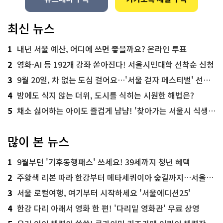
최신 뉴스
1
내년 서울 예산, 어디에 쓰면 좋을까요? 온라인 투표
2
영화·AI 등 192개 강좌 쏟아진다! 서울시민대학 선착순 신청
3
9월 20일, 차 없는 도심 걸어요…'서울 걷자 페스티벌' 선착순 5천명
4
밤에도 식지 않는 더위, 도시를 식히는 시원한 해법은?
5
채소 싫어하는 아이도 즐겁게 냠냠! '찾아가는 서울시 식생활 교육' 현장
많이 본 뉴스
1
9월부턴 '기후동행패스' 쓰세요! 39세까지 청년 혜택
2
주황색 리본 따라 한강부터 메타세쿼이아 숲길까지…서울둘레길 15코스
3
서울 로컬여행, 여기부터 시작하세요 '서울에디션25'
4
한강 다리 아래서 영화 한 편! '다리밑 영화관' 무료 상영