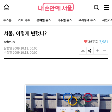
본
페
내
문
이
내
손
바
지
검
메
손
로
상
안
안
색
뉴
가
단
에
에
주
창
전
기
으
서
요
뉴스홈
기획·이슈
분야별 뉴스
비주얼 뉴스
우리동네 뉴스
시민기
서
열
로
체
울
서
이
울
기
-
보
비
동
서
스
기
서울, 이렇게 변했나?
울
바
시
로
대
가
좋
admin
36
조회
2,981
표
기
아
소
통
발행일
2009.10.13. 00:00
요
포
페
S
글
글
수정일
2009.10.13. 00:00
털
이
N
자
자
지
S
크
크
U
공
기
기
R
유
크
작
L
하
게
게
복
기
변
변
사
경
경
하
하
기
기