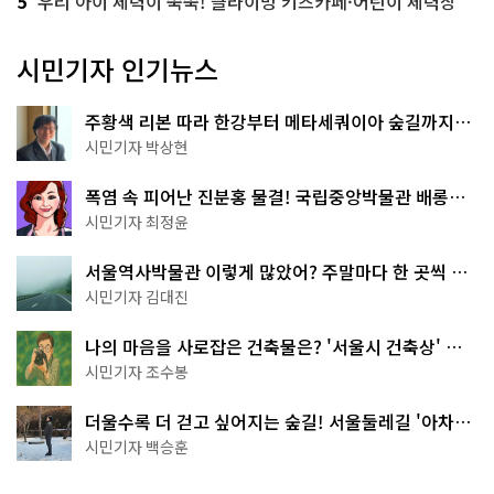
5
우리 아이 체력이 쑥쑥! 클라이밍 키즈카페·어린이 체력장
시민기자 인기뉴스
주황색 리본 따라 한강부터 메타세쿼이아 숲길까지…
서울둘레길 15코스
시민기자 박상현
폭염 속 피어난 진분홍 물결! 국립중앙박물관 배롱나
무 명소
시민기자 최정윤
서울역사박물관 이렇게 많았어? 주말마다 한 곳씩 떠
나는 역사 산책
시민기자 김대진
나의 마음을 사로잡은 건축물은? '서울시 건축상' 수
상작 공개!
시민기자 조수봉
더울수록 더 걷고 싶어지는 숲길! 서울둘레길 '아차산
코스'
시민기자 백승훈