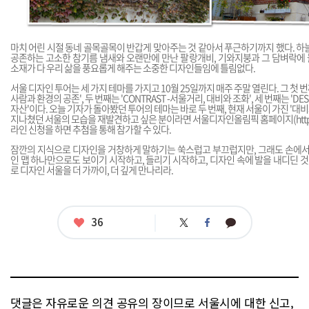
마치 어린 시절 동네 골목골목이 반갑게 맞아주는 것 같아서 푸근하기까지 했다. 하
공존하는 고소한 참기름 냄새와 오랜만에 만난 팔랑개비, 기와지붕과 그 담벼락에
소재가 다 우리 삶을 풍요롭게 해주는 소중한 디자인들임에 틀림없다.
서울 디자인 투어는 세 가지 테마를 가지고 10월 25일까지 매주 주말 열린다. 그 첫 번째가
사람과 환경의 공존', 두 번째는 'CONTRAST -서울거리, 대비와 조화', 세 번째는 'DES
자산'이다. 오늘 기자가 돌아봤던 투어의 테마는 바로 두 번째, 현재 서울이 가진 '대
지나쳤던 서울의 모습을 재발견하고 싶은 분이라면 서울디자인올림픽 홈페이지(
htt
라인 신청을 하면 추첨을 통해 참가할 수 있다.
잠깐의 지식으로 디자인을 거창하게 말하기는 쑥스럽고 부끄럽지만, 그래도 손에서 
인 맵 하나만으로도 보이기 시작하고, 들리기 시작하고, 디자인 속에 발을 내디딘 것 
로 디자인 서울을 더 가까이, 더 깊게 만나리라.
좋
36
트
페
카
아
위
이
카
터
스
오
요
북
톡
댓글은 자유로운 의견 공유의 장이므로 서울시에 대한 신고,