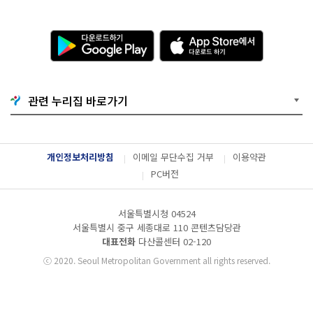
다
A
운
p
로
p
드
S
하
t
기
o
G
r
o
e
관련 누리집 바로가기
o
에
g
서
l
다
e
운
P
로
l
드
개인정보처리방침
이메일 무단수집 거부
이용약관
a
하
y
기
PC버전
서울특별시청 04524
서울특별시 중구 세종대로 110 콘텐츠담당관
대표전화
다산콜센터
02-120
ⓒ
2020. Seoul Metropolitan Government all rights reserved.