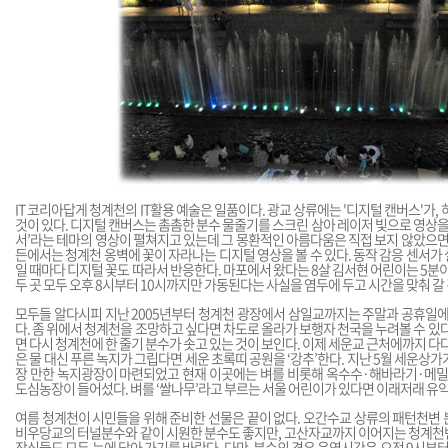
IT 코리아답게 청계천의 IT활용 예술은 일품이다. 광교 상류에는 '디지털 캔버스'가,
것이 있다. 디지털 캔버스는 촘촘한 분수 물줄기를 스크린 삼아 레이저 빛으로 영상을 
서’라는 테마의 영상이 펼쳐지고 있는데 그 몽환적인 아름다움은 직접 보지 않았으면 
든에서는 청계천 옹벽에 꽃이 자라나는 디지털 영상을 볼 수 있다. 동작 감응 센서가
일 때마다 디지털 꽃도 따라서 반응한다. 마포에서 왔다는 8살 김서현 어린이는 5분이
두 곳 모두 오후 8시부터 10시까지만 가동된다는 사실을 염두에 두고 시간을 맞춰 갈 
모두들 알다시피 지난 2005년부터 청계천 광장에서 삼일교까지는 주말과 공휴일에
다. 좀 위에서 청계천을 조망하고 싶다면 차도로 올라가 보행자 천국을 누려볼 수 있다
면 다시 청계천에 한 줄기 분수가 솟고 있는 것이 보인다. 이제 세운교 근처에까지 다
은 물 대신 푸른 녹지가 그립다면 세운 초록띠 공원을 ‘강추’한다. 지난 5월 세운상
장 만한 녹지광장이 마련되었고 현재 이곳에는 벼를 비롯해 옥수수·해바라기·메밀
도심농장이 들어섰다. 벼를 ‘쌀나무’라고 부르는 서울 어린이가 있다면 이래저래 유익
여름 청계천이 시민들을 위해 준비한 선물은 끝이 없다. 오간수교 상류의 패턴천변
비우당교의 터널분수와 같이 시원한 분수도 좋지만, 고산자교까지 이어지는 청계천
장식들도 모두 눈에 담아 가기를 바란다. 다만, 분수의 경우 운영시간은 오전 9시부터