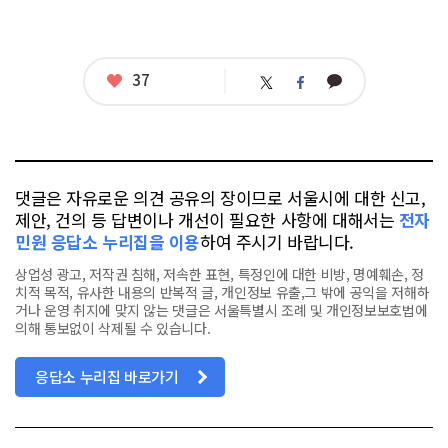
좋
37
카
트
페
아
카
위
이
요
오
터
스
톡
북
댓글은 자유로운 의견 공유의 장이므로 서울시에 대한 신고,
제안, 건의 등 답변이나 개선이 필요한 사항에 대해서는
전자
민원 응답소 누리집을 이용
하여 주시기 바랍니다.
상업성 광고, 저작권 침해, 저속한 표현, 특정인에 대한 비방, 명예훼손, 정
치적 목적, 유사한 내용의 반복적 글, 개인정보 유출,그 밖에 공익을 저해하
거나 운영 취지에 맞지 않는 댓글은 서울특별시 조례 및 개인정보보호법에
의해 통보없이 삭제될 수 있습니다.
응답소 누리집 바로가기