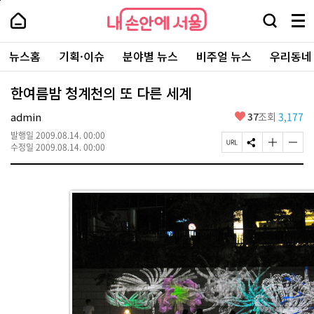
본
페
내
문
이
내
손
검
메
바
지
손
안
색
뉴
로
상
안
주
에
창
전
가
단
에
뉴스홈
기획·이슈
분야별 뉴스
비주얼 뉴스
우리동네
요
서
열
체
기
으
서
서
울
기
보
로
울
비
기
이
-
한여름밤 청계천의 또 다른 세계
스
동
서
바
울
좋
admin
37
조회
3,177
로
시
아
가
대
발행일
2009.08.14. 00:00
요
기
페
S
글
글
표
수정일
2009.08.14. 00:00
이
N
자
자
소
지
S
크
크
통
U
공
기
기
포
R
유
크
작
털
L
하
게
게
복
기
변
변
사
경
경
하
하
기
기