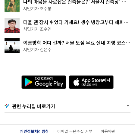
나의 마음을 사로잡은 건축물은? '서울시 건축상' 수
상작 공개!
시민기자 조수봉
더울 땐 잠시 쉬었다 가세요! 생수 냉장고부터 해피소
·무더위쉼터까지
시민기자 조수연
여름방학 어디 갈까? 서울 도심 무료 실내 여행 코스
추천
시민기자 김은주
다
A
운
p
로
p
드
S
하
t
기
o
관련 누리집 바로가기
G
r
o
e
o
에
g
서
l
다
개인정보처리방침
이메일 무단수집 거부
이용약관
e
운