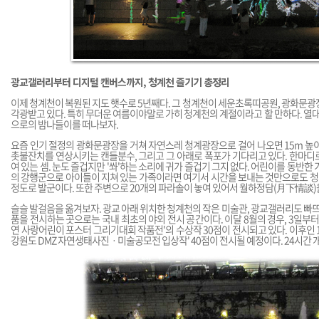
광교갤러리부터 디지털 캔버스까지, 청계천 즐기기 총정리
이제 청계천이 복원된 지도 햇수로 5년째다. 그 청계천이 세운초록띠공원, 광화문광
각광받고 있다. 특히 무더운 여름이야말로 가히 청계천의 계절이라고 할 만하다. 열대야
으로의 밤나들이를 떠나보자.
요즘 인기 절정의 광화문광장을 거쳐 자연스레 청계광장으로 걸어 나오면 15m 높
촛불잔치를 연상시키는 캔들분수, 그리고 그 아래로 폭포가 기다리고 있다. 한마디로
여 있는 셈. 눈도 즐겁지만 '쏴'하는 소리에 귀가 즐겁기 그지 없다. 어린이를 동반한
의 강행군으로 아이들이 지쳐 있는 가족이라면 여기서 시간을 보내는 것만으로도 청
정도로 발군이다. 또한 주변으로 20개의 파라솔이 놓여 있어서 월하정담(月下情談
슬슬 발걸음을 옮겨보자. 광교 아래 위치한 청계천의 작은 미술관, 광교갤러리도 빠뜨리
품을 전시하는 곳으로는 국내 최초의 야외 전시 공간이다. 이달 8월의 경우, 3일부터
연 사랑어린이 포스터 그리기대회 작품전'의 수상작 30점이 전시되고 있다. 이후인 1
강원도 DMZ 자연생태사진ㆍ미술공모전 입상작' 40점이 전시될 예정이다. 24시간 