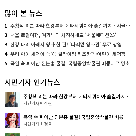
많이 본 뉴스
1
주황색 리본 따라 한강부터 메타세쿼이아 숲길까지…서울둘레길 15코스
2
서울 로컬여행, 여기부터 시작하세요 '서울에디션25'
3
한강 다리 아래서 영화 한 편! '다리밑 영화관' 무료 상영
4
우리 아이 체력이 쑥쑥! 클라이밍 키즈카페·어린이 체력장
5
폭염 속 피어난 진분홍 물결! 국립중앙박물관 배롱나무 명소
시민기자 인기뉴스
주황색 리본 따라 한강부터 메타세쿼이아 숲길까지…
서울둘레길 15코스
시민기자 박상현
폭염 속 피어난 진분홍 물결! 국립중앙박물관 배롱나
무 명소
시민기자 최정윤