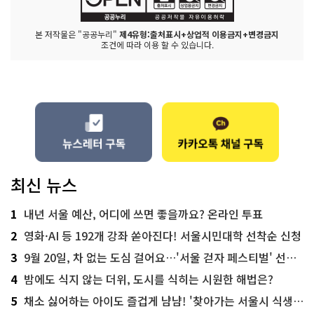
본 저작물은 "공공누리"
제4유형:출처표시+상업적 이용금지+변경금지
조건에 따라 이용 할 수 있습니다.
최신 뉴스
1
내년 서울 예산, 어디에 쓰면 좋을까요? 온라인 투표
2
영화·AI 등 192개 강좌 쏟아진다! 서울시민대학 선착순 신청
3
9월 20일, 차 없는 도심 걸어요…'서울 걷자 페스티벌' 선착순 5천명
4
밤에도 식지 않는 더위, 도시를 식히는 시원한 해법은?
5
채소 싫어하는 아이도 즐겁게 냠냠! '찾아가는 서울시 식생활 교육' 현장