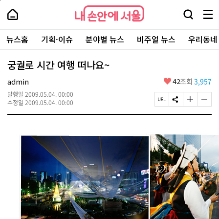
본
페
내
문
이
내
손
검
메
바
지
손
안
색
뉴
로
상
안
주
에
창
전
가
단
에
뉴스홈
기획·이슈
분야별 뉴스
비주얼 뉴스
우리동네
요
서
열
체
기
으
서
서
울
기
보
로
울
비
기
이
-
궁궐로 시간 여행 떠나요~
스
동
서
바
울
좋
admin
42
조회
3,957
로
시
아
가
대
발행일
2009.05.04. 00:00
요
기
페
S
글
글
표
수정일
2009.05.04. 00:00
이
N
자
자
소
지
S
크
크
통
U
공
기
기
포
R
유
크
작
털
L
하
게
게
복
기
변
변
사
경
경
하
하
기
기