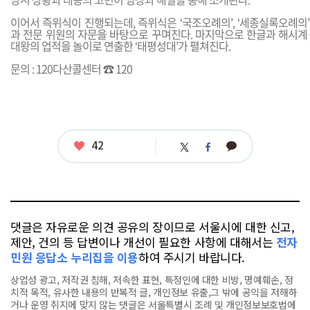
이어서 즉위식이 진행되는데, 즉위식은 ‘국조오례의’, ‘세종실록오례의’,
과 전문 위원의 자문을 바탕으로 꾸며진다. 마지막으로 한글과 해시계
대왕의 업적을 놀이로 연출한 ‘태평성대’가 펼쳐진다.
문의 : 120다산콜센터 ☎ 120
좋
42
카
트
페
아
카
위
이
요
오
터
스
톡
북
댓글은 자유로운 의견 공유의 장이므로 서울시에 대한 신고,
제안, 건의 등 답변이나 개선이 필요한 사항에 대해서는
전자
민원 응답소 누리집을 이용
하여 주시기 바랍니다.
상업성 광고, 저작권 침해, 저속한 표현, 특정인에 대한 비방, 명예훼손, 정
치적 목적, 유사한 내용의 반복적 글, 개인정보 유출,그 밖에 공익을 저해하
거나 운영 취지에 맞지 않는 댓글은 서울특별시 조례 및 개인정보보호법에