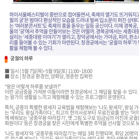
하이서울페스티벌이 중반으로 접어들면서, 축제의 열기도 뜨거워지고 
월의 궁'은 밤마다 환상적인 모습을 드러내 벌써 입소문이 퍼진 상태
는 '여러분콘서트'도 축제의 흥을 돋우는 일등 공신이다. 이제 경복궁, 
울의 '궁'에서 추억을 만들어보는 것은 어떨까. 경복궁에서는 세종대
살리는 ‘세종대왕 이야기’가 열리고, 창덕궁에서는 가야금, 피리, 판소
리를 들어볼 수 있는 기회가 마련된다. 창경궁에서는 ‘궁궐의 하루’가
활을 체험해 볼 수 있다.
궁궐의 하루
■ 일시 | 5월 7일(목)~5월 9일(토) 11:00~18:00
■ 장소 | 창경궁 환경전, 양화당, 영춘헌 집복헌
“왕은 어떻게 하루를 보낼까?”
이런 궁금증을 가져본 이들이라면 창경궁에서 그 해답을 찾을 수 있다.
는 왕가의 생활을 느끼고 체험해볼 수 있는 프로그램이 운영된다.
특히, 궁중의 특별한 왕세자 교육법을 체험해보는 ‘나도 왕세자’, 왕실 
는 ‘우리도 왕실가족이다.’, 최고의 한의사로부터 무료진료를 받는 ‘어의
께 배워보는 ‘궁중무용 따라잡기’, 옛 그림 도구로 임금님의 어진과 궁궐
화원이다’ 등은 창경궁을 찾은 시민에게 특별한 추억을 선사할 것으로 
‘나도 왕세자’와 ‘궁중무용 따라잡기’는 매일 3회 진행되며, 회당 20명
로 접수를 받는다. ‘우리도 왕실가족이다’는 매일 6회, 회당 6명에 한