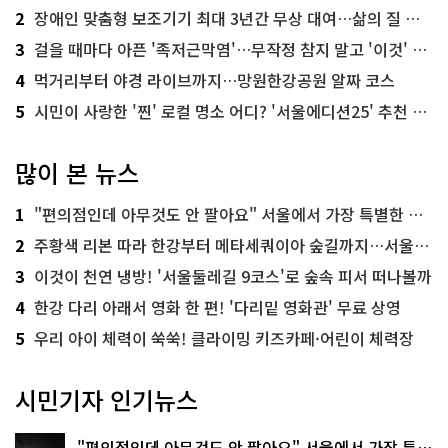
2
장애인 맞춤형 보조기기 최대 3년간 무상 대여…삶의 질 높인다
3
걸을 때마다 아픈 '족저근막염'…무작정 참지 말고 '이것' 해보세요!
4
먹거리부터 야경 라이브까지…망원한강공원 알짜 코스
5
시민이 사랑한 '찐' 로컬 명소 어디? '서울에디션25' 추천 코스
많이 본 뉴스
1
"편의점인데 아무것도 안 팔아요" 서울에서 가장 특별한 편의점의 정체
2
주황색 리본 따라 한강부터 메타세쿼이아 숲길까지…서울둘레길 15코스
3
이것이 천연 냉방! '서울둘레길 9코스'로 숲속 피서 떠나볼까
4
한강 다리 아래서 영화 한 편! '다리밑 영화관' 무료 상영
5
우리 아이 체력이 쑥쑥! 클라이밍 키즈카페·어린이 체력장
시민기자 인기뉴스
"편의점인데 아무것도 안 팔아요" 서울에서 가장 특별