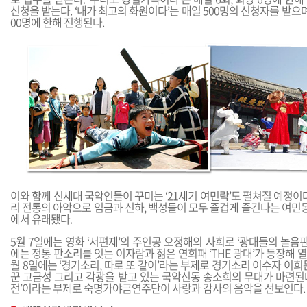
신청을 받는다. ‘내가 최고의 화원이다’는 매일 500명의 신청자를 받으며,
00명에 한해 진행된다.
이와 함께 신세대 국악인들이 꾸미는 ‘21세기 여민락’도 펼쳐질 예정이다.
리 전통의 아악으로 임금과 신하, 백성들이 모두 즐겁게 즐긴다는 여민
에서 유래됐다.
5월 7일에는 영화 ‘서편제’의 주인공 오정해의 사회로 ‘광대들의 놀음판
에는 정통 판소리를 잇는 이자람과 젊은 연희패 ‘THE 광대’가 등장해 열
월 8일에는 ‘경기소리, 따로 또 같이’라는 부제로 경기소리 이수자 이희
꾼 고금성 그리고 각광을 받고 있는 국악신동 송소희의 무대가 마련된다.
전’이라는 부제로 숙명가야금연주단이 사랑과 감사의 음악을 선보인다.