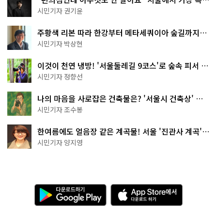
한 편의점의 정체
시민기자 권기윤
주황색 리본 따라 한강부터 메타세쿼이아 숲길까지…
서울둘레길 15코스
시민기자 박상현
이것이 천연 냉방! '서울둘레길 9코스'로 숲속 피서 떠
나볼까
시민기자 정향선
나의 마음을 사로잡은 건축물은? '서울시 건축상' 수
상작 공개!
시민기자 조수봉
한여름에도 얼음장 같은 계곡물! 서울 '진관사 계곡'이
천국이네~
시민기자 양지영
다
A
운
p
로
p
드
S