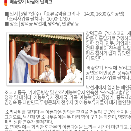
배꽃향기 바람에 날리고
■ 일시 | 5월 7일(수) 「풍류음악을 그리다」14:00, 16:00 (2회공연)
「소리사위를 펼치다」10:00~17:00
■ 장소 | 창덕궁 낙선재, 영화당, 연경당 등
창덕궁은 유네스코의 
만큼 아름답기로 유명하다
양한 정자, 연못, 기암괴
정원 문화의 진수를 느낄
평소 접하기 쉽지 않았던
이 모인다.
‘배꽃향기 바람에 날리고
공연은 메인공연 ‘풍류음
이지 ‘소리사위를 펼치다’
낙선재에서 열리는 메인공
조교 이동규, ‘가야금병창 및 산조’ 예능보유자 안숙선, ‘판소리(고법)’ 
정악 및 대취타’ 예능보유자 정재국, 가곡’ 예능보유자 김영기, ‘종묘제
김영숙 등 대한민국 무형문화재 전수자 및 예능보유자들이 대거 출연한
‘소리사위를 펼치다’는 아름다운 창덕궁 후원을 거닐며 곳곳에 배치된 
그램으로, 낙선재 옆 소나무길에는 두 마리 학이 꾸미는 학춤이, 영화
피리 생황 연주가 펼쳐진다.
또 연경당에는 화려한 화관무의 아름다움을 느끼는 시간이 마련되고, 