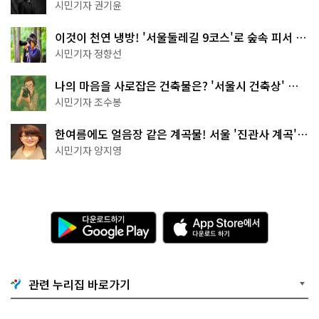
한 편의점의 정체
시민기자 권기윤
이것이 천연 냉방! '서울둘레길 9코스'로 숲속 피서 떠
나볼까
시민기자 정향선
나의 마음을 사로잡은 건축물은? '서울시 건축상' 수
상작 공개!
시민기자 조수봉
한여름에도 얼음장 같은 계곡물! 서울 '진관사 계곡'이
천국이네~
시민기자 양지영
다
A
운
p
로
p
드
S
하
t
기
o
관련 누리집 바로가기
G
r
o
e
o
에