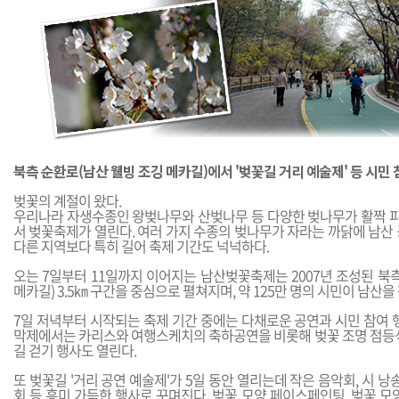
북측 순환로(남산 웰빙 조깅 메카길)에서 '벚꽃길 거리 예술제' 등 시민
벚꽃의 계절이 왔다.
우리나라 자생수종인 왕벚나무와 산벚나무 등 다양한 벚나무가 활짝 피
서 벚꽃축제가 열린다. 여러 가지 수종의 벚나무가 자라는 까닭에 남산
다른 지역보다 특히 길어 축제 기간도 넉넉하다.
오는 7일부터 11일까지 이어지는 남산벚꽃축제는 2007년 조성된 북
메카길) 3.5㎞ 구간을 중심으로 펼쳐지며, 약 125만 명의 시민이 남산을
7일 저녁부터 시작되는 축제 기간 중에는 다채로운 공연과 시민 참여 
막제에서는 카리스와 여행스케치의 축하공연을 비롯해 벚꽃 조명 점등식
길 걷기 행사도 열린다.
또 벚꽃길 '거리 공연 예술제'가 5일 동안 열리는데 작은 음악회, 시 낭
회 등 흥미 가득한 행사로 꾸며진다. 벚꽃 모양 페이스페인팅, 벚꽃 모