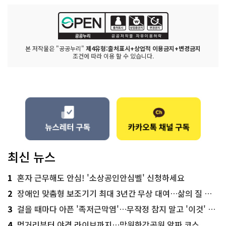
본 저작물은 "공공누리"
제4유형:출처표시+상업적 이용금지+변경금지
조건에 따라 이용 할 수 있습니다.
최신 뉴스
1
혼자 근무해도 안심! '소상공인안심벨' 신청하세요
2
장애인 맞춤형 보조기기 최대 3년간 무상 대여…삶의 질 높인다
3
걸을 때마다 아픈 '족저근막염'…무작정 참지 말고 '이것' 해보세요!
4
먹거리부터 야경 라이브까지…망원한강공원 알짜 코스