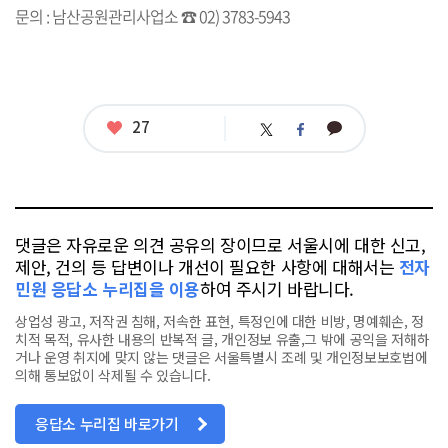
문의 : 남산공원관리사업소 ☎ 02) 3783-5943
좋
27
카
트
페
아
카
위
이
요
오
터
스
톡
북
댓글은 자유로운 의견 공유의 장이므로 서울시에 대한 신고,
제안, 건의 등 답변이나 개선이 필요한 사항에 대해서는
전자
민원 응답소 누리집을 이용
하여 주시기 바랍니다.
상업성 광고, 저작권 침해, 저속한 표현, 특정인에 대한 비방, 명예훼손, 정
치적 목적, 유사한 내용의 반복적 글, 개인정보 유출,그 밖에 공익을 저해하
거나 운영 취지에 맞지 않는 댓글은 서울특별시 조례 및 개인정보보호법에
의해 통보없이 삭제될 수 있습니다.
응답소 누리집 바로가기