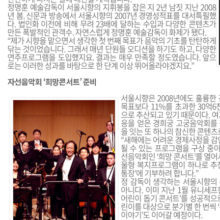
정명훈 예술감독이 서울시향의 지휘봉을 잡은 지 2년 남짓 지난 2008
년 봄. 신문과 방송에서 서울시향의 2007년 경영성적표를 대서특필했
다. 법인화 이전에 비해 무려 23배에 달하는 수입과 다양한 콘텐츠가
만든 폭발적인 관객수. 자연스럽게 정명훈 예술감독이 화제가 됐다.
“제가 시향을 맡으면서 생각한 첫 번째 목표가 음악의 기초를 탄탄하게
닦는 것이었습니다. 그래서 매년 단원들 오디션을 하기도 하고, 다양한
연주프로그램을 도입했지요. 결과는 매우 만족할 정도였습니다. 앞으
로는 이러한 성과를 바탕으로 한 단계 이상 뛰어올라야겠지요.”
자선음악회 ‘희망콘서트’ 준비
서울시향은 2008년에도 훌륭한
목표보다 11%를 초과한 30억
으로 추산되고 있기 때문이다. 
응을 얻은 경희궁 고궁음악회를
을 잇는 또 하나의 참신한 콘텐츠
“새해에는 어려운 경제사정을 감
될 수 있는 프로그램을 구상 중이
선음악회인 ‘희망 콘서트’를 열어
울형 복지프로그램이 하나로 추
통장’에 기부하려 합니다.”
정 감독이 생각하는 서울시향의
아니다. 이미 지난 1월 유니세
어린이 돕기 콘서트’를 성공적으
린이를 대상으로 분기별 한 번씩 
이야기’도 이어갈 예정이다.