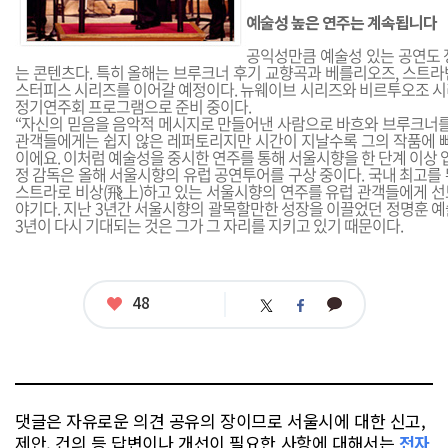
예술성 높은 연주는 계속됩니다
공익성만큼 예술성 있는 공연도 
는 콘텐츠다. 특히 올해는 브루크너 후기 교향곡과 베를리오즈, 스트라
스터피스 시리즈를 이어갈 예정이다. 뉴웨이브 시리즈와 비르투오조 시
정기연주회 프로그램으로 준비 중이다.
“자신의 믿음을 음악적 메시지로 만들어낸 사람으로 바흐와 브루크너를 
관객들에게는 쉽지 않은 레퍼토리지만 시간이 지날수록 그의 작품에 빠
이에요. 이처럼 예술성을 중시한 연주를 통해 서울시향을 한 단계 이상 
정 감독은 올해 서울시향의 유럽 공연투어를 구상 중이다. 국내 최고를
스트라로 비상(飛上)하고 있는 서울시향의 연주를 유럽 관객들에게 선
야기다. 지난 3년간 서울시향의 괄목할만한 성장을 이끌었던 정명훈 예
3년이 다시 기대되는 것은 그가 그 자리를 지키고 있기 때문이다.
좋
48
카
트
페
아
카
위
이
요
오
터
스
톡
북
댓글은 자유로운 의견 공유의 장이므로 서울시에 대한 신고,
제안, 건의 등 답변이나 개선이 필요한 사항에 대해서는
전자