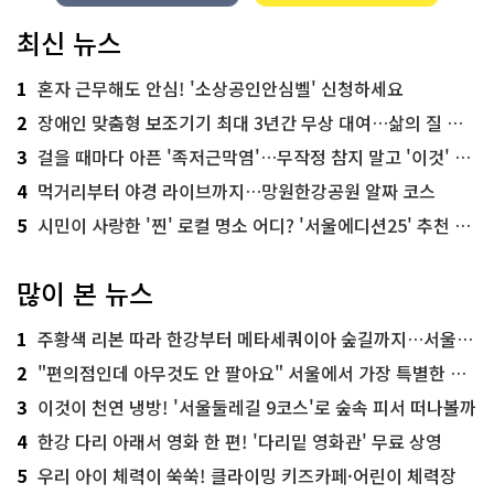
최신 뉴스
1
혼자 근무해도 안심! '소상공인안심벨' 신청하세요
2
장애인 맞춤형 보조기기 최대 3년간 무상 대여…삶의 질 높인다
3
걸을 때마다 아픈 '족저근막염'…무작정 참지 말고 '이것' 해보세요!
4
먹거리부터 야경 라이브까지…망원한강공원 알짜 코스
5
시민이 사랑한 '찐' 로컬 명소 어디? '서울에디션25' 추천 코스
많이 본 뉴스
1
주황색 리본 따라 한강부터 메타세쿼이아 숲길까지…서울둘레길 15코스
2
"편의점인데 아무것도 안 팔아요" 서울에서 가장 특별한 편의점의 정체
3
이것이 천연 냉방! '서울둘레길 9코스'로 숲속 피서 떠나볼까
4
한강 다리 아래서 영화 한 편! '다리밑 영화관' 무료 상영
5
우리 아이 체력이 쑥쑥! 클라이밍 키즈카페·어린이 체력장