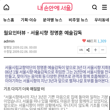
본
페
내
문
이
내
손
검
메
바
지
손
안
색
뉴
로
상
안
주
에
창
전
가
단
에
뉴스홈
기획·이슈
분야별 뉴스
비주얼 뉴스
우리동네
요
서
열
체
기
으
서
서
울
기
보
로
울
비
기
이
-
월요인터뷰 - 서울시향 정명훈 예술감독
스
동
서
바
울
좋
admin
48
조회
1,309
로
시
아
가
대
발행일
2009.02.06. 00:00
요
기
페
S
글
글
표
수정일
2009.02.06. 00:00
이
N
자
자
소
지
S
크
크
통
U
공
기
기
포
서울시립교향악단의 정명훈 예술감독이 앞으로 3년 더 서울시향 지휘봉을
R
유
크
작
털
06년 1월 서울시향 예술감독으로 취임한 그는 2년만에 서울시향을 
L
하
게
게
만들고, 찾아가는 음악회 등 다양한 콘텐츠로 관객과 함께 호흡해왔다
복
기
변
변
이야기하는 서울시향의 지난 3년과 앞으로 펼쳐나갈 포부를 들어본다.
사
경
경
하
하
기초 다지기 더욱 매질할 터
기
기
“서울시향에서의 지난 3년은 기쁜 마음으로 집에 돌아와 일하는 기분
이었습니다. 서울을 떠나 있을 때에도 마음은 항상 함께하고 있었지요.
앞으로는 서울시향이 어떤 상황에서도 무너지지 않도록 기초를 더욱
탄탄하게 다지는 일에 매진할 계획입니다.”