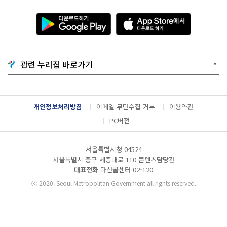
다
A
운
p
로
p
드
S
하
t
기
o
관련 누리집 바로가기
G
r
o
e
o
에
g
서
l
다
개인정보처리방침
이메일 무단수집 거부
이용약관
e
운
P
로
PC버전
l
드
a
하
y
기
서울특별시청 04524
서울특별시 중구 세종대로 110 콘텐츠담당관
대표전화
다산콜센터
02-120
ⓒ
2020. Seoul Metropolitan Government all rights reserved.