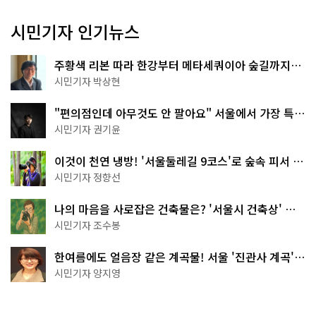
시민기자 인기뉴스
주황색 리본 따라 한강부터 메타세쿼이아 숲길까지…
서울둘레길 15코스
시민기자 박상현
"편의점인데 아무것도 안 팔아요" 서울에서 가장 특별
한 편의점의 정체
시민기자 권기윤
이것이 천연 냉방! '서울둘레길 9코스'로 숲속 피서 떠
나볼까
시민기자 정향선
나의 마음을 사로잡은 건축물은? '서울시 건축상' 수
상작 공개!
시민기자 조수봉
한여름에도 얼음장 같은 계곡물! 서울 '진관사 계곡'이
천국이네~
시민기자 양지영