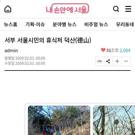
본
페
내
문
이
내
손
검
메
바
지
손
안
색
뉴
로
상
안
주
에
창
전
가
단
에
뉴스홈
기획·이슈
분야별 뉴스
비주얼 뉴스
우리동네
요
서
열
체
기
으
서
서
울
기
보
로
울
비
기
이
-
서부 서울시민의 휴식처 덕산(德山)
스
동
서
바
울
좋
admin
31
조회
2,064
로
시
아
가
대
발행일
2009.02.03. 00:00
요
기
페
S
글
글
표
수정일
2009.02.03. 00:00
이
N
자
자
소
지
S
크
크
통
U
공
기
기
포
R
유
크
작
털
L
하
게
게
복
기
변
변
사
경
경
하
하
기
기