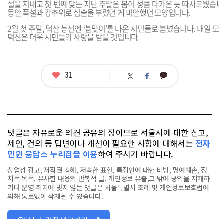
설을 지내고 첫 번째 맞는 지난 주말은 봄이 성큼 다가온 듯 따사로웠습
동안 폭설과 강추위로 심술을 부렸던 게 미안했던 모양입니다.
2월 첫 주말, 덕산 능선엔 ‘봄맞이’를 나온 시민들로 붐볐습니다. 내일
덕산은 더욱 시민들의 사랑을 받을 것입니다.
좋
31
카
트
페
아
카
위
이
요
오
터
스
톡
북
댓글은 자유로운 의견 공유의 장이므로 서울시에 대한 신고,
제안, 건의 등 답변이나 개선이 필요한 사항에 대해서는
전자
민원 응답소 누리집을 이용
하여 주시기 바랍니다.
상업성 광고, 저작권 침해, 저속한 표현, 특정인에 대한 비방, 명예훼손, 정
치적 목적, 유사한 내용의 반복적 글, 개인정보 유출,그 밖에 공익을 저해하
거나 운영 취지에 맞지 않는 댓글은 서울특별시 조례 및 개인정보보호법에
의해 통보없이 삭제될 수 있습니다.