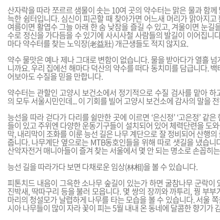
산자락을 따라 쪼르르 샘물이 솟는 10여 곳의 약수터는 맑은 물과 함께
늑한 쉼터입니다. 심신이 피곤할 때 찾아가면 어느새 머리가 맑아지고 
여름이면 활엽수 그늘 아래 한 숨 낮잠을 즐길 수 있고, 겨울이면 눈길을
수로 정신을 가다듬을 수 있기에 사시사철 사람들의 발길이 이어집니다.
마다 약수터를 찾는 노익장(老益壯) 개근생들도 적지 않지요.
약수 물맛은 예나 제나 그대로 변함이 없습니다. 물을 받아다가 열흘 넘
니까요. 우리 집에선 해마다 덕산의 약수를 떠다 동치미를 담급니다. 백
어보아도 수질을 믿을 만합니다.
약수터는 관할인 고양시 보건소에서 정기적으로 수질 검사를 맡아 하고
의 모두 서울시민인데... 이 기회를 빌어 고양시 보건소에 감사의 말을 
능선을 따라 걷다가 다리를 쉴만한 곳에 이르면 ‘은신정’ ‘고은정’ 같은
들이 있고 주위엔 다양한 운동기구들이 설치되어 있어 체력단련을 도와
막, 내리막이 조화를 이룬 능선 길은 나무 계단으로 잘 정비되어 산행의
줍니다. 나무계단 옆으로는 MTB동호인들을 위해 따로 샛길을 냈습니다
산악자전거 매니아들이 즐겨 찾는 서울에서 몇 안 되는 명소로 손꼽히는
능선 길을 따라가다 보면 다채로운 임상(林相)을 볼 수 있습니다.
피톤치드 내음이 그윽한 소나무 숲길이 있는가 하면 굴참나무 군락이 있
진박새, 딱따구리 등을 불러 모읍니다. 몇 쌍의 장끼와 까투리, 꿩 부부
마리의 청설모가 날렵하게 나무를 타는 모습을 볼 수 있습니다. 서울 
시아 나무들이 많이 자라 꽃이 피는 5월 내내 온 동네에 달콤한 향기가 