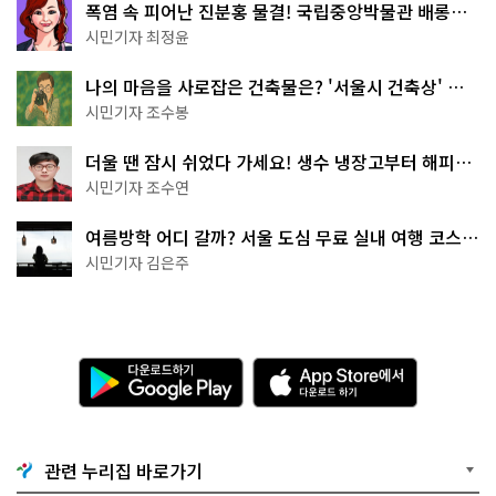
폭염 속 피어난 진분홍 물결! 국립중앙박물관 배롱나
무 명소
시민기자 최정윤
나의 마음을 사로잡은 건축물은? '서울시 건축상' 수
상작 공개!
시민기자 조수봉
더울 땐 잠시 쉬었다 가세요! 생수 냉장고부터 해피소
·무더위쉼터까지
시민기자 조수연
여름방학 어디 갈까? 서울 도심 무료 실내 여행 코스
추천
시민기자 김은주
다
A
운
p
로
p
드
S
하
t
기
o
관련 누리집 바로가기
G
r