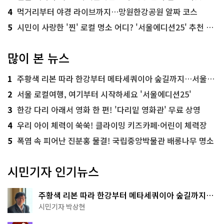
4
먹거리부터 야경 라이브까지…망원한강공원 알짜 코스
5
시민이 사랑한 '찐' 로컬 명소 어디? '서울에디션25' 추천 코스
많이 본 뉴스
1
주황색 리본 따라 한강부터 메타세쿼이아 숲길까지…서울둘레길 15코스
2
서울 로컬여행, 여기부터 시작하세요 '서울에디션25'
3
한강 다리 아래서 영화 한 편! '다리밑 영화관' 무료 상영
4
우리 아이 체력이 쑥쑥! 클라이밍 키즈카페·어린이 체력장
5
폭염 속 피어난 진분홍 물결! 국립중앙박물관 배롱나무 명소
시민기자 인기뉴스
주황색 리본 따라 한강부터 메타세쿼이아 숲길까지…
서울둘레길 15코스
시민기자 박상현