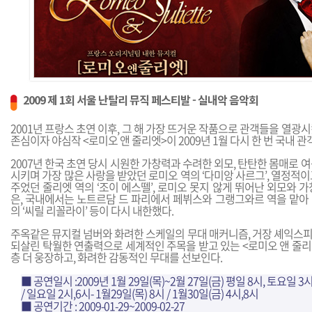
2009 제 1회 서울 난탈리 뮤직 페스티발 - 실내악 음악회
2001년 프랑스 초연 이후, 그 해 가장 뜨거운 작품으로 관객들을 열광
존심이자 야심작 <로미오 앤 줄리엣>이 2009년 1월 다시 한 번 국내 
2007년 한국 초연 당시 시원한 가창력과 수려한 외모, 탄탄한 몸매로 
시키며 가장 많은 사랑을 받았던 로미오 역의 ‘다미앙 사르그’, 열정적
주었던 줄리엣 역의 ‘조이 에스뗄’, 로미오 못지 않게 뛰어난 외모와 
은, 국내에서는 노트르담 드 파리에서 페뷔스와 그랭그와르 역을 맡아
의 ‘씨릴 리꼴라이’ 등이 다시 내한했다.
주옥같은 뮤지컬 넘버와 화려한 스케일의 무대 매커니즘, 거장 셰익스
되살린 탁월한 연출력으로 세계적인 주목을 받고 있는 <로미오 앤 줄리엣
층 더 웅장하고, 화려한 감동적인 무대를 선보인다.
■ 공연일시 :2009년 1월 29일(목)~2월 27일(금) 평일 8시, 토요일 3
/ 일요일 2시,6시- 1월29일(목) 8시 / 1월30일(금) 4시,8시
■ 공연기간 : 2009-01-29~2009-02-27