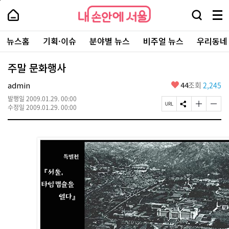
본
페
내
문
이
내
손
검
메
바
지
손
안
색
뉴
로
상
안
주
에
창
전
가
단
에
뉴스홈
기획·이슈
분야별 뉴스
비주얼 뉴스
우리동네
요
서
열
체
기
으
서
서
울
기
보
로
울
비
기
이
-
주말 문화행사
스
동
서
바
울
좋
admin
44
조회
2,245
로
시
아
가
대
발행일
2009.01.29. 00:00
요
기
페
S
글
글
표
수정일
2009.01.29. 00:00
이
N
자
자
소
지
S
크
크
통
U
공
기
기
포
R
유
크
작
털
L
하
게
게
복
기
변
변
사
경
경
하
하
기
기