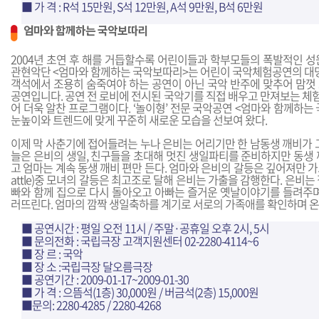
■ 가 격 : R석 15만원, S석 12만원, A석 9만원, B석 6만원
엄마와 함께하는 국악보따리
2004년 초연 후 해를 거듭할수록 어린이들과 학부모들의 폭발적인 성
관현악단 <엄마와 함께하는 국악보따리>는 어린이 국악체험공연의 대
객석에서 조용히 숨죽여야 하는 공연이 아닌 국악 반주에 맞추어 맘껏
공연입니다. 공연 전 로비에 전시된 국악기를 직접 배우고 만져보는 
어 더욱 알찬 프로그램이다. ‘놀이형’ 전문 국악공연 <엄마와 함께하
눈높이와 트렌드에 맞게 꾸준히 새로운 모습을 선보여 왔다.
이제 막 사춘기에 접어들려는 누나 은비는 어리기만 한 남동생 깨비가 
늘은 은비의 생일, 친구들을 초대해 멋진 생일파티를 준비하지만 동생 
고 엄마는 계속 동생 깨비 편만 든다. 엄마와 은비의 갈등은 깊어져만 가
attle)중 모녀의 갈등은 최고조로 달해 은비는 가출을 감행한다. 은비는
빠와 함께 집으로 다시 돌아오고 아빠는 즐거운 옛날이야기를 들려주며
러뜨린다. 엄마의 깜짝 생일축하를 계기로 서로의 가족애를 확인하며 온
■ 공연시간 : 평일 오전 11시 / 주말·공휴일 오후 2시, 5시
■ 문의전화 : 국립극장 고객지원센터 02-2280-4114~6
■ 장 르 : 국악
■ 장 소 :국립극장 달오름극장
■ 공연기간 : 2009-01-17~2009-01-30
■ 가 격 : 으뜸석(1층) 30,000원 / 버금석(2층) 15,000원
■문의: 2280-4285 / 2280-4268