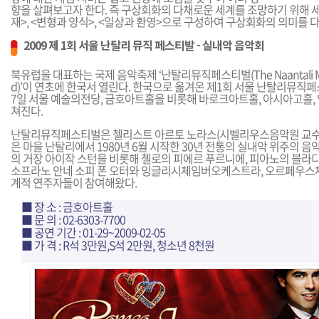
향을 살펴보고자 한다. 즉 구상회화의 다채로운 세계를 조망하기 위해 세
재>, <변형과 양식>, <일상과 환영>으로 구성하여 구상회화의 의미를 
2009 제 1회 서울 난탈리 뮤직 페스티발 - 실내악 음악회
북유럽을 대표하는 국제 음악축제 ‘난탈리뮤직페스티벌(The Naantali Music F
d)’이 연초에 한국서 열린다. 한국으로 옮겨온 제1회 서울 난탈리뮤직페
7일 서울 예술의전당, 금호아트홀을 비롯해 바로크아트홀, 아시아고홀,
쳐진다.
난탈리뮤직페스티벌은 첼리스트 아르토 노라스(시벨리우스음악원 교수)
은 마을 난탈리에서 1980년 6월 시작한 30년 전통의 실내악 위주의 
의 거장 아이작 스턴을 비롯해 첼로의 피에르 푸르니에, 피아노의 블라
소프라노 안네 소피 폰 오터와 잉글리시체임버오케스트라, 오르페우스
계적 연주자들이 참여해왔다.
■ 장 소 : 금호아트홀
■ 문 의 : 02-6303-7700
■ 공연 기간 : 01-29~2009-02-05
■ 가 격 : R석 3만원,S석 2만원, 청소년 8천원