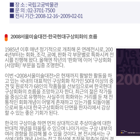
■ 장 소 : 국립고궁박물관
■ 문 의 : 02-3701-7500
■ 전시 기간: 2008-12-16~2009-02-01
2008서울미술대전-한국현대구상회화의 흐름
1985년 이후 매년 정기적으로 개최해 온 연례전시로, 200
4년부터는 회화, 조각, 공예, 판화 각 부문별로 특화시켜 전
시를 진행해 왔다. 올해엔 작년의 ‘판화’에 이어 ‘구상회화
(서양화)’ 부문을 집중 조명한다.
이번 <2008서울미술대전>은 현재까지 활발한 활동을 하
고 있는 국내의 대표적인 구상회화 작가인 50대 이상의 중
견 및 원로작가 68인의 작품들을 선보임으로써 한국현대
구상회화의 흐름을 조망하고자 한다. 최근의 젊은 작가들
을 중심으로 유행하는 사실주의 회화와는 거리를 둔 채 전
통적인 회화개념이 어떻게 존재하고 있는가를 되돌아봄
으로써 동시대 한국구상회화의 단면을 한자리에서 감상
할 수 있는 좋은 기회가 된다.
한국의 구상미술 하면 먼저 상대적으로 추상미술에 대한
반대적 개념을 떠올릴 수 있으며 나아가서는 구상 내부의
여러 경향을 점검해 볼 수 있을 것이다. 본 전시에서는 구
상에 대한 개념 시비는 접고 현상에 초점을 맞추어 여러 경