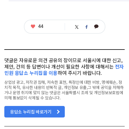
좋
44
카
트
페
아
카
위
이
요
오
터
스
톡
북
댓글은 자유로운 의견 공유의 장이므로 서울시에 대한 신고,
제안, 건의 등 답변이나 개선이 필요한 사항에 대해서는
전자
민원 응답소 누리집을 이용
하여 주시기 바랍니다.
상업성 광고, 저작권 침해, 저속한 표현, 특정인에 대한 비방, 명예훼손, 정
치적 목적, 유사한 내용의 반복적 글, 개인정보 유출,그 밖에 공익을 저해하
거나 운영 취지에 맞지 않는 댓글은 서울특별시 조례 및 개인정보보호법에
의해 통보없이 삭제될 수 있습니다.
응답소 누리집 바로가기