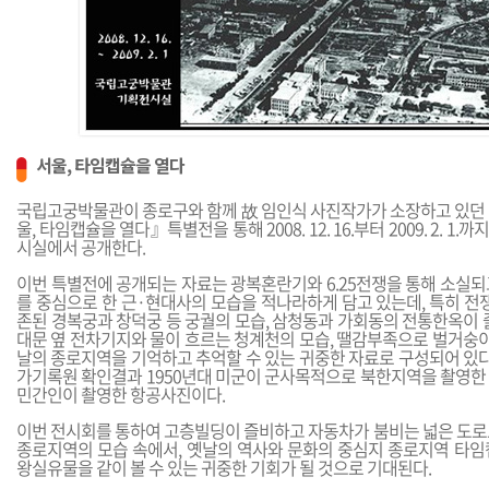
서울, 타임캡슐을 열다
국립고궁박물관이 종로구와 함께 故 임인식 사진작가가 소장하고 있던
울, 타임캡슐을 열다』특별전을 통해 2008. 12. 16.부터 2009. 2. 
시실에서 공개한다.
이번 특별전에 공개되는 자료는 광복혼란기와 6.25전쟁을 통해 소실되
를 중심으로 한 근·현대사의 모습을 적나라하게 담고 있는데, 특히 전
존된 경복궁과 창덕궁 등 궁궐의 모습, 삼청동과 가회동의 전통한옥이 
대문 옆 전차기지와 물이 흐르는 청계천의 모습, 땔감부족으로 벌거숭이
날의 종로지역을 기억하고 추억할 수 있는 귀중한 자료로 구성되어 있다
가기록원 확인결과 1950년대 미군이 군사목적으로 북한지역을 촬영한
민간인이 촬영한 항공사진이다.
이번 전시회를 통하여 고층빌딩이 즐비하고 자동차가 붐비는 넓은 도로
종로지역의 모습 속에서, 옛날의 역사와 문화의 중심지 종로지역 타임
왕실유물을 같이 볼 수 있는 귀중한 기회가 될 것으로 기대된다.