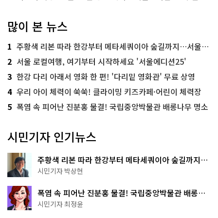
많이 본 뉴스
1
주황색 리본 따라 한강부터 메타세쿼이아 숲길까지…서울둘레길 15코스
2
서울 로컬여행, 여기부터 시작하세요 '서울에디션25'
3
한강 다리 아래서 영화 한 편! '다리밑 영화관' 무료 상영
4
우리 아이 체력이 쑥쑥! 클라이밍 키즈카페·어린이 체력장
5
폭염 속 피어난 진분홍 물결! 국립중앙박물관 배롱나무 명소
시민기자 인기뉴스
주황색 리본 따라 한강부터 메타세쿼이아 숲길까지…
서울둘레길 15코스
시민기자 박상현
폭염 속 피어난 진분홍 물결! 국립중앙박물관 배롱나
무 명소
시민기자 최정윤