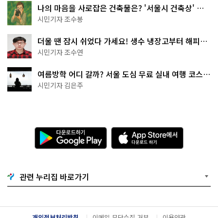
나의 마음을 사로잡은 건축물은? '서울시 건축상' 수
상작 공개!
시민기자 조수봉
더울 땐 잠시 쉬었다 가세요! 생수 냉장고부터 해피소
·무더위쉼터까지
시민기자 조수연
여름방학 어디 갈까? 서울 도심 무료 실내 여행 코스
추천
시민기자 김은주
다
A
운
p
로
p
드
S
하
t
기
o
관련 누리집 바로가기
G
r
o
e
o
에
g
서
l
다
개인정보처리방침
이메일 무단수집 거부
이용약관