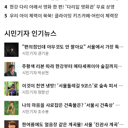
4
한강 다리 아래서 영화 한 편! '다리밑 영화관' 무료 상영
5
우리 아이 체력이 쑥쑥! 클라이밍 키즈카페·어린이 체력장
시민기자 인기뉴스
"편의점인데 아무것도 안 팔아요" 서울에서 가장 특별
한 편의점의 정체
시민기자 권기윤
주황색 리본 따라 한강부터 메타세쿼이아 숲길까지…
서울둘레길 15코스
시민기자 박상현
이것이 천연 냉방! '서울둘레길 9코스'로 숲속 피서 떠
나볼까
시민기자 정향선
나의 마음을 사로잡은 건축물은? '서울시 건축상' 수
상작 공개!
시민기자 조수봉
한여름에도 얼음장 같은 계곡물! 서울 '진관사 계곡'이