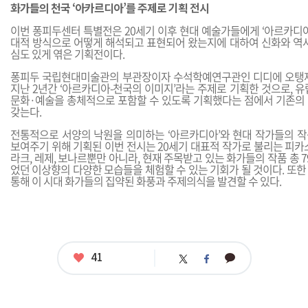
화가들의 천국 ‘아카르디아’를 주제로 기획 전시
이번 퐁피두센터 특별전은 20세기 이후 현대 예술가들에게 ‘아르카디아
대적 방식으로 어떻게 해석되고 표현되어 왔는지에 대하여 신화와 역사
심도 있게 엮은 기획전이다.
퐁피두 국립현대미술관의 부관장이자 수석학예연구관인 디디에 오탱제
지난 2년간 ‘아르카디아-천국의 이미지’라는 주제로 기획한 것으로, 
문화·예술을 총체적으로 포함할 수 있도록 기획했다는 점에서 기존의
갖는다.
전통적으로 서양의 낙원을 의미하는 ‘아르카디아’와 현대 작가들의 
보여주기 위해 기획된 이번 전시는 20세기 대표적 작가로 불리는 피카소, 
라크, 레제, 보나르뿐만 아니라, 현재 주목받고 있는 화가들의 작품 총 7
었던 이상향의 다양한 모습들을 체험할 수 있는 기회가 될 것이다. 또
통해 이 시대 화가들의 집약된 화풍과 주제의식을 발견할 수 있다.
좋
41
카
트
페
아
카
위
이
요
오
터
스
톡
북