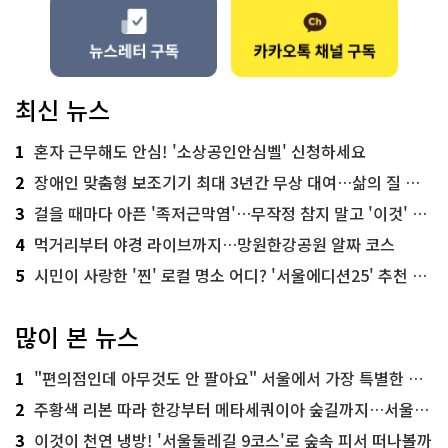
최신 뉴스
1
혼자 근무해도 안심! '소상공인안심벨' 신청하세요
2
장애인 맞춤형 보조기기 최대 3년간 무상 대여…삶의 질 높인다
3
걸을 때마다 아픈 '족저근막염'…무작정 참지 말고 '이것' 해보세요!
4
먹거리부터 야경 라이브까지…망원한강공원 알짜 코스
5
시민이 사랑한 '찐' 로컬 명소 어디? '서울에디션25' 추천 코스
많이 본 뉴스
1
"편의점인데 아무것도 안 팔아요" 서울에서 가장 특별한 편의점의 정체
2
주황색 리본 따라 한강부터 메타세쿼이아 숲길까지…서울둘레길 15코스
3
이것이 천연 냉방! '서울둘레길 9코스'로 숲속 피서 떠나볼까