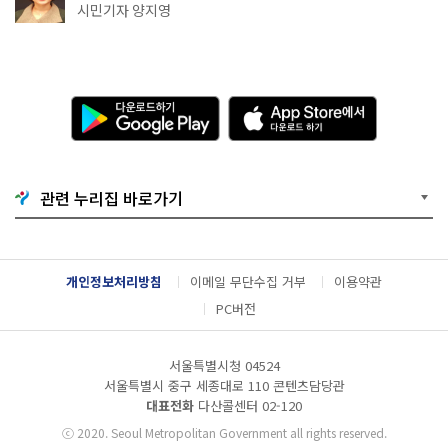
천국이네~
시민기자 양지영
다
A
운
p
로
p
드
S
하
t
기
o
관련 누리집 바로가기
G
r
o
e
o
에
g
서
l
다
개인정보처리방침
이메일 무단수집 거부
이용약관
e
운
P
로
PC버전
l
드
a
하
y
기
서울특별시청 04524
서울특별시 중구 세종대로 110 콘텐츠담당관
대표전화
다산콜센터
02-120
ⓒ
2020. Seoul Metropolitan Government all rights reserved.