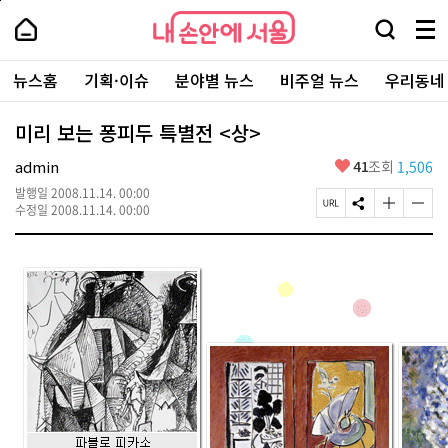
본
페
내
문
이
내
손
검
메
바
지
손
안
색
뉴
로
상
안
주
에
창
전
가
단
에
뉴스홈
기획·이슈
분야별 뉴스
비주얼 뉴스
우리동네
요
서
열
체
기
으
서
서
울
기
보
로
울
비
기
이
-
미리 보는 퐁피두 특별전 <상>
스
동
서
바
울
좋
admin
41
조회
1,506
로
시
아
가
대
발행일
2008.11.14. 00:00
요
기
페
S
글
글
표
수정일
2008.11.14. 00:00
이
N
자
자
소
지
S
크
크
통
U
공
기
기
포
R
유
크
작
털
L
하
게
게
복
기
변
변
사
경
경
하
하
기
기