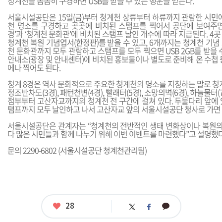
청계천을 꼼꼼히 구경하면 USB를 받을 수 있는 행운을 얻는다.
서울시설공단은 15일(금)부터 청계천 상류부터 하류까지 관람한 시민에
천 명소를 구경하고 곳곳에 비치된 스탬프를 찍어서 공단에 보여주면 
경’과 ‘청계천 문화관’에 비치된 스탬프 날인 개수에 따라 지급된다. 4
청계천 복원 기념엽서(한정판)를 받을 수 있고, 6개까지는 청계천 기념 
천 문화관까지 모두 관람하고 스탬프를 모두 찍으면 USB 2GB를 받을 
안내소(광장 및 안내센터)에 비치된 홍보물이나 별도로 준비해 온 수첩 
에나 찍어도 된다.
청계 8경은 역사 문화적으로 주요한 청계천의 명소를 지칭하는 말로 청계광장
정조반차도(3경), 패턴천변(4경), 빨래터(5경), 소망의벽(6경), 하늘물터(7
점부부터 고산자교까지의 청계천 전 구간에 걸쳐 있다. 두물다리 앞에 
탬프까지 모두 날인하고 나서 고산자교 앞의 서울시설공단 청사로 가면 
서울시설공단은 관계자는 “청계천의 전반적인 생태 변화상이나 복원의
다 많은 시민들과 함께 나누기 위해 이번 이벤트를 마련했다”고 설명했다
문의 2290-6802 (서울시설공단 청계천관리팀)
좋
28
카
트
페
아
카
위
이
요