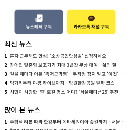
최신 뉴스
1
혼자 근무해도 안심! '소상공인안심벨' 신청하세요
2
장애인 맞춤형 보조기기 최대 3년간 무상 대여…삶의 질 높인다
3
걸을 때마다 아픈 '족저근막염'…무작정 참지 말고 '이것' 해보세요!
4
먹거리부터 야경 라이브까지…망원한강공원 알짜 코스
5
시민이 사랑한 '찐' 로컬 명소 어디? '서울에디션25' 추천 코스
많이 본 뉴스
1
주황색 리본 따라 한강부터 메타세쿼이아 숲길까지…서울둘레길 15코스