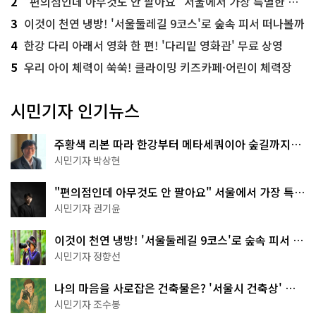
2
"편의점인데 아무것도 안 팔아요" 서울에서 가장 특별한 편의점의 정체
3
이것이 천연 냉방! '서울둘레길 9코스'로 숲속 피서 떠나볼까
4
한강 다리 아래서 영화 한 편! '다리밑 영화관' 무료 상영
5
우리 아이 체력이 쑥쑥! 클라이밍 키즈카페·어린이 체력장
시민기자 인기뉴스
주황색 리본 따라 한강부터 메타세쿼이아 숲길까지…
서울둘레길 15코스
시민기자 박상현
"편의점인데 아무것도 안 팔아요" 서울에서 가장 특별
한 편의점의 정체
시민기자 권기윤
이것이 천연 냉방! '서울둘레길 9코스'로 숲속 피서 떠
나볼까
시민기자 정향선
나의 마음을 사로잡은 건축물은? '서울시 건축상' 수
상작 공개!
시민기자 조수봉