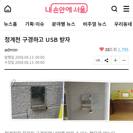
본
페
내
문
이
내
손
검
메
바
지
손
안
색
뉴
로
상
안
주
에
창
전
가
단
에
뉴스홈
기획·이슈
분야별 뉴스
비주얼 뉴스
우리동네
요
서
열
체
기
으
서
서
울
기
보
로
울
비
기
이
-
청계천 구경하고 USB 받자
스
동
서
바
울
좋
admin
28
조회
1,795
로
시
아
가
대
발행일
2008.08.13. 00:00
요
기
페
S
글
글
표
수정일
2008.08.13. 00:00
이
N
자
자
소
지
S
크
크
통
U
공
기
기
포
R
유
크
작
털
L
하
게
게
복
기
변
변
사
경
경
하
하
기
기