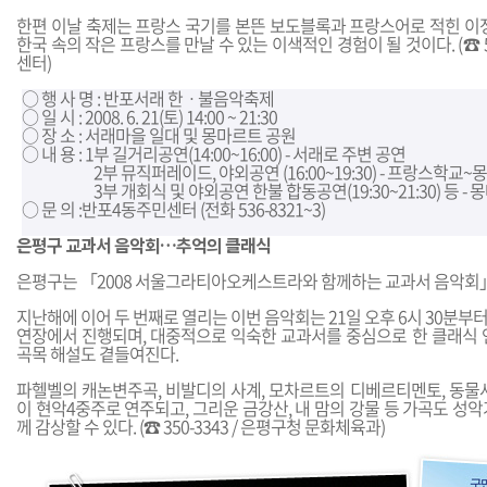
한편 이날 축제는 프랑스 국기를 본뜬 보도블록과 프랑스어로 적힌 이정
한국 속의 작은 프랑스를 만날 수 있는 이색적인 경험이 될 것이다. (☎ 53
센터)
○ 행 사 명 : 반포서래 한ㆍ불음악축제
○ 일 시 : 2008. 6. 21(토) 14:00 ~ 21:30
○ 장 소 : 서래마을 일대 및 몽마르트 공원
○ 내 용 : 1부 길거리공연(14:00~16:00) - 서래로 주변 공연
2부 뮤직퍼레이드, 야외공연 (16:00~19:30) - 프랑스학
3부 개회식 및 야외공연 한불 합동공연(19:30~21:30) 등 -
○ 문 의 :반포4동주민센터 (전화 536-8321~3)
은평구 교과서 음악회…추억의 클래식
은평구는 「2008 서울그라티아오케스트라와 함께하는 교과서 음악회
지난해에 이어 두 번째로 열리는 이번 음악회는 21일 오후 6시 30분
연장에서 진행되며, 대중적으로 익숙한 교과서를 중심으로 한 클래식 
곡목 해설도 곁들여진다.
파헬벨의 캐논변주곡, 비발디의 사계, 모차르트의 디베르티멘토, 동물사
이 현악4중주로 연주되고, 그리운 금강산, 내 맘의 강물 등 가곡도 성
께 감상할 수 있다. (☎ 350-3343 / 은평구청 문화체육과)