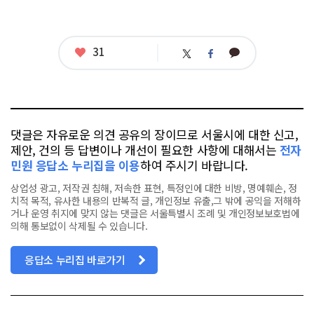
좋
31
카
트
페
아
카
위
이
요
오
터
스
톡
북
댓글은 자유로운 의견 공유의 장이므로 서울시에 대한 신고,
제안, 건의 등 답변이나 개선이 필요한 사항에 대해서는
전자
민원 응답소 누리집을 이용
하여 주시기 바랍니다.
상업성 광고, 저작권 침해, 저속한 표현, 특정인에 대한 비방, 명예훼손, 정
치적 목적, 유사한 내용의 반복적 글, 개인정보 유출,그 밖에 공익을 저해하
거나 운영 취지에 맞지 않는 댓글은 서울특별시 조례 및 개인정보보호법에
의해 통보없이 삭제될 수 있습니다.
응답소 누리집 바로가기