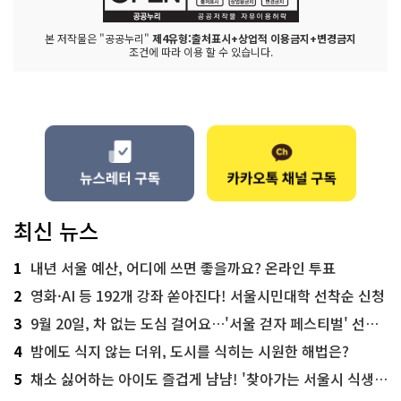
본 저작물은 "공공누리"
제4유형:출처표시+상업적 이용금지+변경금지
조건에 따라 이용 할 수 있습니다.
최신 뉴스
1
내년 서울 예산, 어디에 쓰면 좋을까요? 온라인 투표
2
영화·AI 등 192개 강좌 쏟아진다! 서울시민대학 선착순 신청
3
9월 20일, 차 없는 도심 걸어요…'서울 걷자 페스티벌' 선착순 5천명
4
밤에도 식지 않는 더위, 도시를 식히는 시원한 해법은?
5
채소 싫어하는 아이도 즐겁게 냠냠! '찾아가는 서울시 식생활 교육' 현장