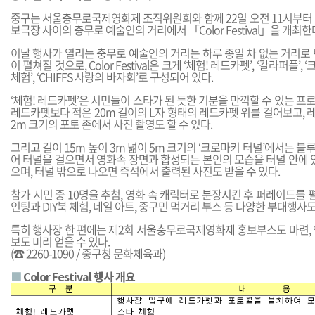
중구는 서울충무로국제영화제 조직위원회와 함께 22일 오전 11시부터 
보극장 사이의 충무로 예술인의 거리에서 「Color Festival」을 개최한
이날 행사가 열리는 충무로 예술인의 거리는 하루 종일 차 없는 거리로
이 펼쳐질 것으로, Color Festival은 크게 ‘체험! 레드카펫’, ‘칼라퍼플’, 
체험’, ‘CHIFFS 사랑의 바자회’로 구성되어 있다.
‘체험! 레드카펫’은 시민들이 스타가 된 듯한 기분을 만끽할 수 있는 
레드카펫보다 적은 20m 길이의 L자 형태의 레드카펫 위를 걸어보고, 
2m 크기의 포토 존에서 사진 촬영도 할 수 있다.
그리고 길이 15m 높이 3m 넒이 5m 크기의 ‘크로마키 터널’에서는 
어 터널을 걸으면서 영화속 장면과 합성되는 본인의 모습을 터널 안에 있
으며, 터널 밖으로 나오면 즉석에서 출력된 사진도 받을 수 있다.
참가 시민 중 10명을 추첨, 영화 속 캐릭터로 분장시킨 후 퍼레이드를 펼
인팅과 DIY북 체험, 네일 아트, 중구민 먹거리 부스 등 다양한 부대행사도
특히 행사장 한 편에는 제2회 서울충무로국제영화제 홍보부스도 마련, 
보도 미리 얻을 수 있다.
(☎ 2260-1090 / 중구청 문화체육과)
■
Color Festival 행사 개요