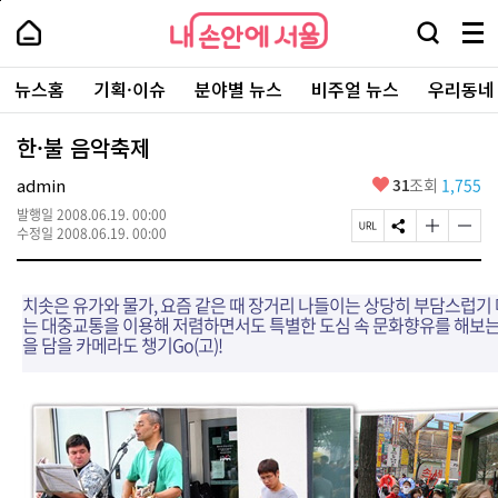
본
페
내
문
이
내
손
검
메
바
지
손
안
색
뉴
로
상
안
주
에
창
전
가
단
에
뉴스홈
기획·이슈
분야별 뉴스
비주얼 뉴스
우리동네
요
서
열
체
기
으
서
서
울
기
보
로
울
비
기
이
-
한·불 음악축제
스
동
서
바
울
좋
admin
31
조회
1,755
로
시
아
가
대
발행일
2008.06.19. 00:00
요
기
페
S
글
글
표
수정일
2008.06.19. 00:00
이
N
자
자
소
지
S
크
크
통
U
공
기
기
포
치솟은 유가와 물가, 요즘 같은 때 장거리 나들이는 상당히 부담스럽기
R
유
크
작
털
는 대중교통을 이용해 저렴하면서도 특별한 도심 속 문화향유를 해보는 
L
하
게
게
을 담을 카메라도 챙기Go(고)!
복
기
변
변
사
경
경
하
하
기
기