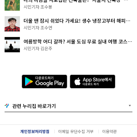
상작 공개!
시민기자 조수봉
더울 땐 잠시 쉬었다 가세요! 생수 냉장고부터 해피소
·무더위쉼터까지
시민기자 조수연
여름방학 어디 갈까? 서울 도심 무료 실내 여행 코스
추천
시민기자 김은주
다
A
운
p
로
p
드
S
하
t
기
o
관련 누리집 바로가기
G
r
o
e
o
에
g
서
l
다
개인정보처리방침
이메일 무단수집 거부
이용약관
e
운