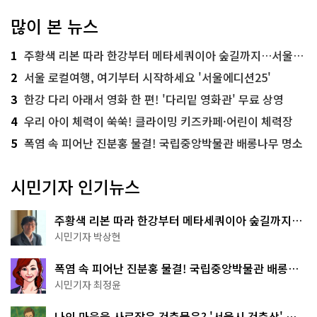
많이 본 뉴스
1
주황색 리본 따라 한강부터 메타세쿼이아 숲길까지…서울둘레길 15코스
2
서울 로컬여행, 여기부터 시작하세요 '서울에디션25'
3
한강 다리 아래서 영화 한 편! '다리밑 영화관' 무료 상영
4
우리 아이 체력이 쑥쑥! 클라이밍 키즈카페·어린이 체력장
5
폭염 속 피어난 진분홍 물결! 국립중앙박물관 배롱나무 명소
시민기자 인기뉴스
주황색 리본 따라 한강부터 메타세쿼이아 숲길까지…
서울둘레길 15코스
시민기자 박상현
폭염 속 피어난 진분홍 물결! 국립중앙박물관 배롱나
무 명소
시민기자 최정윤
나의 마음을 사로잡은 건축물은? '서울시 건축상' 수