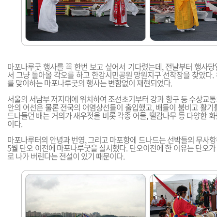
마포나루굿 행사를 꼭 한번 보고 싶어서 기다렸는데, 전날부터 행사당
서 그냥 돌아올 각오를 하고 한강시민공원 망원지구 선착장을 찾았다. 
를 맞이하는 마포나루굿의 행사는 변함없이 재현되었다.
서울의 서남부 저지대에 위치하여 조선초기부터 강과 항구 등 수상교통
안의 어선은 물론 전국의 어염상선들이 출입했고, 배들이 붐비고 활기를
드나들던 배는 거의가 새우젓을 비롯 각종 어물, 땔감나무 등 다양한 
이다.
마포나루터의 안녕과 번영, 그리고 마포항에 드나드는 선박들의 무사항
5월 단오 이전에 마포나루굿을 실시했다. 단오이전에 한 이유는 단오가
로 나가 버린다는 전설이 있기 때문이다.