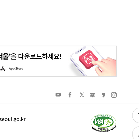
평생학습포털
청년포털
대기환경정보
에코마일리지
A
p
p
S
t
o
유
페
트
네
카
인
r
튜
이
위
이
카
스
e
브
스
터
버
오
타
북
블
스
그
로
토
램
그
리
eoul.go.kr