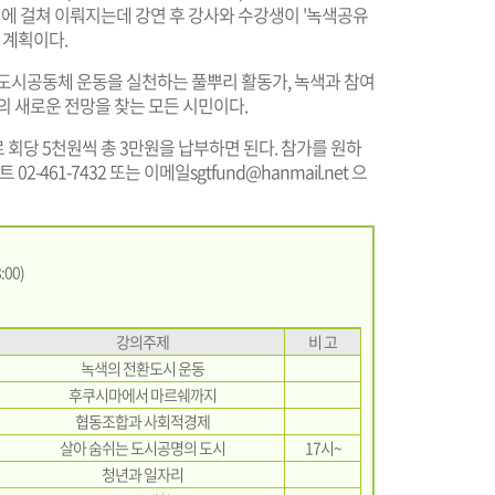
등 6번에 걸쳐 이뤄지는데 강연 후 강사와 수강생이 '녹색공유
 계획이다.
 도시공동체 운동을 실천하는 풀뿌리 활동가, 녹색과 참여
의 새로운 전망을 찾는 모든 시민이다.
회당 5천원씩 총 3만원을 납부하면 된다. 참가를 원하
02-461-7432 또는 이메일
sgtfund@hanmail.net
으
:00)
강의주제
비 고
녹색의 전환도시 운동
후쿠시마에서 마르쉐까지
협동조합과 사회적경제
살아 숨쉬는 도시공명의 도시
17시~
청년과 일자리