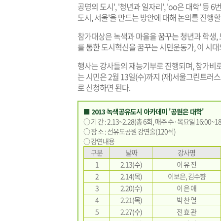
공명의 도시', '청년과 일자리', 'oo은 대학' 
도시, 서울'을 만드는 방안에 대해 논의를 진행할
참가대상은 녹색과 마을을 꿈꾸는 청년과 학생,
를 통한 도시혁신을 꿈꾸는 시민운동가, 이 시대
행사는 강사들의 재능기부로 진행되며, 참가비로 
는 시민은 2월 13일(수)까지 (재)서울그린트러스트 
로 신청하면 된다.
■ 2013 녹색공유도시 아카데미 '공원은 대학'
○ 기 간 : 2.13~2.28(총 6회, 매주 수·목요일 16:00~18
○ 장 소 : 선유도공원 강연홀(120석)
○ 강연내용
구분
날짜
강사명
1
2.13(수)
이 유 진
2
2.14(목)
이보은, 김수향
3
2.20(수)
이 은 애
4
2.21(목)
박 찬 열
5
2.27(수)
전 효 관