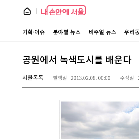
본
페
문
이
뉴
바
지
스
로
상
룸
가
단
뉴
기
으
스
로
기획·이슈
분야별 뉴스
비주얼 뉴스
우리동
주
이
요
동
서
비
스
공원에서 녹색도시를 배운다
바
로
가
기
서울톡톡
발행일
2013.02.08. 00:00
수정일