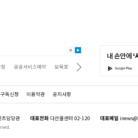
내
손
안
에
'서
광장
공공서비스예약
보육포털
일자리포털
문화포털
G
울'을
o
다
o
운
g
로
l
드
e
 구독신청
이용약관
공지사항
하
P
세
l
요!
a
y
콘텐츠담당관
대표전화
다산콜센터 02-120
대표메일
inews@s
rved.