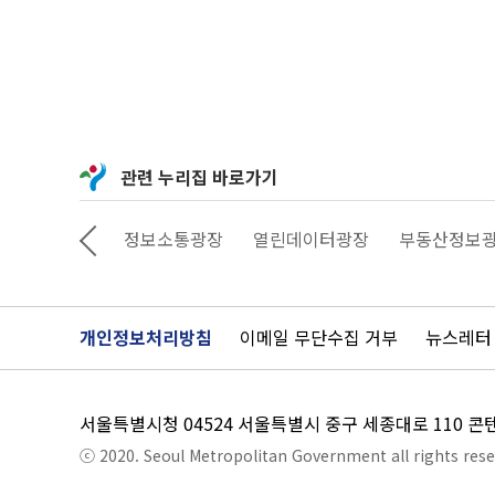
관련 누리집 바로가기
상상대로 서울
정보소통광장
열린데이터광장
부동산정보
개인정보처리방침
이메일 무단수집 거부
뉴스레터
서울특별시청 04524 서울특별시 중구 세종대로 110 
ⓒ 2020. Seoul Metropolitan Government all rights rese