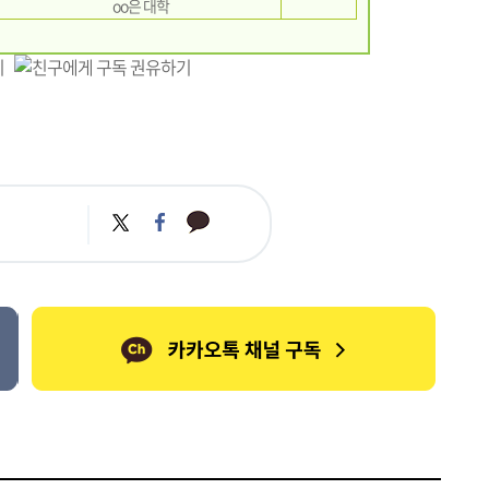
oo은 대학
카
트
페
카
위
이
오
터
스
톡
북