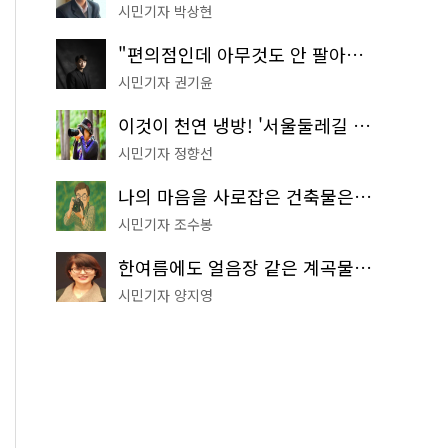
시민기자 박상현
"편의점인데 아무것도 안 팔아요" 서울에서 가장 특별한 편의점의 정체
시민기자 권기윤
이것이 천연 냉방! '서울둘레길 9코스'로 숲속 피서 떠나볼까
시민기자 정향선
나의 마음을 사로잡은 건축물은? '서울시 건축상' 수상작 공개!
시민기자 조수봉
한여름에도 얼음장 같은 계곡물! 서울 '진관사 계곡'이 천국이네~
시민기자 양지영