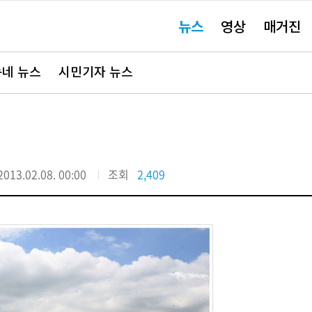
주
뉴스
영상
매거진
요
서
비
스
바
네 뉴스
시민기자 뉴스
로
가
기"
2013.02.08. 00:00
조회
2,409