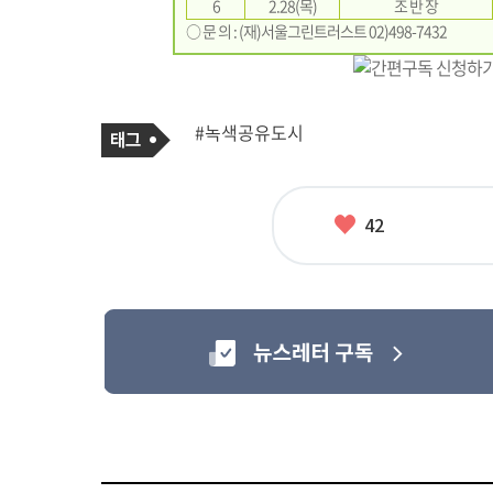
6
2.28(목)
조 반 장
○ 문 의 : (재)서울그린트러스트 02)498-7432
기
태
#녹색공유도시
사
그
관
련
태
그
좋
42
아
요