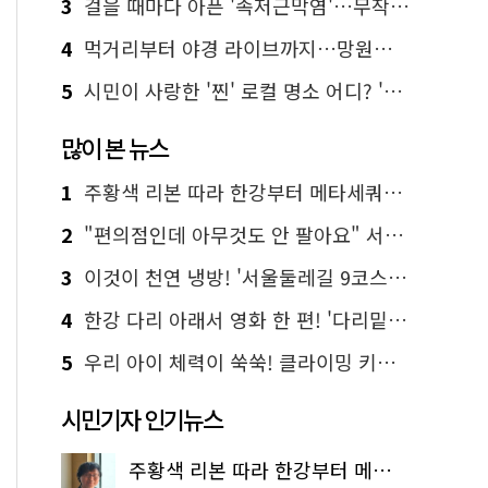
3
걸을 때마다 아픈 '족저근막염'…무작정 참지 말고 '이것' 해보세요!
4
먹거리부터 야경 라이브까지…망원한강공원 알짜 코스
5
시민이 사랑한 '찐' 로컬 명소 어디? '서울에디션25' 추천 코스
많이 본 뉴스
1
주황색 리본 따라 한강부터 메타세쿼이아 숲길까지…서울둘레길 15코스
2
"편의점인데 아무것도 안 팔아요" 서울에서 가장 특별한 편의점의 정체
3
이것이 천연 냉방! '서울둘레길 9코스'로 숲속 피서 떠나볼까
4
한강 다리 아래서 영화 한 편! '다리밑 영화관' 무료 상영
5
우리 아이 체력이 쑥쑥! 클라이밍 키즈카페·어린이 체력장
시민기자 인기뉴스
주황색 리본 따라 한강부터 메타세쿼이아 숲길까지…서울둘레길 15코스