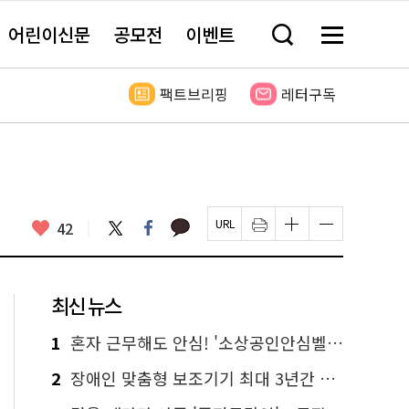
어린이신문
공모전
이벤트
검
메
색
뉴
창
전
열
체
팩트브리핑
레터구독
기
보
기
카
좋
트
페
42
페
인
글
글
카
위
이
아
이
쇄
자
자
오
터
스
요
지
하
크
크
톡
북
U
기
기
기
R
새
크
작
L
창
게
게
최신 뉴스
복
열
변
변
사
림
경
경
하
하
1
혼자 근무해도 안심! '소상공인안심벨' 신청하세요
기
기
2
장애인 맞춤형 보조기기 최대 3년간 무상 대여…삶의 질 높인다