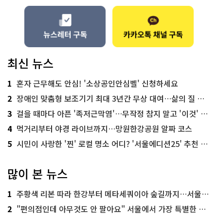
최신 뉴스
1
혼자 근무해도 안심! '소상공인안심벨' 신청하세요
2
장애인 맞춤형 보조기기 최대 3년간 무상 대여…삶의 질 높인다
3
걸을 때마다 아픈 '족저근막염'…무작정 참지 말고 '이것' 해보세요!
4
먹거리부터 야경 라이브까지…망원한강공원 알짜 코스
5
시민이 사랑한 '찐' 로컬 명소 어디? '서울에디션25' 추천 코스
많이 본 뉴스
1
주황색 리본 따라 한강부터 메타세쿼이아 숲길까지…서울둘레길 15코스
2
"편의점인데 아무것도 안 팔아요" 서울에서 가장 특별한 편의점의 정체