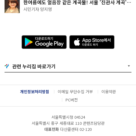
한여름에도 얼음장 같은 계곡물! 서울 '진관사 계곡'이
천국이네~
시민기자 양지영
다
A
운
p
로
p
드
S
하
t
기
o
관련 누리집 바로가기
G
r
o
e
o
에
g
서
l
다
개인정보처리방침
이메일 무단수집 거부
이용약관
e
운
P
로
PC버전
l
드
a
하
y
기
서울특별시청 04524
서울특별시 중구 세종대로 110 콘텐츠담당관
대표전화
다산콜센터
02-120