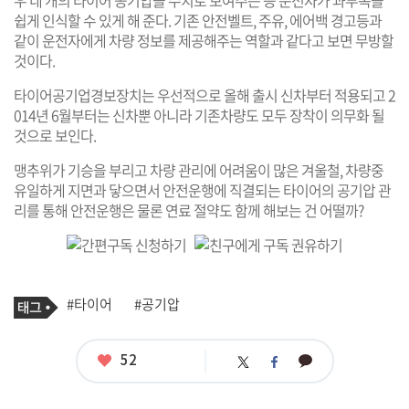
우 네 개의 타이어 공기압을 수치로 보여주는 등 운전자가 과부족을
쉽게 인식할 수 있게 해 준다. 기존 안전벨트, 주유, 에어백 경고등과
같이 운전자에게 차량 정보를 제공해주는 역할과 같다고 보면 무방할
것이다.
타이어공기업경보장치는 우선적으로 올해 출시 신차부터 적용되고 2
014년 6월부터는 신차뿐 아니라 기존차량도 모두 장착이 의무화 될
것으로 보인다.
맹추위가 기승을 부리고 차량 관리에 어려움이 많은 겨울철, 차량중
유일하게 지면과 닿으면서 안전운행에 직결되는 타이어의 공기압 관
리를 통해 안전운행은 물론 연료 절약도 함께 해보는 건 어떨까?
기
태
#타이어
#공기압
사
그
관
련
태
좋
52
카
트
페
그
아
카
위
이
요
오
터
스
톡