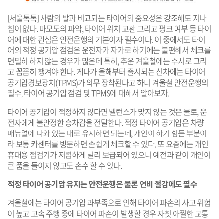
[서울톡톡] 사람의 발과 비교되는 타이어의 중요성은 강조해도 지나
침이 없다. 마모도의 파악, 타이어 위치 교환 그리고 펑크 여부 등 타이
어에 대한 관심은 안전운행의 기본이자 필수이다. 이 중에서도 타이
어의 적정 공기압 점검은 운전자가 자가로 하기에는 불편해서 체크를
면밀히 하지 않는 경우가 많은데 특히, 추운 겨울철에는 수시로 그리
고 꼼꼼히 챙겨야 한다. 게다가 올해부터 출시되는 신차에는 타이어
공기압경보장치(TPMS)가 의무 장착된다고 하니 겨울철 안전운행의
필수, 타이어 공기압 점검 및 TPMS에 대해서 알아보자.
타이어 공기압이 적정하지 않다면 밸런스가 맞지 않는 것은 물로, 운
전자에게 불안정한 승차감을 전달한다. 적정 타이어 공기압은 차량
매뉴얼에 나와 있는 대로 유지하면 되는데, 개인이 하기 힘든 부분이
라 보통 카센터를 방문하면 손쉽게 체크할 수 있다. 또 요즘에는 개인
휴대용 점검기가 저렴하게 널리 보급되어 있으니 예전과 같이 개인이
큰 품을 들이지 않고도 손수 할 수 있다.
적정 타이어 공기압 유지는 안전운행은 물론 연비 절감에도 필수
겨울철에는 타이어 공기압 과부족으로 인해 타이어 파손의 사고 위험
이 높고 고속 주행 중에 타이어 파손이 발생할 경우 자칫 아찔한 교통