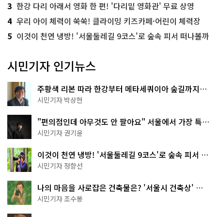
3
한강 다리 아래서 영화 한 편! '다리밑 영화관' 무료 상영
4
우리 아이 체력이 쑥쑥! 클라이밍 키즈카페·어린이 체력장
5
이것이 천연 냉방! '서울둘레길 9코스'로 숲속 피서 떠나볼까
시민기자 인기뉴스
주황색 리본 따라 한강부터 메타세쿼이아 숲길까지…
서울둘레길 15코스
시민기자 박상현
"편의점인데 아무것도 안 팔아요" 서울에서 가장 특별
한 편의점의 정체
시민기자 권기윤
이것이 천연 냉방! '서울둘레길 9코스'로 숲속 피서 떠
나볼까
시민기자 정향선
나의 마음을 사로잡은 건축물은? '서울시 건축상' 수
상작 공개!
시민기자 조수봉