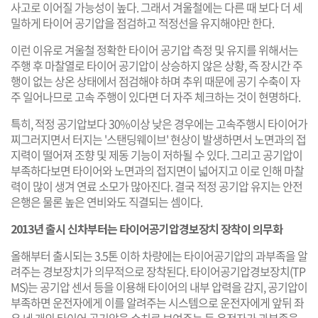
사고로 이어질 가능성이 높다. 그래서 겨울철에는 다른 때 보다 더 세
밀하게 타이어 공기압을 점검하고 적정선을 유지해야만 한다.
이런 이유로 겨울철 정확한 타이어 공기압 측정 및 유지를 위해서는
주행 후 마찰열로 타이어 공기압이 상승하지 않은 상황, 즉 장시간 주
행이 없는 상온 상태에서 점검해야 하며 추위 때문에 공기 수축이 자
주 일어나므로 고속 주행이 있다면 더 자주 체크하는 것이 현명하다.
특히, 적정 공기압보다 30%이상 낮은 경우에는 고속주행시 타이어가
찌그러지면서 터지는 '스탠딩웨이브' 현상이 발생하면서 노면과의 접
지력이 떨어져 조향 및 제동 기능이 저하될 수 있다. 그리고 공기압이
부족하다보면 타이어와 노면과의 접지면이 넓어지고 이로 인해 마찰
력이 많이 생겨 연료 소모가 많아진다. 결국 적정 공기압 유지는 안전
은행은 물론 높은 연비와도 직결되는 셈이다.
2013년 출시 신차부터는 타이어공기압경보장치 장착이 의무화
올해부터 출시되는 3.5톤 이하 차량에는 타이어공기압의 과부족을 알
려주는 경보장치가 의무적으로 장착된다. 타이어공기압경보장치(TP
MS)는 공기압 센서 등을 이용해 타이어의 내부 압력을 감지, 공기압이
부족하면 운전자에게 이를 알려주는 시스템으로 운전자에게 앞뒤 좌