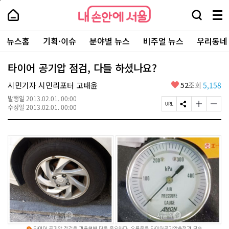
본
페
내
문
이
내
손
검
메
바
지
손
안
색
뉴
로
상
안
주
에
창
전
가
단
에
뉴스홈
기획·이슈
분야별 뉴스
비주얼 뉴스
우리동네
요
서
열
체
기
으
서
서
울
기
보
로
울
비
기
이
-
타이어 공기압 점검, 다들 하셨나요?
스
동
서
바
울
좋
시민기자 시민리포터 고태윤
52
조회
5,158
로
시
아
가
대
발행일
2013.02.01. 00:00
요
기
페
S
글
글
표
수정일
2013.02.01. 00:00
이
N
자
자
소
지
S
크
크
통
U
공
기
기
포
R
유
크
작
털
L
하
게
게
복
기
변
변
사
경
경
하
하
기
기