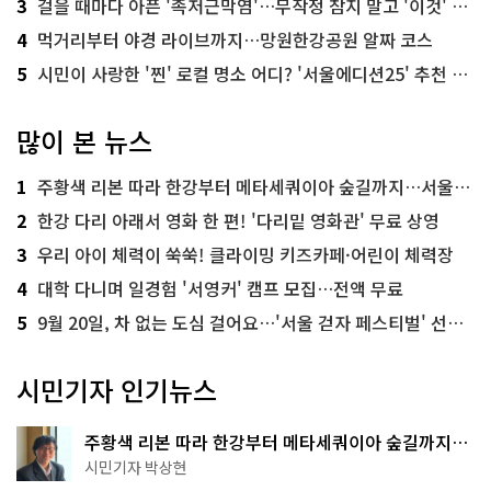
3
걸을 때마다 아픈 '족저근막염'…무작정 참지 말고 '이것' 해보세요!
4
먹거리부터 야경 라이브까지…망원한강공원 알짜 코스
5
시민이 사랑한 '찐' 로컬 명소 어디? '서울에디션25' 추천 코스
많이 본 뉴스
1
주황색 리본 따라 한강부터 메타세쿼이아 숲길까지…서울둘레길 15코스
2
한강 다리 아래서 영화 한 편! '다리밑 영화관' 무료 상영
3
우리 아이 체력이 쑥쑥! 클라이밍 키즈카페·어린이 체력장
4
대학 다니며 일경험 '서영커' 캠프 모집…전액 무료
5
9월 20일, 차 없는 도심 걸어요…'서울 걷자 페스티벌' 선착순 5천명
시민기자 인기뉴스
주황색 리본 따라 한강부터 메타세쿼이아 숲길까지…
서울둘레길 15코스
시민기자 박상현