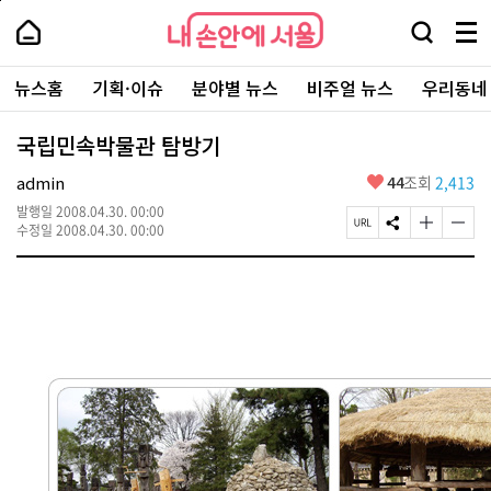
본
페
내
문
이
내
손
검
메
바
지
손
안
색
뉴
로
상
안
주
에
창
전
가
단
에
뉴스홈
기획·이슈
분야별 뉴스
비주얼 뉴스
우리동네
요
서
열
체
기
으
서
서
울
기
보
로
울
비
기
이
-
국립민속박물관 탐방기
스
동
서
바
울
좋
admin
44
조회
2,413
로
시
아
가
대
발행일
2008.04.30. 00:00
요
기
페
S
글
글
표
수정일
2008.04.30. 00:00
이
N
자
자
소
지
S
크
크
통
U
공
기
기
포
R
유
크
작
털
L
하
게
게
복
기
변
변
사
경
경
하
하
기
기