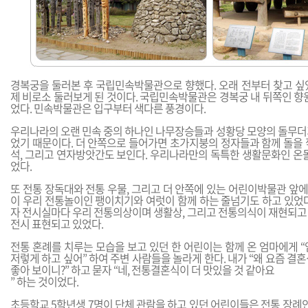
경복궁을 둘러본 후 국립민속박물관으로 향했다. 오래 전부터 찾고 싶
제 비로소 둘러보게 된 것이다. 국립민속박물관은 경복궁 내 뒤쪽인 향
었다. 민속박물관은 입구부터 색다른 풍경이다.
우리나라의 오랜 민속 중의 하나인 나무장승들과 성황당 모양의 돌무더
었기 때문이다. 더 안쪽으로 들어가면 초가지붕의 정자들과 함께 돌을 
석, 그리고 연자방앗간도 보인다. 우리나라만의 독특한 생활문화인 온돌
었다.
또 전통 장독대와 전통 우물, 그리고 더 안쪽에 있는 어린이박물관 앞
이 우리 전통놀이인 팽이치기와 여럿이 함께 하는 줄넘기도 하고 있었다
자 전시실마다 우리 전통의상이며 생활상, 그리고 전통의식이 재현되고
전시 표현되고 있었다.
전통 혼례를 치루는 모습을 보고 있던 한 어린이는 함께 온 엄마에게 
저렇게 하고 싶어” 하여 주변 사람들을 놀라게 한다. 내가 “왜 요즘 결
좋아 보이니?” 하고 묻자 “네, 전통결혼식이 더 맛있을 것 같아요
” 하는 것이었다.
초등학교 5학년생 7명이 단체 관람을 하고 있던 어린이들은 전통 장례인