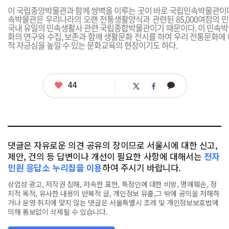
이 국립중앙박물관과 함께 쌍벽을 이루는 곳이 바로 국립민속박물관이다
속박물관은 우리나라의 오랜 전통생활양식과 관련된 85,000여점의 
국내 유일의 민속생활사 관련 국립종합박물관이기 때문이다. 이 민속박
화의 연구와 수집, 보존과 함께 생활문화 전시를 하여 우리 전통문화에
적 자긍심을 높일 수 있는 문화교육의 현장이기도 하다.
좋
44
카
트
페
아
카
위
이
요
오
터
스
톡
북
댓글은 자유로운 의견 공유의 장이므로 서울시에 대한 신고,
제안, 건의 등 답변이나 개선이 필요한 사항에 대해서는
전자
민원 응답소 누리집을 이용
하여 주시기 바랍니다.
상업성 광고, 저작권 침해, 저속한 표현, 특정인에 대한 비방, 명예훼손, 정
치적 목적, 유사한 내용의 반복적 글, 개인정보 유출,그 밖에 공익을 저해하
거나 운영 취지에 맞지 않는 댓글은 서울특별시 조례 및 개인정보보호법에
의해 통보없이 삭제될 수 있습니다.