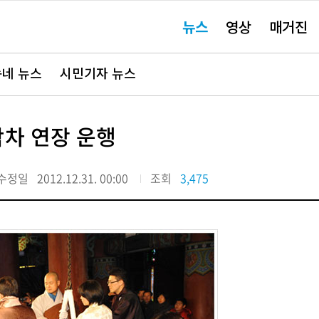
주
뉴스
영상
매거진
요
서
비
스
바
네 뉴스
시민기자 뉴스
로
가
기"
막차 연장 운행
수정일
2012.12.31. 00:00
조회
3,475