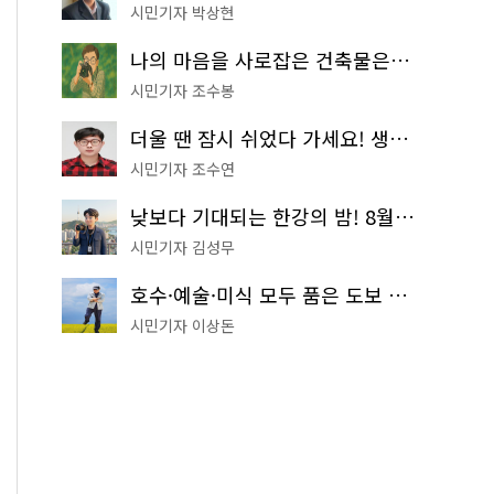
시민기자 박상현
나의 마음을 사로잡은 건축물은? '서울시 건축상' 수상작 공개!
시민기자 조수봉
더울 땐 잠시 쉬었다 가세요! 생수 냉장고부터 해피소·무더위쉼터까지
시민기자 조수연
낮보다 기대되는 한강의 밤! 8월 한정 무료 '한강 밤핑' 예약은?
시민기자 김성무
호수·예술·미식 모두 품은 도보 코스! 서울식물원~LG아트센터~마곡테라스거리
시민기자 이상돈