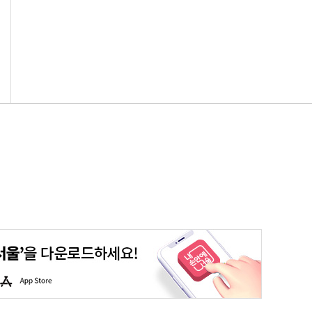
평생학습포털
청년포털
대기환경정보
에코마일리지
A
p
p
S