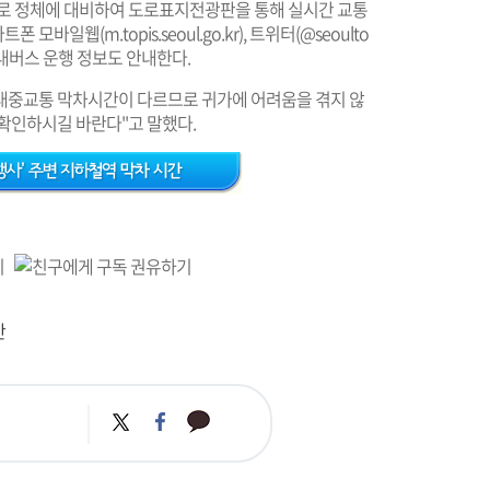
도로 정체에 대비하여 도로표지전광판을 통해 실시간 교통
마트폰 모바일웹(
m.topis.seoul.go.kr
), 트위터(
@seoulto
내버스 운행 정보도 안내한다.
대중교통 막차시간이 다르므로 귀가에 어려움을 겪지 않
확인하시길 바란다"고 말했다.
간
카
트
페
카
위
이
오
터
스
톡
북