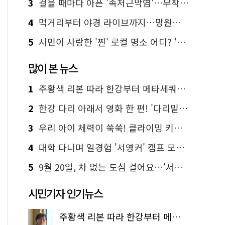
3
걸을 때마다 아픈 '족저근막염'…무작정 참지 말고 '이것' 해보세요!
4
먹거리부터 야경 라이브까지…망원한강공원 알짜 코스
5
시민이 사랑한 '찐' 로컬 명소 어디? '서울에디션25' 추천 코스
많이 본 뉴스
1
주황색 리본 따라 한강부터 메타세쿼이아 숲길까지…서울둘레길 15코스
2
한강 다리 아래서 영화 한 편! '다리밑 영화관' 무료 상영
3
우리 아이 체력이 쑥쑥! 클라이밍 키즈카페·어린이 체력장
4
대학 다니며 일경험 '서영커' 캠프 모집…전액 무료
5
9월 20일, 차 없는 도심 걸어요…'서울 걷자 페스티벌' 선착순 5천명
시민기자 인기뉴스
주황색 리본 따라 한강부터 메타세쿼이아 숲길까지…서울둘레길 15코스