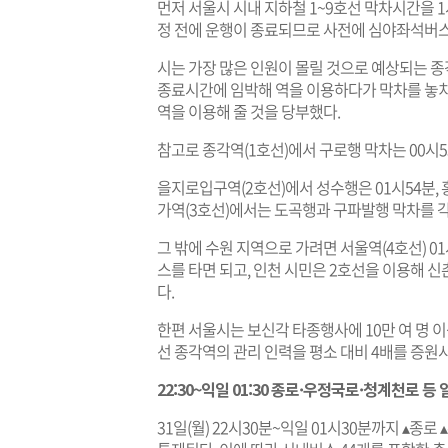
먼저 서울시 시내 지하철 1~9호선 막차시간을 
정 전에 운행이 종료되므로 사전에 심야좌석버스 
시는 가장 많은 인원이 몰릴 것으로 예상되는 종
종료시간에 임박해 역을 이용하다가 막차를 놓치지
역을 이용해 줄 것을 당부했다.
참고로 종각역(1호선)에서 구로행 막차는 00시5
을지로입구역(2호선)에서 성수행은 01시54분, 
가역(3호선)에서는 도곡행과 구파발행 막차를 각
그 밖에 수원 지역으로 가려면 서울역(4호선) 
스를 타면 되고, 인천 시민은 2호선을 이용해 
다.
한편 서울시는 보신각 타종행사에 10만 여 명 
선 종각역의 관리 인력을 평소 대비 4배를 증원
22:30~익일 01:30 종로·우정국로·청계천로 등
31일(월) 22시30분~익일 01시30분까지 ▴종