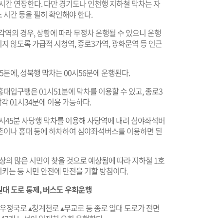
1시간 연장한다. 다만 경기도나 인천행 지하철 막차는 자
시간 등을 필히 확인해야 한다.
각역의 경우, 상황에 따라 무정차 운행될 수 있으니 운행
 않도록 가급적 시청역, 종로3가역, 광화문역 등 인근
5분에, 성북행 막차는 00시56분에 운행된다.
홍대입구행은 01시51분에 막차를 이용할 수 있고, 종로3
각 01시34분에 이용 가능하다.
01시45분 사당행 막차를 이용해 사당역에 내려 심야좌석버
신촌이나 홍대 등에 하차하여 심야좌석버스를 이용하면 된
이상의 많은 시민이 찾을 것으로 예상됨에 따라 지하철 1호
시키는 등 시민 안전에 만전을 기할 방침이다.
 일대 도로 통제, 버스도 우회운행
로 ▴우정국로 ▴청계천로 ▴무교로 등 종로 일대 도로가 전면