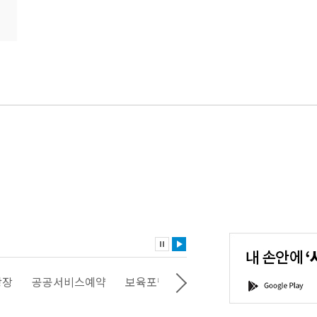
내
손
안
에
'서
광장
공공서비스예약
보육포털
일자리포털
문화포털
G
울'을
o
다
o
운
g