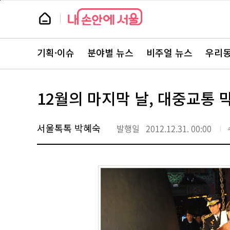
본
페
문
이
뉴
바
지
스
로
상
룸
가
단
뉴
기
으
스
로
기획·이슈
분야별 뉴스
비주얼 뉴스
우리동
주
이
요
동
서
비
스
12월의 마지막 날, 대중교통 
바
로
가
기
서울톡톡 박혜숙
발행일
2012.12.31. 00:00