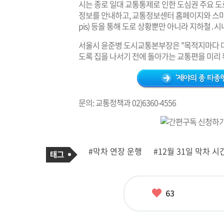
시는 종로 일대 교통통제로 인한 도심권 주요 
정보를 안내하고, 교통정보센터 홈페이지와 스
pis
) 등을 통해 도로 상황뿐만 아니라 지하철․시
서울시 윤준병 도시교통본부장은 "목적지마다 
도록 집을 나서기 전에 돌아가는 교통편을 미리 
문의: 교통정책과 02)6360-4556
기
태
#막차 연장 운행
#12월 31일 막차 시
사
그
관
련
태
그
좋
63
아
요