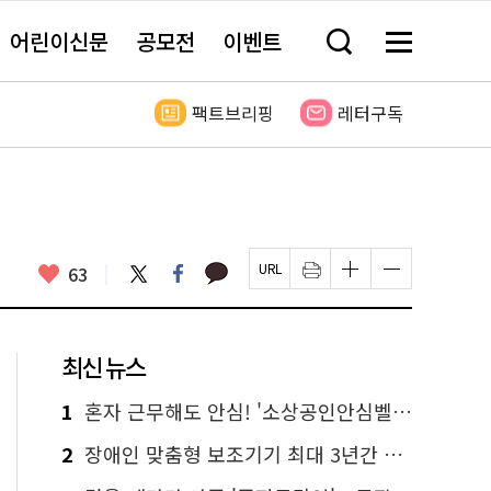
어린이신문
공모전
이벤트
검
메
색
뉴
창
전
열
체
팩트브리핑
레터구독
기
보
기
카
좋
트
페
63
페
인
글
글
카
위
이
아
이
쇄
자
자
오
터
스
요
지
하
크
크
톡
북
U
기
기
기
R
새
크
작
L
창
게
게
최신 뉴스
복
열
변
변
사
림
경
경
하
하
1
혼자 근무해도 안심! '소상공인안심벨' 신청하세요
기
기
2
장애인 맞춤형 보조기기 최대 3년간 무상 대여…삶의 질 높인다