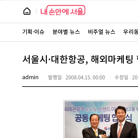
본
페
문
이
뉴
바
지
스
로
상
룸
가
단
뉴
기
으
스
로
기획·이슈
분야별 뉴스
비주얼 뉴스
우리동
주
이
요
동
서
비
스
서울시·대한항공, 해외마케팅
바
로
가
기
admin
발행일
2008.04.15. 00:00
수정일
20