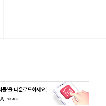
평생학습포털
청년포털
대기환경정보
에코마일리지
A
p
p