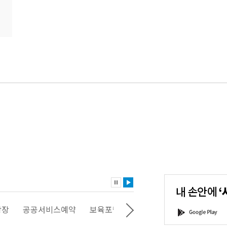
내
손
안
에
'서
광장
공공서비스예약
보육포털
일자리포털
문화포털
G
울'을
o
다
o