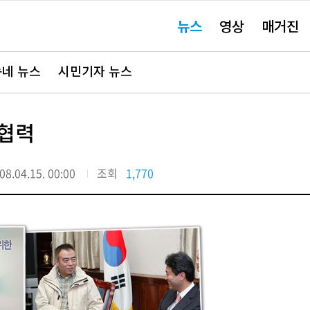
주
뉴스
영상
매거진
요
서
비
스
바
네 뉴스
시민기자 뉴스
로
가
기"
 협력
08.04.15. 00:00
조회
1,770