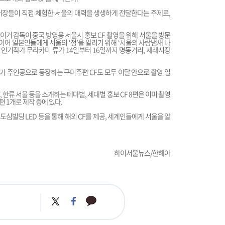
적 거장들이 직접 체험한 서울의 매력을 생생하게 전달한다는 주제로,
카이거 감독이 중국 방영용 서울시 홍보 CF 촬영을 위해 서울을 방문
이어 일본인들에게 서울의 ‘정’을 알리기 위해 ‘서울의 사람냄새 나
로 인기작가 무라카미 류가 14일부터 16일까지 명동거리, 재래시장
 주인공으로 등장하는 구미주편 CF도 모두 이달 안으로 촬영 일
T, 한류 서울 등을 소개하는 테마별, 세대별 홍보 CF 8편은 이미 촬영
편 1개로 제작 중에 있다.
 도심빌딩 LED 등을 통해 해외 CF를 제공, 세계인들에게 서울을 알
하이서울뉴스/한해아
카
트
페
카
위
이
오
터
스
톡
북