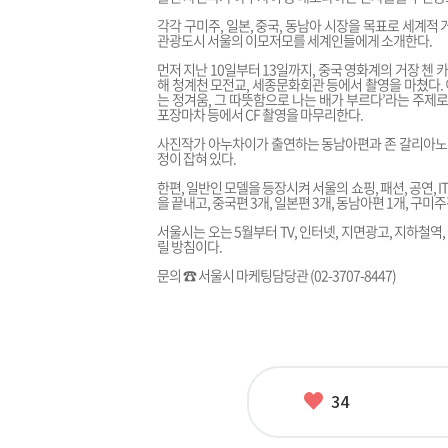
각각 구미주, 일본, 중국, 동남아 시장을 목표로 세계
관광도시 서울의 이모저모를 세계인들에게 소개한다.
먼저 지난 10일부터 13일까지, 중국 영화계의 거장 첸 
해 청계천 모전교, 세종문화회관 등에서 촬영을 마쳤다. 
는 정겨움, 그 따뜻함으로 나는 배가 부르다’라는 주제
포장마차 등에서 CF 촬영을 마무리한다.
사진작가 아누차이가 출연하는 동남아편과 존 갈리아노가
정이 잡혀 있다.
한편, 일반인 모델을 등장시켜 서울의 쇼핑, 패션, 공연, I
을 끝내고, 중국편 3개, 일본편 3개, 동남아편 1개, 구미주
서울시는 오는 5월부터 TV, 인터넷, 지면광고, 지하철역,
릴 방침이다.
문의 ☎ 서울시 마케팅담당관 (02-3707-8447)
좋
34
아
요