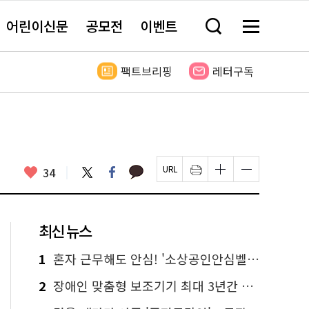
어린이신문
공모전
이벤트
검
메
색
뉴
창
전
열
체
팩트브리핑
레터구독
기
보
기
카
좋
트
페
34
페
인
글
글
카
위
이
아
이
쇄
자
자
오
터
스
요
지
하
크
크
톡
북
U
기
기
기
R
새
크
작
L
창
게
게
최신 뉴스
복
열
변
변
사
림
경
경
하
하
1
혼자 근무해도 안심! '소상공인안심벨' 신청하세요
기
기
2
장애인 맞춤형 보조기기 최대 3년간 무상 대여…삶의 질 높인다