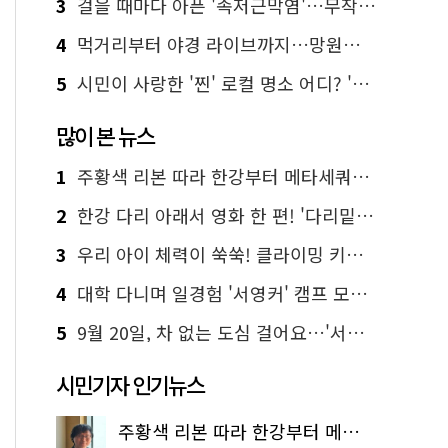
3
걸을 때마다 아픈 '족저근막염'…무작정 참지 말고 '이것' 해보세요!
4
먹거리부터 야경 라이브까지…망원한강공원 알짜 코스
5
시민이 사랑한 '찐' 로컬 명소 어디? '서울에디션25' 추천 코스
많이 본 뉴스
1
주황색 리본 따라 한강부터 메타세쿼이아 숲길까지…서울둘레길 15코스
2
한강 다리 아래서 영화 한 편! '다리밑 영화관' 무료 상영
3
우리 아이 체력이 쑥쑥! 클라이밍 키즈카페·어린이 체력장
4
대학 다니며 일경험 '서영커' 캠프 모집…전액 무료
5
9월 20일, 차 없는 도심 걸어요…'서울 걷자 페스티벌' 선착순 5천명
시민기자 인기뉴스
주황색 리본 따라 한강부터 메타세쿼이아 숲길까지…서울둘레길 15코스