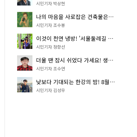
시민기자 박상현
나의 마음을 사로잡은 건축물은? '서울시 건축상' 수상작 공개!
시민기자 조수봉
이것이 천연 냉방! '서울둘레길 9코스'로 숲속 피서 떠나볼까
시민기자 정향선
더울 땐 잠시 쉬었다 가세요! 생수 냉장고부터 해피소·무더위쉼터까지
시민기자 조수연
낮보다 기대되는 한강의 밤! 8월 한정 무료 '한강 밤핑' 예약은?
시민기자 김성무