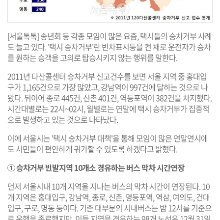
[서울톡톡] 송년회 등 각종 모임이 많은 요즘, 택시들의 승차거부 사례
도 늘고 있다. '택시 승차거부'란 빈차표시등을 켠 채로 운전자가 승차
를 원하는 승객을 고의로 탑승시키지 않는 행위를 말한다.
2011년 다산콜센터 승차거부 신고건수를 보면 서울 지역 중 홍대입
구가 1,165건으로 가장 많았고, 강남역이 997건에 달하는 것으로 나
왔다. 뒤이어 종로 445건, 신촌 401건, 역등포역이 382건을 차지했다.
시간대별로는 22시~02시, 월별로는 연말에 택시 승차거부가 집중적
으로 발생하고 있는 것으로 나타났다.
이에 서울시는 '택시 승차거부 대책'을 통해 모임이 많은 연말연시에
도 시민들이 편안하게 귀가할 수 있도록 하겠다고 밝혔다.
① 승차거부 빈발지역 10개소 경유하는 버스 막차 시간연장
먼저 서울시내 10개 지역을 지나는 버스의 막차 시간이 연장된다. 10
개 지역은 홍대입구, 강남역, 종로, 신촌, 영등포역, 역삼, 여의도, 건대
입구, 구로, 명동 등이다. 기존 대부분의 시내버스는 밤 12시를 기준으
로 운행을 종료했지만, 이들 지역을 경유하는 98개 노선은 12월 31일