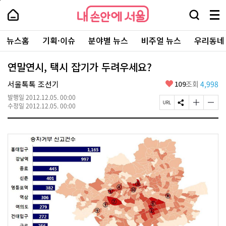
본
페
내
문
이
내
손
검
메
바
지
손
안
색
뉴
로
상
안
주
에
창
전
가
단
에
뉴스홈
기획·이슈
분야별 뉴스
비주얼 뉴스
우리동네
요
서
열
체
기
으
서
서
울
기
보
로
울
비
기
이
-
연말연시, 택시 잡기가 두려우세요?
스
동
서
바
울
좋
서울톡톡 조선기
109
조회
4,998
로
시
아
가
대
발행일
2012.12.05. 00:00
요
기
페
S
글
글
표
수정일
2012.12.05. 00:00
이
N
자
자
소
지
S
크
크
통
U
공
기
기
포
R
유
크
작
털
L
하
게
게
복
기
변
변
사
경
경
하
하
기
기