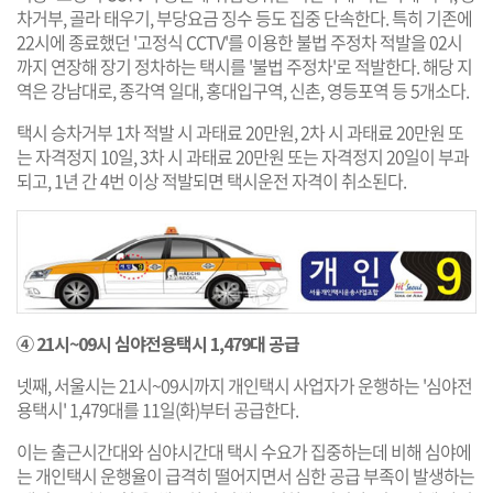
차거부, 골라 태우기, 부당요금 징수 등도 집중 단속한다. 특히 기존에
22시에 종료했던 '고정식 CCTV'를 이용한 불법 주정차 적발을 02시
까지 연장해 장기 정차하는 택시를 '불법 주정차'로 적발한다. 해당 지
역은 강남대로, 종각역 일대, 홍대입구역, 신촌, 영등포역 등 5개소다.
택시 승차거부 1차 적발 시 과태료 20만원, 2차 시 과태료 20만원 또
는 자격정지 10일, 3차 시 과태료 20만원 또는 자격정지 20일이 부과
되고, 1년 간 4번 이상 적발되면 택시운전 자격이 취소된다.
④ 21시~09시 심야전용택시 1,479대 공급
넷째, 서울시는 21시~09시까지 개인택시 사업자가 운행하는 '심야전
용택시' 1,479대를 11일(화)부터 공급한다.
이는 출근시간대와 심야시간대 택시 수요가 집중하는데 비해 심야에
는 개인택시 운행율이 급격히 떨어지면서 심한 공급 부족이 발생하는