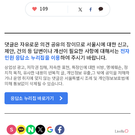
련
태
좋
109
카
트
페
그
아
카
위
이
요
오
터
스
톡
북
댓글은 자유로운 의견 공유의 장이므로 서울시에 대한 신고,
제안, 건의 등 답변이나 개선이 필요한 사항에 대해서는
전자
민원 응답소 누리집을 이용
하여 주시기 바랍니다.
상업성 광고, 저작권 침해, 저속한 표현, 특정인에 대한 비방, 명예훼손, 정
치적 목적, 유사한 내용의 반복적 글, 개인정보 유출,그 밖에 공익을 저해하
거나 운영 취지에 맞지 않는 댓글은 서울특별시 조례 및 개인정보보호법에
의해 통보없이 삭제될 수 있습니다.
응답소 누리집 바로가기