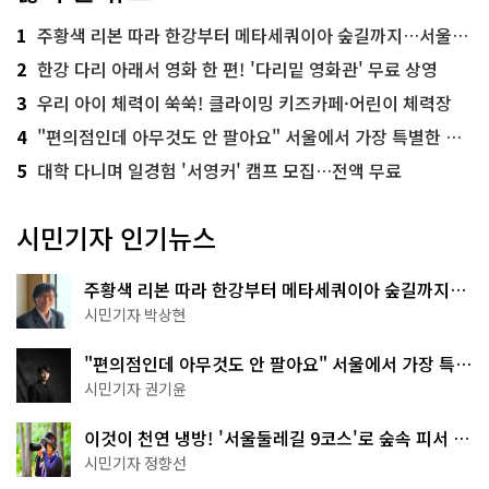
1
주황색 리본 따라 한강부터 메타세쿼이아 숲길까지…서울둘레길 15코스
2
한강 다리 아래서 영화 한 편! '다리밑 영화관' 무료 상영
3
우리 아이 체력이 쑥쑥! 클라이밍 키즈카페·어린이 체력장
4
"편의점인데 아무것도 안 팔아요" 서울에서 가장 특별한 편의점의 정체
5
대학 다니며 일경험 '서영커' 캠프 모집…전액 무료
시민기자 인기뉴스
주황색 리본 따라 한강부터 메타세쿼이아 숲길까지…
서울둘레길 15코스
시민기자 박상현
"편의점인데 아무것도 안 팔아요" 서울에서 가장 특별
한 편의점의 정체
시민기자 권기윤
이것이 천연 냉방! '서울둘레길 9코스'로 숲속 피서 떠
나볼까
시민기자 정향선