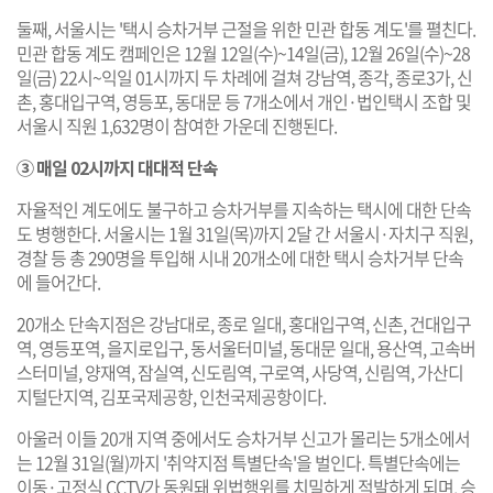
둘째, 서울시는 '택시 승차거부 근절을 위한 민관 합동 계도'를 펼친다.
민관 합동 계도 캠페인은 12월 12일(수)~14일(금), 12월 26일(수)~28
일(금) 22시~익일 01시까지 두 차례에 걸쳐 강남역, 종각, 종로3가, 신
촌, 홍대입구역, 영등포, 동대문 등 7개소에서 개인·법인택시 조합 및
서울시 직원 1,632명이 참여한 가운데 진행된다.
③ 매일 02시까지 대대적 단속
자율적인 계도에도 불구하고 승차거부를 지속하는 택시에 대한 단속
도 병행한다. 서울시는 1월 31일(목)까지 2달 간 서울시·자치구 직원,
경찰 등 총 290명을 투입해 시내 20개소에 대한 택시 승차거부 단속
에 들어간다.
20개소 단속지점은 강남대로, 종로 일대, 홍대입구역, 신촌, 건대입구
역, 영등포역, 을지로입구, 동서울터미널, 동대문 일대, 용산역, 고속버
스터미널, 양재역, 잠실역, 신도림역, 구로역, 사당역, 신림역, 가산디
지털단지역, 김포국제공항, 인천국제공항이다.
아울러 이들 20개 지역 중에서도 승차거부 신고가 몰리는 5개소에서
는 12월 31일(월)까지 '취약지점 특별단속'을 벌인다. 특별단속에는
이동·고정식 CCTV가 동원돼 위법행위를 치밀하게 적발하게 되며, 승