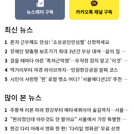
최신 뉴스
1
혼자 근무해도 안심! '소상공인안심벨' 신청하세요
2
장애인 맞춤형 보조기기 최대 3년간 무상 대여…삶의 질 높인다
3
걸을 때마다 아픈 '족저근막염'…무작정 참지 말고 '이것' 해보세요!
4
먹거리부터 야경 라이브까지…망원한강공원 알짜 코스
5
시민이 사랑한 '찐' 로컬 명소 어디? '서울에디션25' 추천 코스
많이 본 뉴스
1
주황색 리본 따라 한강부터 메타세쿼이아 숲길까지…서울둘레길 15코스
2
"편의점인데 아무것도 안 팔아요" 서울에서 가장 특별한 편의점의 정체
3
한강 다리 아래서 영화 한 편! '다리밑 영화관' 무료 상영