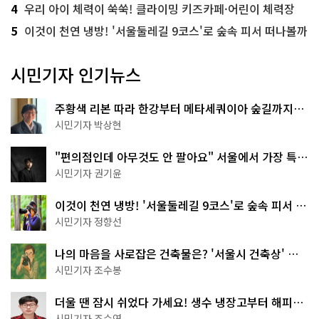
4
우리 아이 체력이 쑥쑥! 클라이밍 키즈카페·어린이 체력장
5
이것이 천연 냉방! '서울둘레길 9코스'로 숲속 피서 떠나볼까
시민기자 인기뉴스
주황색 리본 따라 한강부터 메타세쿼이아 숲길까지…
서울둘레길 15코스
시민기자 박상현
"편의점인데 아무것도 안 팔아요" 서울에서 가장 특별
한 편의점의 정체
시민기자 권기윤
이것이 천연 냉방! '서울둘레길 9코스'로 숲속 피서 떠
나볼까
시민기자 정향선
나의 마음을 사로잡은 건축물은? '서울시 건축상' 수
상작 공개!
시민기자 조수봉
더울 땐 잠시 쉬었다 가세요! 생수 냉장고부터 해피소
·무더위쉼터까지
시민기자 조수연