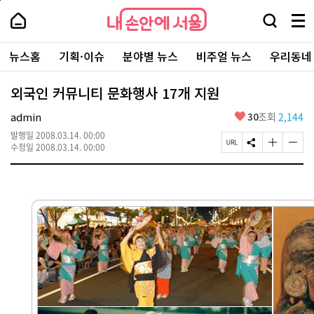
본
페
내
문
이
내
손
검
메
바
지
손
안
색
뉴
로
상
안
주
에
창
전
가
단
에
뉴스홈
기획·이슈
분야별 뉴스
비주얼 뉴스
우리동네
요
서
열
체
기
으
서
서
울
기
보
로
울
비
기
이
-
외국인 커뮤니티 문화행사 17개 지원
스
동
서
바
울
좋
admin
30
조회
2,144
로
시
아
가
대
발행일
2008.03.14. 00:00
요
기
페
S
글
글
표
수정일
2008.03.14. 00:00
이
N
자
자
소
지
S
크
크
통
U
공
기
기
포
R
유
크
작
털
L
하
게
게
복
기
변
변
사
경
경
하
하
기
기