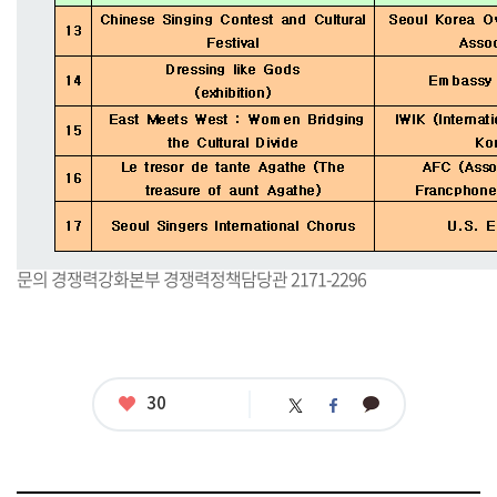
문의 경쟁력강화본부 경쟁력정책담당관 2171-2296
좋
30
카
트
페
아
카
위
이
요
오
터
스
톡
북