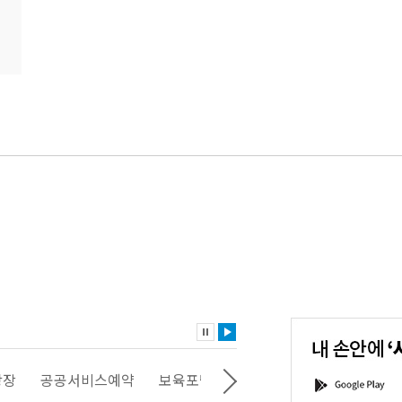
내
손
안
에
'서
광장
공공서비스예약
보육포털
일자리포털
문화포털
G
울'을
o