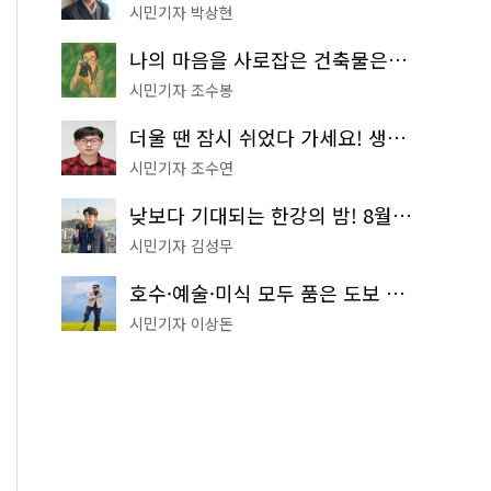
시민기자 박상현
나의 마음을 사로잡은 건축물은? '서울시 건축상' 수상작 공개!
시민기자 조수봉
더울 땐 잠시 쉬었다 가세요! 생수 냉장고부터 해피소·무더위쉼터까지
시민기자 조수연
낮보다 기대되는 한강의 밤! 8월 한정 무료 '한강 밤핑' 예약은?
시민기자 김성무
호수·예술·미식 모두 품은 도보 코스! 서울식물원~LG아트센터~마곡테라스거리
시민기자 이상돈