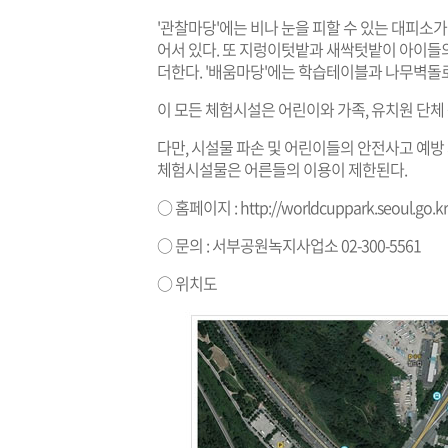
'관찰마당'에는 비나 눈을 피할 수 있는 대피소
어서 있다. 또 지렁이텃밭과 새싹텃밭이 아이들
더한다. '배움마당'에는 학습테이블과 나무벽돌
이 모든 체험시설은 어린이와 가족, 유치원 단체 
다만, 시설물 파손 및 어린이들의 안전사고 예
체험시설물은 어른들의 이용이 제한된다.
○ 홈페이지 :
http://worldcuppark.seoul.go.kr
○ 문의 : 서부공원녹지사업소 02-300-5561
○ 위치도