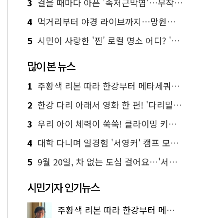
3
걸을 때마다 아픈 '족저근막염'…무작정 참지 말고 '이것' 해보세요!
4
먹거리부터 야경 라이브까지…망원한강공원 알짜 코스
5
시민이 사랑한 '찐' 로컬 명소 어디? '서울에디션25' 추천 코스
많이 본 뉴스
1
주황색 리본 따라 한강부터 메타세쿼이아 숲길까지…서울둘레길 15코스
2
한강 다리 아래서 영화 한 편! '다리밑 영화관' 무료 상영
3
우리 아이 체력이 쑥쑥! 클라이밍 키즈카페·어린이 체력장
4
대학 다니며 일경험 '서영커' 캠프 모집…전액 무료
5
9월 20일, 차 없는 도심 걸어요…'서울 걷자 페스티벌' 선착순 5천명
시민기자 인기뉴스
주황색 리본 따라 한강부터 메타세쿼이아 숲길까지…서울둘레길 15코스