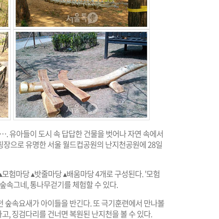
…. 유아들이 도시 속 답답한 건물을 벗어나 자연 속에서
핑장으로 유명한 서울 월드컵공원의 난지천공원에 28일
모험마당 ▴밧줄마당 ▴배움마당 4개로 구성된다. '모험
 숲속그네, 통나무걷기를 체험할 수 있다.
던 숲속요새가 아이들을 반긴다. 또 극기훈련에서 만나볼
, 징검다리를 건너면 복원된 난지천을 볼 수 있다.