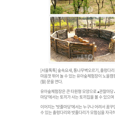
[서울톡톡] 숲속요새, 통나무벽오르기, 출렁다리
마음껏 뛰어 놀 수 있는 유아숲체험장이 노을캠
(월) 문을 연다.
유아숲체험장은 큰 타원형 모양으로 ▴관찰마당 ▴
마당'에서는 토끼가 사는 토끼집을 볼 수 있으며
이어지는 '밧줄마당'에서는 누구나 어려서 꿈꾸
수 있는 출렁다리와 밧줄다리가 모험심을 자극하고