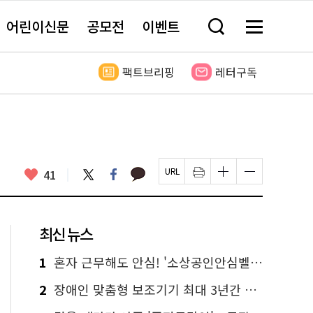
어린이신문
공모전
이벤트
검
메
색
뉴
창
전
열
체
팩트브리핑
레터구독
기
보
기
카
좋
트
페
41
페
인
글
글
카
위
이
아
이
쇄
자
자
오
터
스
요
지
하
크
크
톡
북
U
기
기
기
R
새
크
작
L
창
게
게
최신 뉴스
복
열
변
변
사
림
경
경
하
하
1
혼자 근무해도 안심! '소상공인안심벨' 신청하세요
기
기
2
장애인 맞춤형 보조기기 최대 3년간 무상 대여…삶의 질 높인다