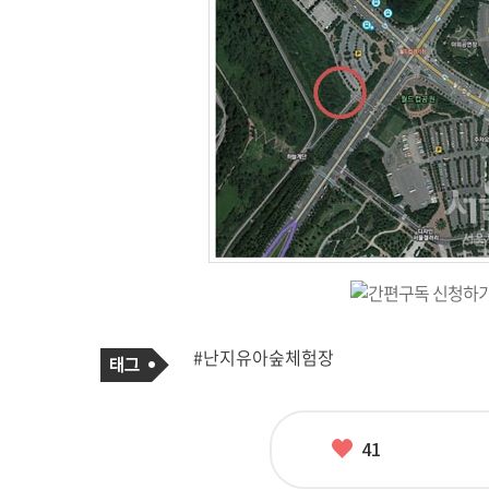
기
태
#난지유아숲체험장
사
그
관
련
태
그
좋
41
아
요