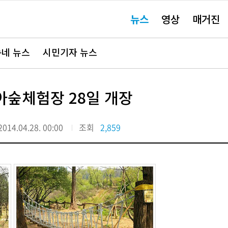
주
뉴스
영상
매거진
요
서
비
스
바
네 뉴스
시민기자 뉴스
로
가
기"
아숲체험장 28일 개장
2014.04.28. 00:00
조회
2,859