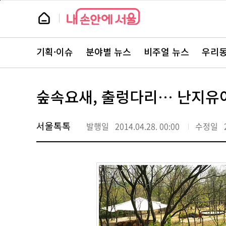
본
페
문
이
뉴
바
지
스
로
상
룸
가
단
뉴
기
으
스
로
기획·이슈
분야별 뉴스
비주얼 뉴스
우리동
주
이
요
동
서
비
스
숲속요새, 출렁다리… 난지유
바
로
가
기
서울톡톡
발행일
2014.04.28. 00:00
수정일