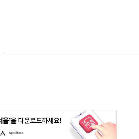
평생학습포털
청년포털
대기환경정보
에코마일리지
A
p