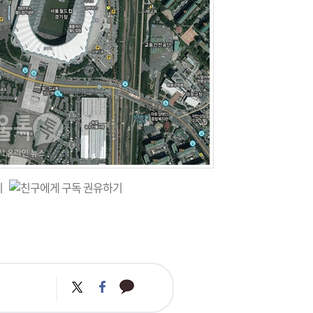
카
트
페
카
위
이
오
터
스