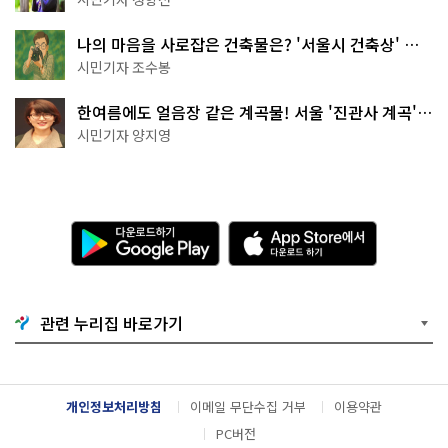
나의 마음을 사로잡은 건축물은? '서울시 건축상' 수
상작 공개!
시민기자 조수봉
한여름에도 얼음장 같은 계곡물! 서울 '진관사 계곡'이
천국이네~
시민기자 양지영
다
A
운
p
로
p
드
S
하
t
기
o
관련 누리집 바로가기
G
r
o
e
o
에
g
서
l
다
개인정보처리방침
이메일 무단수집 거부
이용약관
e
운
P
로
PC버전