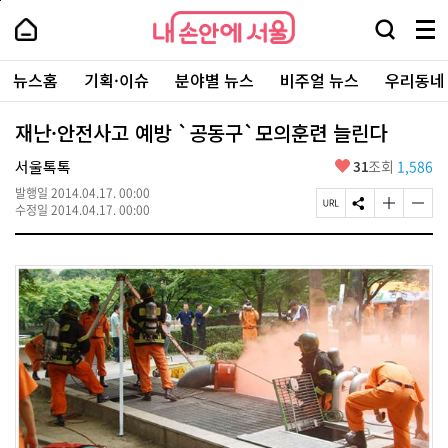
본
페
내
문
이
내
손
검
메
바
지
손
안
색
뉴
로
상
안
주
에
창
전
가
단
에
뉴스홈
기획·이슈
분야별 뉴스
비주얼 뉴스
우리동네
요
서
열
체
기
으
서
서
울
기
보
로
울
비
기
이
-
재난·안전사고 예방 `공동구`모의훈련 늘린다
스
동
서
바
울
좋
서울톡톡
31
조회
1,586
로
시
아
가
대
발행일
2014.04.17. 00:00
요
기
페
S
글
글
표
수정일
2014.04.17. 00:00
이
N
자
자
소
지
S
크
크
통
U
공
기
기
포
R
유
크
작
털
L
하
게
게
복
기
변
변
사
경
경
하
하
기
기