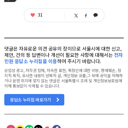
그
관
련
태
좋
31
카
트
페
그
아
카
위
이
요
오
터
스
톡
북
댓글은 자유로운 의견 공유의 장이므로 서울시에 대한 신고,
제안, 건의 등 답변이나 개선이 필요한 사항에 대해서는
전자
민원 응답소 누리집을 이용
하여 주시기 바랍니다.
상업성 광고, 저작권 침해, 저속한 표현, 특정인에 대한 비방, 명예훼손, 정
치적 목적, 유사한 내용의 반복적 글, 개인정보 유출,그 밖에 공익을 저해하
거나 운영 취지에 맞지 않는 댓글은 서울특별시 조례 및 개인정보보호법에
의해 통보없이 삭제될 수 있습니다.
응답소 누리집 바로가기