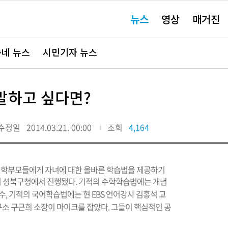
주
뉴스
영상
매거진
요
서
비
스
바
네 뉴스
시민기자 뉴스
로
가
기"
말하고 싶다면?
수정일
2014.03.21. 00:00
조회
4,164
는 학부모들에게 자녀에 대한 올바른 학습법을 제공하기
쳐 성북구청에서 진행됐다.
기적의 수학학습법에는 개념
수, 기적의 국어학습법에는 현 EBS 언어강사 김홍석 교
소 구근희 소장이 마이크를 잡았다. 그들이 핵심적인 공