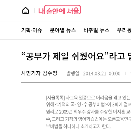
본
페
문
이
뉴
바
지
스
로
상
룸
가
단
뉴
기
으
스
로
기획·이슈
분야별 뉴스
비주얼 뉴스
우리동
주
이
요
동
서
비
스
“공부가 제일 쉬웠어요”라고 
바
로
가
기
시민기자 김수정
발행일
2014.03.21. 00:00
[서울톡톡] 사교육 열풍으로 어려움을 겪고 있
위해 <기적의 국·영·수 공부비법>이 3회에 걸
원리로 2009년 최우수 강사를 수상한 이지훈 교
수, 그리고 기적의 영어학습법에는 오름교육연구
부비법을 하나하나 소개하고자 한다.