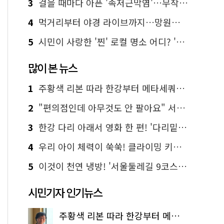
3
걸을 때마다 아픈 '족저근막염'…무작정 참지 말고 '이것' 해보세요!
4
먹거리부터 야경 라이브까지…망원한강공원 알짜 코스
5
시민이 사랑한 '찐' 로컬 명소 어디? '서울에디션25' 추천 코스
많이 본 뉴스
1
주황색 리본 따라 한강부터 메타세쿼이아 숲길까지…서울둘레길 15코스
2
"편의점인데 아무것도 안 팔아요" 서울에서 가장 특별한 편의점의 정체
3
한강 다리 아래서 영화 한 편! '다리밑 영화관' 무료 상영
4
우리 아이 체력이 쑥쑥! 클라이밍 키즈카페·어린이 체력장
5
이것이 천연 냉방! '서울둘레길 9코스'로 숲속 피서 떠나볼까
시민기자 인기뉴스
주황색 리본 따라 한강부터 메타세쿼이아 숲길까지…서울둘레길 15코스