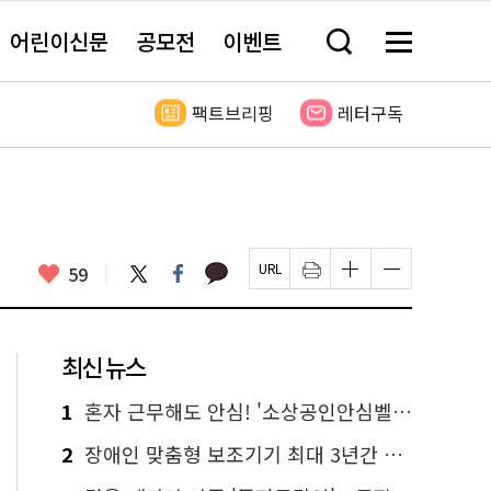
어린이신문
공모전
이벤트
검
메
색
뉴
창
전
열
체
팩트브리핑
레터구독
기
보
기
카
좋
트
페
59
페
인
글
글
카
위
이
아
이
쇄
자
자
오
터
스
요
지
하
크
크
톡
북
U
기
기
기
R
새
크
작
L
창
게
게
최신 뉴스
복
열
변
변
사
림
경
경
하
하
1
혼자 근무해도 안심! '소상공인안심벨' 신청하세요
기
기
2
장애인 맞춤형 보조기기 최대 3년간 무상 대여…삶의 질 높인다