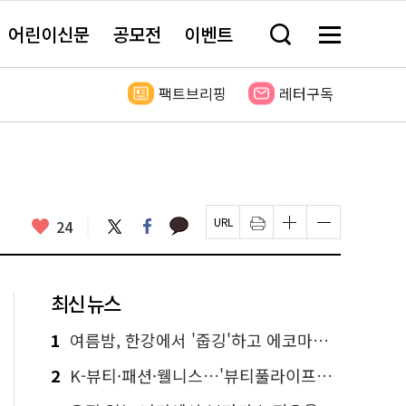
어린이신문
공모전
이벤트
검
메
색
뉴
창
전
열
체
팩트브리핑
레터구독
기
보
기
카
좋
트
페
24
페
인
글
글
카
위
이
아
이
쇄
자
자
오
터
스
요
지
하
크
크
톡
북
U
기
기
기
R
새
크
작
L
창
게
게
최신 뉴스
복
열
변
변
사
림
경
경
하
하
1
여름밤, 한강에서 '줍깅'하고 에코마일리지도 줍줍!
기
기
2
K-뷰티·패션·웰니스…'뷰티풀라이프인서울' 6일부터 사전 예약