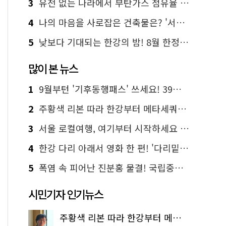
3
유전 없는 나라에서 부탄가스 점유율 1위 가능? Yes, I 'CAN'
4
나의 마음을 사로잡은 건축물은? '서울시 건축상' 수상작 공개!
5
낮보다 기대되는 한강의 밤! 8월 한정 무료 '한강 밤핑' 예약은?
많이 본 뉴스
1
9월부턴 '기후동행패스' 쓰세요! 39세까지 청년 혜택
2
주황색 리본 따라 한강부터 메타세쿼이아 숲길까지…서울둘레길 15코스
3
서울 로컬여행, 여기부터 시작하세요 '서울에디션25'
4
한강 다리 아래서 영화 한 편! '다리밑 영화관' 무료 상영
5
폭염 속 피어난 진분홍 물결! 국립중앙박물관 배롱나무 명소
시민기자 인기뉴스
주황색 리본 따라 한강부터 메타세쿼이아 숲길까지…서울둘레길 15코스