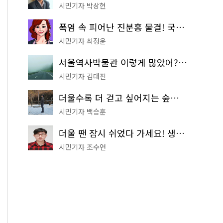
시민기자 박상현
폭염 속 피어난 진분홍 물결! 국립중앙박물관 배롱나무 명소
시민기자 최정윤
서울역사박물관 이렇게 많았어? 주말마다 한 곳씩 떠나는 역사 산책
시민기자 김대진
더울수록 더 걷고 싶어지는 숲길! 서울둘레길 '아차산 코스'
시민기자 백승훈
더울 땐 잠시 쉬었다 가세요! 생수 냉장고부터 해피소·무더위쉼터까지
시민기자 조수연