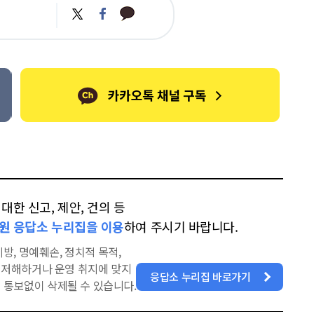
카
트
페
카
위
이
오
터
스
톡
북
한 신고, 제안, 건의 등
원 응답소 누리집을 이용
하여 주시기 바랍니다.
방, 명예훼손, 정치적 목적,
을 저해하거나 운영 취지에 맞지
응답소 누리집 바로가기
 통보없이 삭제될 수 있습니다.