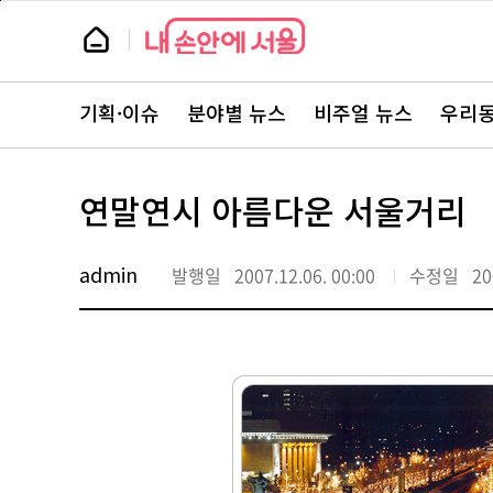
본
페
문
이
뉴
바
지
스
로
상
룸
가
단
뉴
기
으
스
로
기획·이슈
분야별 뉴스
비주얼 뉴스
우리동
주
이
요
동
서
비
스
연말연시 아름다운 서울거리
바
로
가
기
admin
발행일
2007.12.06. 00:00
수정일
20