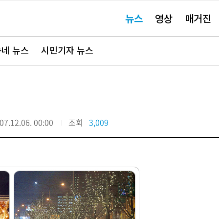
주
뉴스
영상
매거진
요
서
비
스
바
네 뉴스
시민기자 뉴스
로
가
기"
07.12.06. 00:00
조회
3,009