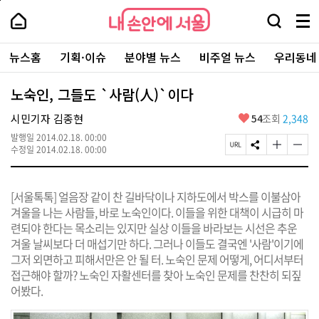
본
페
내
문
이
내
손
검
메
바
지
손
안
색
뉴
로
상
안
주
에
창
전
가
단
에
뉴스홈
기획·이슈
분야별 뉴스
비주얼 뉴스
우리동네
요
서
열
체
기
으
서
서
울
기
보
로
울
비
기
이
-
노숙인, 그들도 `사람(人)`이다
스
동
서
바
울
좋
시민기자 김종현
54
조회
2,348
로
시
아
가
대
발행일
2014.02.18. 00:00
요
기
페
S
글
글
표
수정일
2014.02.18. 00:00
이
N
자
자
소
지
S
크
크
통
U
공
기
기
포
[서울톡톡] 얼음장 같이 찬 길바닥이나 지하도에서 박스를 이불삼아
R
유
크
작
털
L
하
게
게
겨울을 나는 사람들, 바로 노숙인이다. 이들을 위한 대책이 시급히 마
복
기
변
변
련되야 한다는 목소리는 있지만 실상 이들을 바라보는 시선은 추운
사
경
경
겨울 날씨보다 더 매섭기만 하다. 그러나 이들도 결국엔 '사람'이기에
하
하
기
기
그저 외면하고 피해서만은 안 될 터. 노숙인 문제 어떻게, 어디서부터
접근해야 할까? 노숙인 자활센터를 찾아 노숙인 문제를 찬찬히 되짚
어봤다.