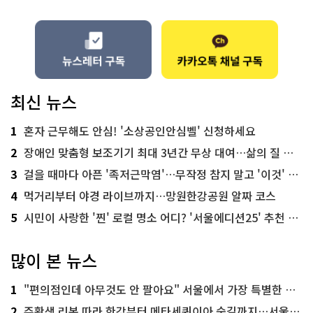
최신 뉴스
1
혼자 근무해도 안심! '소상공인안심벨' 신청하세요
2
장애인 맞춤형 보조기기 최대 3년간 무상 대여…삶의 질 높인다
3
걸을 때마다 아픈 '족저근막염'…무작정 참지 말고 '이것' 해보세요!
4
먹거리부터 야경 라이브까지…망원한강공원 알짜 코스
5
시민이 사랑한 '찐' 로컬 명소 어디? '서울에디션25' 추천 코스
많이 본 뉴스
1
"편의점인데 아무것도 안 팔아요" 서울에서 가장 특별한 편의점의 정체
2
주황색 리본 따라 한강부터 메타세쿼이아 숲길까지…서울둘레길 15코스