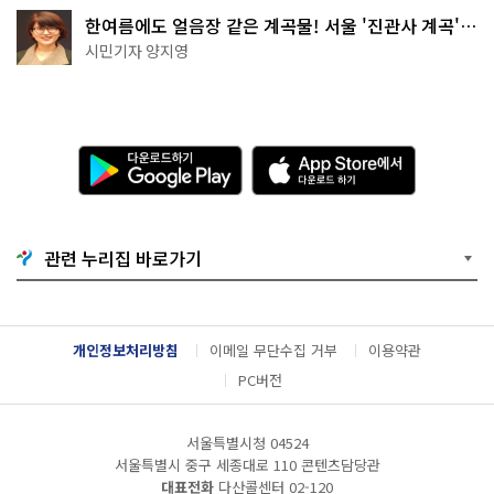
한여름에도 얼음장 같은 계곡물! 서울 '진관사 계곡'이
천국이네~
시민기자 양지영
다
A
운
p
로
p
드
S
하
t
기
o
관련 누리집 바로가기
G
r
o
e
o
에
g
서
l
다
개인정보처리방침
이메일 무단수집 거부
이용약관
e
운
P
로
PC버전
l
드
a
하
y
기
서울특별시청 04524
서울특별시 중구 세종대로 110 콘텐츠담당관
대표전화
다산콜센터
02-120