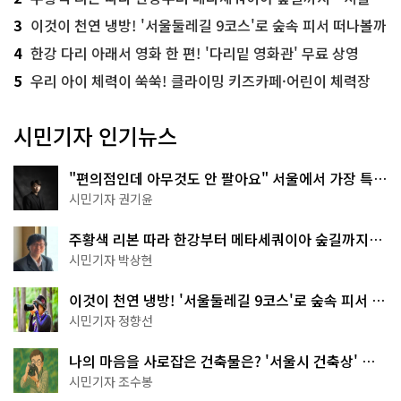
3
이것이 천연 냉방! '서울둘레길 9코스'로 숲속 피서 떠나볼까
4
한강 다리 아래서 영화 한 편! '다리밑 영화관' 무료 상영
5
우리 아이 체력이 쑥쑥! 클라이밍 키즈카페·어린이 체력장
시민기자 인기뉴스
"편의점인데 아무것도 안 팔아요" 서울에서 가장 특별
한 편의점의 정체
시민기자 권기윤
주황색 리본 따라 한강부터 메타세쿼이아 숲길까지…
서울둘레길 15코스
시민기자 박상현
이것이 천연 냉방! '서울둘레길 9코스'로 숲속 피서 떠
나볼까
시민기자 정향선
나의 마음을 사로잡은 건축물은? '서울시 건축상' 수
상작 공개!
시민기자 조수봉