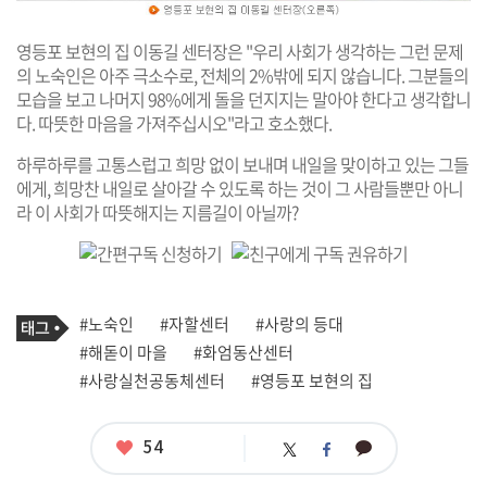
영등포 보현의 집 이동길 센터장은 "우리 사회가 생각하는 그런 문제
의 노숙인은 아주 극소수로, 전체의 2%밖에 되지 않습니다. 그분들의
모습을 보고 나머지 98%에게 돌을 던지지는 말아야 한다고 생각합니
다. 따뜻한 마음을 가져주십시오"라고 호소했다.
하루하루를 고통스럽고 희망 없이 보내며 내일을 맞이하고 있는 그들
에게, 희망찬 내일로 살아갈 수 있도록 하는 것이 그 사람들뿐만 아니
라 이 사회가 따뜻해지는 지름길이 아닐까?
기
태
#노숙인
#자할센터
#사랑의 등대
사
그
관
#해돋이 마을
#화엄동산센터
련
#사랑실천공동체센터
#영등포 보현의 집
태
그
좋
54
카
트
페
아
카
위
이
요
오
터
스