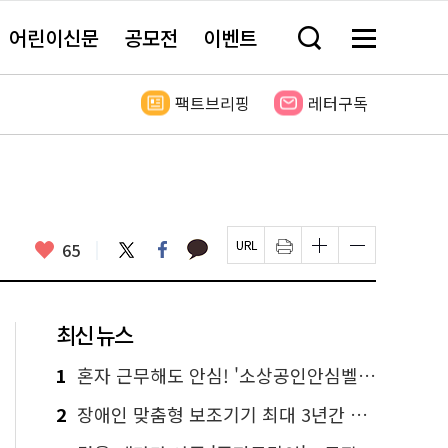
어린이신문
공모전
이벤트
검
메
색
뉴
창
전
열
체
팩트브리핑
레터구독
기
보
기
카
좋
트
페
65
페
인
글
글
카
위
이
아
이
쇄
자
자
오
터
스
요
지
하
크
크
톡
북
U
기
기
기
R
새
크
작
L
창
게
게
최신 뉴스
복
열
변
변
사
림
경
경
하
하
1
혼자 근무해도 안심! '소상공인안심벨' 신청하세요
기
기
2
장애인 맞춤형 보조기기 최대 3년간 무상 대여…삶의 질 높인다