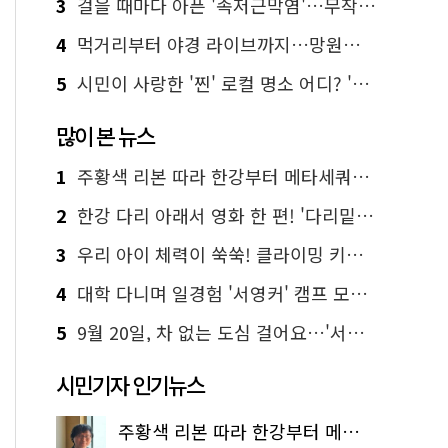
3
걸을 때마다 아픈 '족저근막염'…무작정 참지 말고 '이것' 해보세요!
4
먹거리부터 야경 라이브까지…망원한강공원 알짜 코스
5
시민이 사랑한 '찐' 로컬 명소 어디? '서울에디션25' 추천 코스
많이 본 뉴스
1
주황색 리본 따라 한강부터 메타세쿼이아 숲길까지…서울둘레길 15코스
2
한강 다리 아래서 영화 한 편! '다리밑 영화관' 무료 상영
3
우리 아이 체력이 쑥쑥! 클라이밍 키즈카페·어린이 체력장
4
대학 다니며 일경험 '서영커' 캠프 모집…전액 무료
5
9월 20일, 차 없는 도심 걸어요…'서울 걷자 페스티벌' 선착순 5천명
시민기자 인기뉴스
주황색 리본 따라 한강부터 메타세쿼이아 숲길까지…서울둘레길 15코스