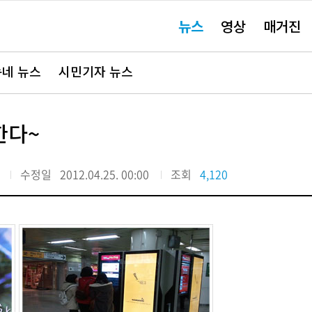
주
뉴스
영상
매거진
요
서
비
스
바
네 뉴스
시민기자 뉴스
로
가
기"
한다~
수정일
2012.04.25. 00:00
조회
4,120