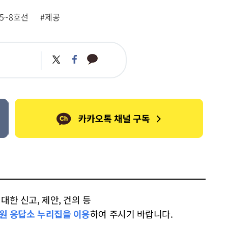
#5~8호선
#제공
카
트
페
카
위
이
오
터
스
톡
북
한 신고, 제안, 건의 등
원 응답소 누리집을 이용
하여 주시기 바랍니다.