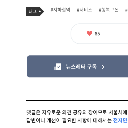
기
태
#지하철역
#서비스
#행복쿠폰
사
그
관
련
태
그
좋
65
아
요
댓글은 자유로운 의견 공유의 장이므로 서울시에 대
답변이나 개선이 필요한 사항에 대해서는
전자민