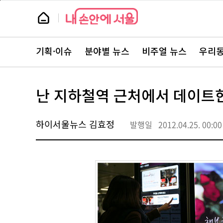
본
페
문
이
뉴
바
지
스
로
상
룸
가
단
뉴
기
으
스
로
기획·이슈
분야별 뉴스
비주얼 뉴스
우리동
주
이
요
동
서
비
스
난 지하철역 근처에서 데이트
바
로
가
기
하이서울뉴스 김효정
발행일
2012.04.25. 00:00