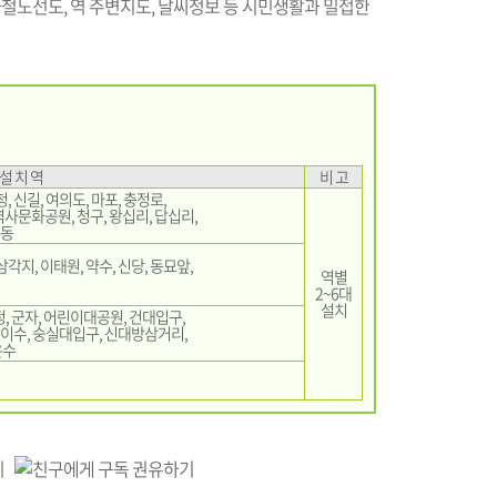
노선도, 역 주변지도, 날씨정보 등 시민생활과 밀접한
설 치 역
비 고
, 신길, 여의도, 마포, 충정로,
역사문화공원, 청구, 왕십리, 답십리,
촌동
각지, 이태원, 약수, 신당, 동묘앞,
역별
2~6대
설치
가정, 군자, 어린이대공원, 건대입구,
, 이수, 숭실대입구, 신대방삼거리,
온수