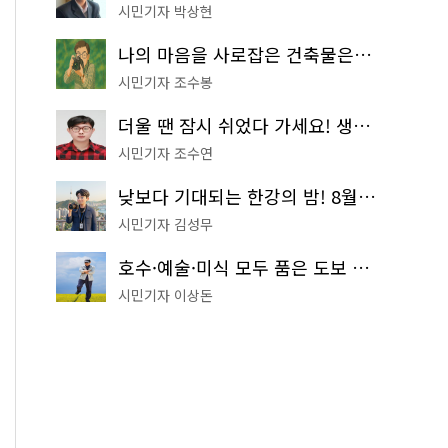
시민기자 박상현
나의 마음을 사로잡은 건축물은? '서울시 건축상' 수상작 공개!
시민기자 조수봉
더울 땐 잠시 쉬었다 가세요! 생수 냉장고부터 해피소·무더위쉼터까지
시민기자 조수연
낮보다 기대되는 한강의 밤! 8월 한정 무료 '한강 밤핑' 예약은?
시민기자 김성무
호수·예술·미식 모두 품은 도보 코스! 서울식물원~LG아트센터~마곡테라스거리
시민기자 이상돈