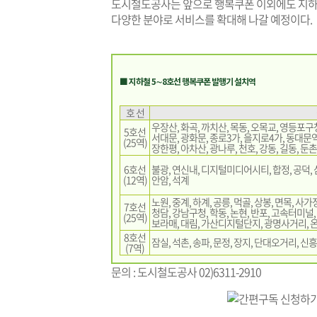
도시철도공사는 앞으로 행복쿠폰 이외에도 지하철
다양한 분야로 서비스를 확대해 나갈 예정이다.
■ 지하철 5∼8호선 행복쿠폰 발행기 설치역
호 선
우장산, 화곡, 까치산, 목동, 오목교, 영등포구청
5호선
서대문, 광화문, 종로3가, 을지로4가, 동대문
(25역)
장한평, 아차산, 광나루, 천호, 강동, 길동, 둔
6호선
불광, 연신내, 디지털미디어시티, 합정, 공덕, 삼
(12역)
안암, 석계
노원, 중계, 하계, 공릉, 먹골, 상봉, 면목, 사
7호선
청담, 강남구청, 학동, 논현, 반포, 고속터미널
(25역)
보라매, 대림, 가산디지털단지, 광명사거리, 
8호선
잠실, 석촌, 송파, 문정, 장지, 단대오거리, 신흥
(7역)
문의 : 도시철도공사 02)6311-2910