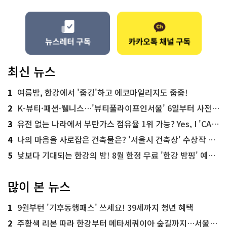
최신 뉴스
1
여름밤, 한강에서 '줍깅'하고 에코마일리지도 줍줍!
2
K-뷰티·패션·웰니스…'뷰티풀라이프인서울' 6일부터 사전 예약
3
유전 없는 나라에서 부탄가스 점유율 1위 가능? Yes, I 'CAN'
4
나의 마음을 사로잡은 건축물은? '서울시 건축상' 수상작 공개!
5
낮보다 기대되는 한강의 밤! 8월 한정 무료 '한강 밤핑' 예약은?
많이 본 뉴스
1
9월부턴 '기후동행패스' 쓰세요! 39세까지 청년 혜택
2
주황색 리본 따라 한강부터 메타세쿼이아 숲길까지…서울둘레길 15코스