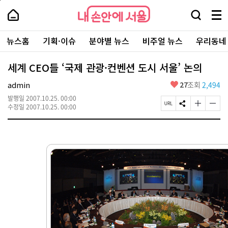
본
페
내
문
이
내
손
검
메
바
지
손
안
색
뉴
로
상
안
주
에
창
전
가
단
에
뉴스홈
기획·이슈
분야별 뉴스
비주얼 뉴스
우리동네
요
서
열
체
기
으
서
서
울
기
보
로
울
비
기
이
-
세계 CEO들 ‘국제 관광·컨벤션 도시 서울’ 논의
스
동
서
바
울
좋
admin
27
조회
2,494
로
시
아
가
대
발행일
2007.10.25. 00:00
요
기
페
S
글
글
표
수정일
2007.10.25. 00:00
이
N
자
자
소
지
S
크
크
통
U
공
기
기
포
R
유
크
작
털
L
하
게
게
복
기
변
변
사
경
경
하
하
기
기