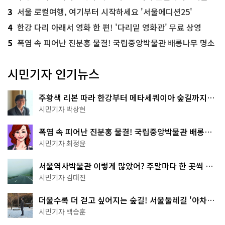
3
서울 로컬여행, 여기부터 시작하세요 '서울에디션25'
4
한강 다리 아래서 영화 한 편! '다리밑 영화관' 무료 상영
5
폭염 속 피어난 진분홍 물결! 국립중앙박물관 배롱나무 명소
시민기자 인기뉴스
주황색 리본 따라 한강부터 메타세쿼이아 숲길까지…
서울둘레길 15코스
시민기자 박상현
폭염 속 피어난 진분홍 물결! 국립중앙박물관 배롱나
무 명소
시민기자 최정윤
서울역사박물관 이렇게 많았어? 주말마다 한 곳씩 떠
나는 역사 산책
시민기자 김대진
더울수록 더 걷고 싶어지는 숲길! 서울둘레길 '아차산
코스'
시민기자 백승훈