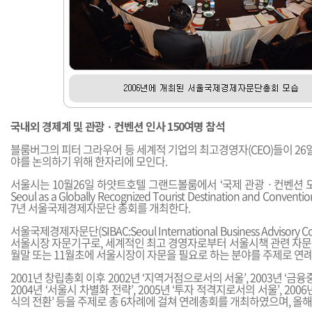
국내외 경제계 및 관광ㆍ컨벤션 인사 150여명 참석
블룸버그의 피터 그라우어 등 세계적 기업의 최고경영자(CEO)들이 26일
야를 논의하기 위해 한자리에 모인다.
서울시는 10월26일 하얏트호텔 그랜드볼룸에서 ‘국제 관광ㆍ컨벤션 도시, 
Seoul as a Globally Recognized Tourist Destination and Conven
7년 서울국제경제자문단 총회를 개최한다.
서울국제경제자문단(SIBAC:Seoul International Business Advisory 
서울시장 자문기구로, 세계적인 최고 경영자로부터 서울시책 관련 자문을 
월말 또는 11월초에 서울시장이 자문을 필요로 하는 분야를 주제로 연
2001년 창립총회 이후 2002년 ‘지역거점으로서의 서울’, 2003년 ‘금융
2004년 ‘서울시 차별화 전략’, 2005년 ‘투자 적격지로서의 서울’, 20
식의 전환’ 등을 주제로 총 6차례에 걸쳐 연례총회를 개최하였으며, 올해