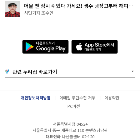
더울 땐 잠시 쉬었다 가세요! 생수 냉장고부터 해피소
·무더위쉼터까지
시민기자 조수연
다
A
운
p
로
p
드
S
하
t
기
o
관련 누리집 바로가기
G
r
o
e
o
에
g
서
l
다
개인정보처리방침
이메일 무단수집 거부
이용약관
e
운
P
로
PC버전
l
드
a
하
y
기
서울특별시청 04524
서울특별시 중구 세종대로 110 콘텐츠담당관
대표전화
다산콜센터
02-120