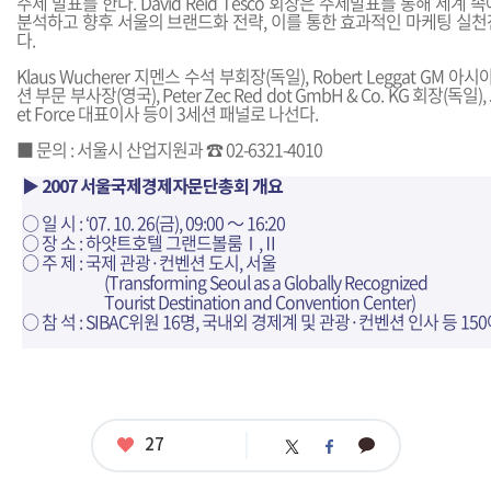
주제 발표를 한다. David Reid Tesco 회장은 주제발표를 통해 세계
분석하고 향후 서울의 브랜드화 전략, 이를 통한 효과적인 마케팅 실천
다.
Klaus Wucherer 지멘스 수석 부회장(독일), Robert Leggat G
션 부문 부사장(영국), Peter Zec Red dot GmbH & Co. KG 회장(독일), J
et Force 대표이사 등이 3세션 패널로 나선다.
■ 문의 : 서울시 산업지원과 ☎ 02-6321-4010
▶ 2007 서울국제경제자문단총회 개요
○ 일 시 : ‘07. 10. 26(금), 09:00 ～ 16:20
○ 장 소 : 하얏트호텔 그랜드볼룸Ⅰ,Ⅱ
○ 주 제 : 국제 관광·컨벤션 도시, 서울
(Transforming Seoul as a Globally Recognized
Tourist Destination and Convention Center)
○ 참 석 : SIBAC위원 16명, 국내외 경제계 및 관광·컨벤션 인사 등 15
좋
27
카
트
페
아
카
위
이
요
오
터
스