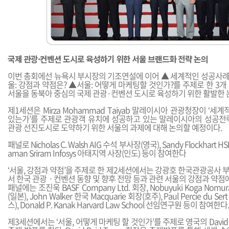
국제 관광·컨벤션 도시로 육성하기 위한 서울 브랜드화 전략 논의
이번 총회에선 뉴욕시 부시장의 기조연설에 이어 ▲ 세계적인 성공사례 
울: 강점과 약점은? ▲서울: 어떻게 마케팅할 것인가?를 주제로 한 3
서울을 동북아 중심의 국제 관광·컨벤션 도시로 육성하기 위한 활발한 
제1세션은 Mirza Mohammad Taiyab 말레이시아 관광청장이 ‘세
있는가’를 주제로 관광객 유치에 성공하고 있는 말레이시아의 성공전
관광 선진도시로 도약하기 위한 서울의 과제에 대해 논의할 예정이다.
패널로 Nicholas C. Walsh AIG 수석 부사장(영국), Sandy Flockhart HS
aman Sriram Infosys 아태지역 사장(인도) 등이 참여한다
‘서울, 강점과 약점’을 주제로 한 제2세션에서는 강광호 한국관광공사
서 한국 관광ㆍ컨벤션 동향 및 향후 전망 등과 관련 서울의 강점과 약점
패널에는 조진욱 BASF Company Ltd. 회장, Nobuyuki Koga Nomura
(일본), John Walker 한국 Macquarie 회장(호주), Paul Percie du Se
스), Donald P. Kanak Harvard Law School 선임연구원 등이 참여한다.
제3세션에서는 ‘서울, 어떻게 마케팅 할 것인가’를 주제로 영국의 David Re