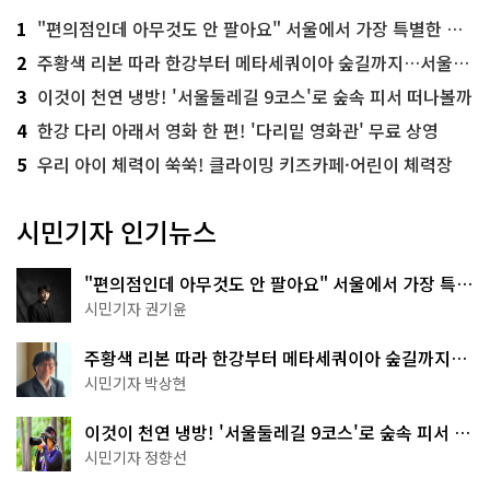
1
"편의점인데 아무것도 안 팔아요" 서울에서 가장 특별한 편의점의 정체
2
주황색 리본 따라 한강부터 메타세쿼이아 숲길까지…서울둘레길 15코스
3
이것이 천연 냉방! '서울둘레길 9코스'로 숲속 피서 떠나볼까
4
한강 다리 아래서 영화 한 편! '다리밑 영화관' 무료 상영
5
우리 아이 체력이 쑥쑥! 클라이밍 키즈카페·어린이 체력장
시민기자 인기뉴스
"편의점인데 아무것도 안 팔아요" 서울에서 가장 특별
한 편의점의 정체
시민기자 권기윤
주황색 리본 따라 한강부터 메타세쿼이아 숲길까지…
서울둘레길 15코스
시민기자 박상현
이것이 천연 냉방! '서울둘레길 9코스'로 숲속 피서 떠
나볼까
시민기자 정향선