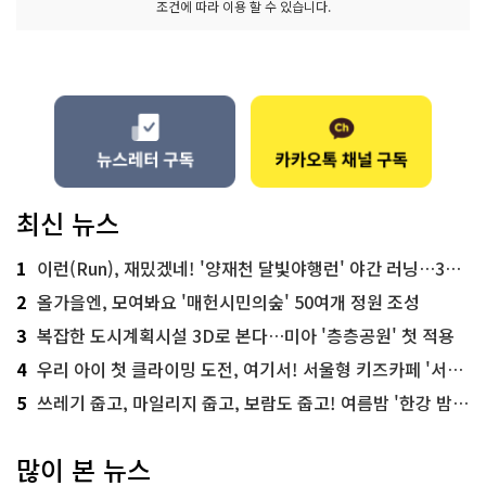
조건에 따라 이용 할 수 있습니다.
최신 뉴스
1
이런(Run), 재밌겠네! '양재천 달빛야행런' 야간 러닝…300명 모집
2
올가을엔, 모여봐요 '매헌시민의숲' 50여개 정원 조성
3
복잡한 도시계획시설 3D로 본다…미아 '층층공원' 첫 적용
4
우리 아이 첫 클라이밍 도전, 여기서! 서울형 키즈카페 '서울가족플라자점'
5
쓰레기 줍고, 마일리지 줍고, 보람도 줍고! 여름밤 '한강 밤마실 줍깅'
많이 본 뉴스