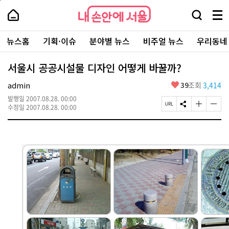
본
페
내
문
이
내
손
검
메
바
지
손
안
색
뉴
로
상
안
주
에
창
전
가
단
에
뉴스홈
기획·이슈
분야별 뉴스
비주얼 뉴스
우리동네
요
서
열
체
기
으
서
서
울
기
보
로
울
비
기
이
-
서울시 공공시설물 디자인 어떻게 바꿀까?
스
동
서
바
울
좋
admin
39
조회
3,414
로
시
아
가
대
발행일
2007.08.28. 00:00
요
기
페
S
글
글
표
수정일
2007.08.28. 00:00
이
N
자
자
소
지
S
크
크
통
U
공
기
기
포
R
유
크
작
털
L
하
게
게
복
기
변
변
사
경
경
하
하
기
기