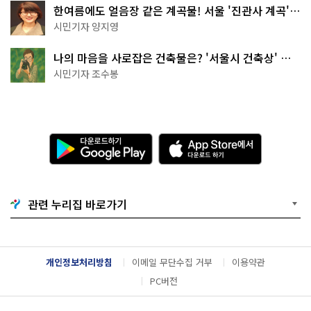
한여름에도 얼음장 같은 계곡물! 서울 '진관사 계곡'이
천국이네~
시민기자 양지영
나의 마음을 사로잡은 건축물은? '서울시 건축상' 수
상작 공개!
시민기자 조수봉
다
A
운
p
로
p
드
S
하
t
기
o
관련 누리집 바로가기
G
r
o
e
o
에
g
서
l
다
개인정보처리방침
이메일 무단수집 거부
이용약관
e
운
P
로
PC버전
l
드
a
하