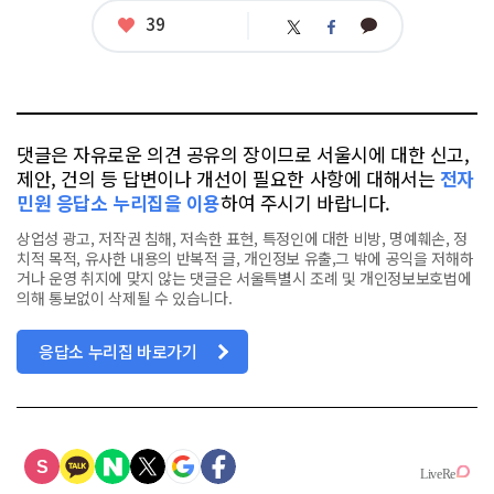
좋
39
카
트
페
아
카
위
이
요
오
터
스
톡
북
댓글은 자유로운 의견 공유의 장이므로 서울시에 대한 신고,
제안, 건의 등 답변이나 개선이 필요한 사항에 대해서는
전자
민원 응답소 누리집을 이용
하여 주시기 바랍니다.
상업성 광고, 저작권 침해, 저속한 표현, 특정인에 대한 비방, 명예훼손, 정
치적 목적, 유사한 내용의 반복적 글, 개인정보 유출,그 밖에 공익을 저해하
거나 운영 취지에 맞지 않는 댓글은 서울특별시 조례 및 개인정보보호법에
의해 통보없이 삭제될 수 있습니다.
응답소 누리집 바로가기