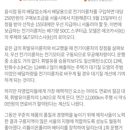
음식점 등의 배달업소에서 배달용으로 전기이륜차를 구입하면 대당
250만원의 구매보조금을 서울시에서 지원해준다. 9월 15일부터 신
청을 받아 선착순 155대에만 우선 지급하니 서둘러야 할 듯. 이번에
보급하는 전기이륜차는 배기량 50CC 스쿠터급. 모델은 에코카사(社)
의 루체와 S&T모터스사(社)의 로미오다.
같은 급의 휘발유이륜차와 비교했을 때 전기이륜차의 장점을 살펴보
자. 우선 전기이륜차는 전기모터로 구동되므로 무공해차량이다. 운행
중 소음도 거의 없다. 휘발유용 승용차보다도 일산화탄소(CO) 12배,
탄화수소(HC)는 124배나 많이 배출하는 주택가 대기질 오염의 주범
이었던 배달차량을 전기이륜차로 바꾸게 될 경우 대기질 개선에 기여
하게 되는 것이다.
하지만 자영업자들에게 가장 매력적인 요소는 아마도 연료비 절감 대
목. 휘발유이륜차의 1/40으로 적게 든다. 연간 12,000km 주행 시 약 6
0만원의 연료비가 절약된다는 계산도 나왔다.
그동안 꾸준히 제품의 품질과 경쟁력을 높이기 위해 제작사들이 노력
한 결과 구릉지역이 많은 서울의 지형에 적합하도록 성능도 월등히
좋아졌다. 리튬이온폴리머 배터리를 장착하여 달리는데 1회 운행거