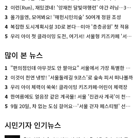
2
이런(Run), 재밌겠네! '양재천 달빛야행런' 야간 러닝…300명 모집
3
올가을엔, 모여봐요! '매헌시민의숲' 50여개 정원 조성
4
복잡한 도시계획시설 3D로 본다…미아 '층층공원' 첫 적용
5
우리 아이 첫 클라이밍 도전, 여기서! 서울형 키즈카페 '서울가족플라자점'
많이 본 뉴스
1
"편의점인데 아무것도 안 팔아요" 서울에서 가장 특별한 편의점의 정체
2
이것이 천연 냉방! '서울둘레길 9코스'로 숲속 피서 떠나볼까
3
우리 아이 체력이 쑥쑥! 클라이밍 키즈카페·어린이 체력장
4
한여름에도 얼음장 같은 계곡물! 서울 '진관사 계곡'이 천국이네~
5
9월 20일, 차 없는 도심 걸어요…'서울 걷자 페스티벌' 선착순 5천명
시민기자 인기뉴스