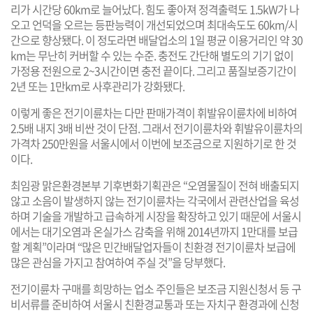
리가 시간당 60km로 늘어났다. 힘도 좋아져 정격출력도 1.5kW가 나
오고 언덕을 오르는 등판능력이 개선되었으며 최대속도도 60km/시
간으로 향상됐다. 이 정도라면 배달업소의 1일 평균 이용거리인 약 30
km는 무난히 커버할 수 있는 수준. 충전도 간단해 별도의 기기 없이
가정용 전원으로 2~3시간이면 충전 끝이다. 그리고 품질보증기간이
2년 또는 1만km로 사후관리가 강화됐다.
이렇게 좋은 전기이륜차는 다만 판매가격이 휘발유이륜차에 비하여
2.5배 내지 3배 비싼 것이 단점. 그래서 전기이륜차와 휘발유이륜차의
가격차 250만원을 서울시에서 이번에 보조금으로 지원하기로 한 것
이다.
최임광 맑은환경본부 기후변화기획관은 “오염물질이 전혀 배출되지
않고 소음이 발생하지 않는 전기이륜차는 각국에서 관련산업을 육성
하며 기술을 개발하고 급속하게 시장을 확장하고 있기 때문에 서울시
에서는 대기오염과 온실가스 감축을 위해 2014년까지 1만대를 보급
할 계획”이라며 “많은 민간배달업자들이 친환경 전기이륜차 보급에
많은 관심을 가지고 참여하여 주실 것”을 당부했다.
전기이륜차 구매를 희망하는 업소 주인들은 보조금 지원신청서 등 구
비서류를 준비하여 서울시 친환경교통과 또는 자치구 환경과에 신청