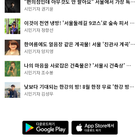
"편의점인데 아무것도 안 팔아요" 서울에서 가장 특별
한 편의점의 정체
시민기자 권기윤
이것이 천연 냉방! '서울둘레길 9코스'로 숲속 피서 떠
나볼까
시민기자 정향선
한여름에도 얼음장 같은 계곡물! 서울 '진관사 계곡'이
천국이네~
시민기자 양지영
나의 마음을 사로잡은 건축물은? '서울시 건축상' 수
상작 공개!
시민기자 조수봉
낮보다 기대되는 한강의 밤! 8월 한정 무료 '한강 밤
핑' 예약은?
시민기자 김성무
다
A
운
p
로
p
드
S