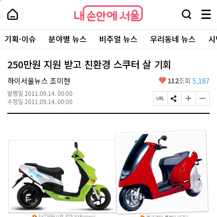
본
페
내
문
이
내
손
검
메
바
지
손
안
색
뉴
로
상
안
주
에
창
전
가
단
에
기획·이슈
분야별 뉴스
비주얼 뉴스
우리동네 뉴스
시
요
서
열
체
기
으
서
서
울
기
보
로
울
비
기
이
-
250만원 지원 받고 친환경 스쿠터 살 기회
스
동
서
바
울
좋
하이서울뉴스 조미현
112
조회
5,187
로
시
아
가
대
발행일
2011.09.14. 00:00
요
기
페
S
글
글
표
수정일
2011.09.14. 00:00
이
N
자
자
소
지
S
크
크
통
U
공
기
기
포
R
유
크
작
털
L
하
게
게
복
기
변
변
사
경
경
하
하
기
기