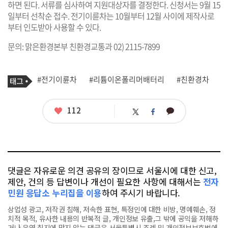
하면 된다. 서류를 심사하여 지원대상자를 결정한다. 신청서는 9월 15
일부터 선착순 접수. 전기이륜차는 10월부터 12월 사이에 제작사로
부터 인도받아 사용할 수 있다.
문의: 맑은환경본부 친환경교통과 02) 2115-7899
기
태
#전기이륜차
#리튬이온폴리머배터리
#친환경차
사
그
관
련
태
좋
112
카
트
페
그
아
카
위
이
요
오
터
스
톡
북
댓글은 자유로운 의견 공유의 장이므로 서울시에 대한 신고,
제안, 건의 등 답변이나 개선이 필요한 사항에 대해서는
전자
민원 응답소 누리집을 이용
하여 주시기 바랍니다.
상업성 광고, 저작권 침해, 저속한 표현, 특정인에 대한 비방, 명예훼손, 정
치적 목적, 유사한 내용의 반복적 글, 개인정보 유출,그 밖에 공익을 저해하
거나 운영 취지에 맞지 않는 댓글은 서울특별시 조례 및 개인정보보호법에