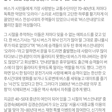
버스가 시민들에게 가장 사랑받는 교통수단이던 70~80년대. 저마다
독특한 억양의 '오라이~' 소리로 서민들의 고단한 하루를 활기차게 이
끌었던 버스 전성시대의 주역들이 있었으니 바로 '버스안내양'으로
불리던 젊은 여성들이다.
그 시절을 추억하는 이들은 저마다 잊을 수 없는 에피소드를 갖고 있
다. 한 버스기사는 “당시 버스가 워낙 인기가 많아 말 그대로 콩나물시
루가 따로 없었다”며 “버스에 승객들이 모두 탄 후에 버스안내양이
‘오라이~’라고 말하면서 문을 두드리면 출발했는데 사람이 너무 많이
타다보니 안내양이 미처 올라타지 못했는데 버스가 떠나버리는 경우
도 많았다”고 회상했다. '안내양'들은 휴무일에도 출근해 승객들이 버
스에 더 많이 올라타지 못하도록 말리는 역할을 하기도 했다. 그런가
하면 당시 한 팀이던 운전기사와 사랑에 빠져 승객이 없는 한산한 오
후시간대에 영화를 보거나 도로변에 버스를 세워놓고 데이트를 즐기
는 '사건'도 있었다고 한다. 그러다가 1989년 ‘버스안내양 의무 조
항’이 삭제되면서 그들은 역사 속에서 자취를 감추게 됐다.
지금은 40~50대 중년의 여인이 되어 있을 그 시절의 '버스안내양' 중
김경숙(48)씨와 김경순(55)씨가 오는 22일 ‘서울시 대중교통 이용의
날’을 맞아 70~80년대 버스 재현 특별 이벤트에 참여한다. 신기하게