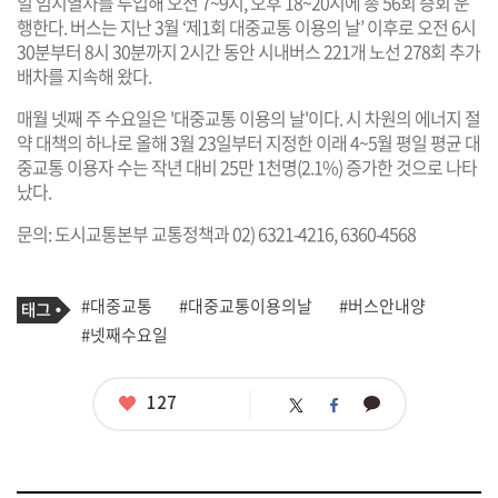
일 임시열차를 투입해 오전 7~9시, 오후 18~20시에 총 56회 증회 운
행한다. 버스는 지난 3월 ‘제1회 대중교통 이용의 날’ 이후로 오전 6시
30분부터 8시 30분까지 2시간 동안 시내버스 221개 노선 278회 추가
배차를 지속해 왔다.
매월 넷째 주 수요일은 '대중교통 이용의 날'이다. 시 차원의 에너지 절
약 대책의 하나로 올해 3월 23일부터 지정한 이래 4~5월 평일 평균 대
중교통 이용자 수는 작년 대비 25만 1천명(2.1%) 증가한 것으로 나타
났다.
문의: 도시교통본부 교통정책과 02) 6321-4216, 6360-4568
기
태
#대중교통
#대중교통이용의날
#버스안내양
사
그
관
#넷째수요일
련
태
그
좋
127
카
트
페
아
카
위
이
요
오
터
스
톡
북