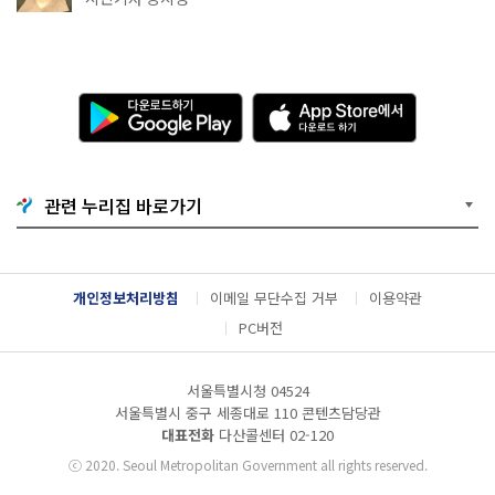
다
A
운
p
로
p
드
S
하
t
기
o
관련 누리집 바로가기
G
r
o
e
o
에
g
서
l
다
개인정보처리방침
이메일 무단수집 거부
이용약관
e
운
P
로
PC버전
l
드
a
하
y
기
서울특별시청 04524
서울특별시 중구 세종대로 110 콘텐츠담당관
대표전화
다산콜센터
02-120
ⓒ
2020. Seoul Metropolitan Government all rights reserved.