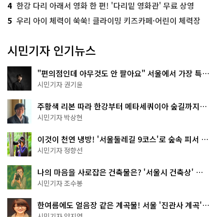
4
한강 다리 아래서 영화 한 편! '다리밑 영화관' 무료 상영
5
우리 아이 체력이 쑥쑥! 클라이밍 키즈카페·어린이 체력장
시민기자 인기뉴스
"편의점인데 아무것도 안 팔아요" 서울에서 가장 특별
한 편의점의 정체
시민기자 권기윤
주황색 리본 따라 한강부터 메타세쿼이아 숲길까지…
서울둘레길 15코스
시민기자 박상현
이것이 천연 냉방! '서울둘레길 9코스'로 숲속 피서 떠
나볼까
시민기자 정향선
나의 마음을 사로잡은 건축물은? '서울시 건축상' 수
상작 공개!
시민기자 조수봉
한여름에도 얼음장 같은 계곡물! 서울 '진관사 계곡'이
천국이네~
시민기자 양지영