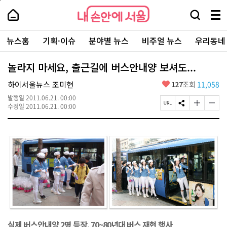
본
페
내
문
이
내
손
검
메
바
지
손
안
색
뉴
로
상
안
주
에
창
전
가
단
에
뉴스홈
기획·이슈
분야별 뉴스
비주얼 뉴스
우리동네
요
서
열
체
기
으
서
서
울
기
보
로
울
비
기
이
-
놀라지 마세요, 출근길에 버스안내양 보셔도...
스
동
서
바
울
좋
하이서울뉴스 조미현
127
조회
11,058
로
시
아
가
대
발행일
2011.06.21. 00:00
요
기
페
S
글
글
표
수정일
2011.06.21. 00:00
이
N
자
자
소
지
S
크
크
통
U
공
기
기
포
R
유
크
작
털
L
하
게
게
복
기
변
변
사
경
경
하
하
기
기
실제 버스안내양 2명 등장, 70~80년대 버스 재현 행사