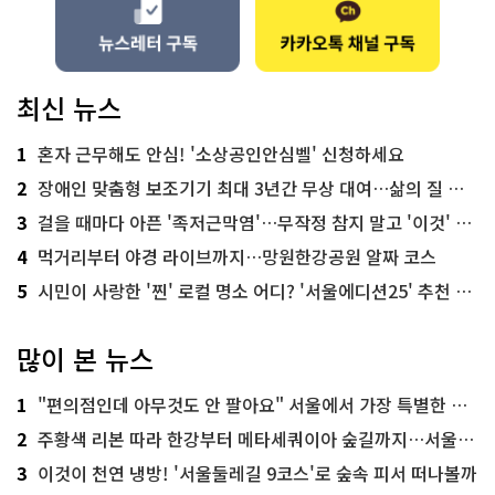
최신 뉴스
1
혼자 근무해도 안심! '소상공인안심벨' 신청하세요
2
장애인 맞춤형 보조기기 최대 3년간 무상 대여…삶의 질 높인다
3
걸을 때마다 아픈 '족저근막염'…무작정 참지 말고 '이것' 해보세요!
4
먹거리부터 야경 라이브까지…망원한강공원 알짜 코스
5
시민이 사랑한 '찐' 로컬 명소 어디? '서울에디션25' 추천 코스
많이 본 뉴스
1
"편의점인데 아무것도 안 팔아요" 서울에서 가장 특별한 편의점의 정체
2
주황색 리본 따라 한강부터 메타세쿼이아 숲길까지…서울둘레길 15코스
3
이것이 천연 냉방! '서울둘레길 9코스'로 숲속 피서 떠나볼까