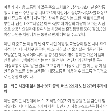
아울러 자가용 교통량이 많은 주요 교차로와 남산1·3호터널 혼잡통
행료 요금소 주변 등 총 시내 234개 지점에서 승용차 이용자를 대상으
로 대중교통 이용에 자발적인 참여를 유도하는 그린·옐로카드를 배
부한다. 남산 1·3호터널은 하루 8만여대 이상의 차량이 오가는 지점
으로 승용차요일제에 참여하는 차량에는 혼잡통행료 50% 감면, 3인
이상 다인승 차량에게는 통행료 면제 혜택을 주고 있다.
이번 ‘대중교통 이용의 날’에도 시민 이동 및 교통량이 많은 시내 주요
지점에서 시·자치구 공무원, 버스·지하철·서울시설관리공단 직원,
모범운전자, 녹색어머니회 등 총 3천 8백여명이 참여한 가운데 캠페
인을 벌인다. 백화점에서는 행사일 전부터 전단지와 전광판을 통해
‘대중교통 이용의 날’을 알리고 교통카드 제공 이벤트를 여는 등 이 날
만큼은 점포를 찾는 고객들이 대중교통을 이용할 수 있도록 적극적으
로 권장할 예정이다.
출ㆍ퇴근 시간대 임시열차 56회 증회, 버스 221개 노선 278회 추가배
차
이날 출퇴근 시간대에 버스·지하철 이용자가 집중될 것을 감안해 임
시열차와 시내버스도 추가 배차한다. 먼저 지하철 2~9호선은 행사 당