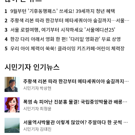
1
9월부턴 '기후동행패스' 쓰세요! 39세까지 청년 혜택
2
주황색 리본 따라 한강부터 메타세쿼이아 숲길까지…서울둘레길 15코스
3
서울 로컬여행, 여기부터 시작하세요 '서울에디션25'
4
한강 다리 아래서 영화 한 편! '다리밑 영화관' 무료 상영
5
우리 아이 체력이 쑥쑥! 클라이밍 키즈카페·어린이 체력장
시민기자 인기뉴스
주황색 리본 따라 한강부터 메타세쿼이아 숲길까지…
서울둘레길 15코스
시민기자 박상현
폭염 속 피어난 진분홍 물결! 국립중앙박물관 배롱나
무 명소
시민기자 최정윤
서울역사박물관 이렇게 많았어? 주말마다 한 곳씩 떠
나는 역사 산책
시민기자 김대진