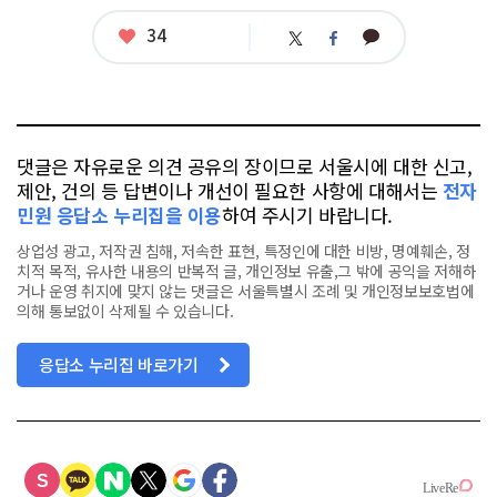
좋
34
카
트
페
아
카
위
이
요
오
터
스
톡
북
댓글은 자유로운 의견 공유의 장이므로 서울시에 대한 신고,
제안, 건의 등 답변이나 개선이 필요한 사항에 대해서는
전자
민원 응답소 누리집을 이용
하여 주시기 바랍니다.
상업성 광고, 저작권 침해, 저속한 표현, 특정인에 대한 비방, 명예훼손, 정
치적 목적, 유사한 내용의 반복적 글, 개인정보 유출,그 밖에 공익을 저해하
거나 운영 취지에 맞지 않는 댓글은 서울특별시 조례 및 개인정보보호법에
의해 통보없이 삭제될 수 있습니다.
응답소 누리집 바로가기