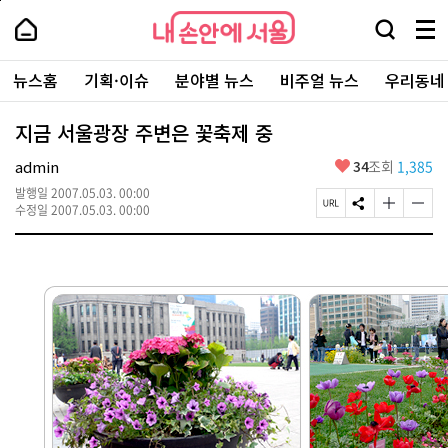
본
페
내
문
이
내
손
검
메
바
지
손
안
색
뉴
로
상
안
주
에
창
전
가
단
에
뉴스홈
기획·이슈
분야별 뉴스
비주얼 뉴스
우리동네
요
서
열
체
기
으
서
서
울
기
보
로
울
비
기
이
-
지금 서울광장 주변은 꽃축제 중
스
동
서
바
울
좋
admin
34
조회
1,385
로
시
아
가
대
발행일
2007.05.03. 00:00
요
기
페
S
글
글
표
수정일
2007.05.03. 00:00
이
N
자
자
소
지
S
크
크
통
U
공
기
기
포
R
유
크
작
털
L
하
게
게
복
기
변
변
사
경
경
하
하
기
기