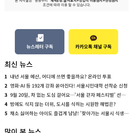
본 저작물은 "공공누리"
제4유형:출처표시+상업적 이용금지+변경금지
조건에 따라 이용 할 수 있습니다.
최신 뉴스
1
내년 서울 예산, 어디에 쓰면 좋을까요? 온라인 투표
2
영화·AI 등 192개 강좌 쏟아진다! 서울시민대학 선착순 신청
3
9월 20일, 차 없는 도심 걸어요…'서울 걷자 페스티벌' 선착순 5천명
4
밤에도 식지 않는 더위, 도시를 식히는 시원한 해법은?
5
채소 싫어하는 아이도 즐겁게 냠냠! '찾아가는 서울시 식생활 교육' 현장
많이 본 뉴스