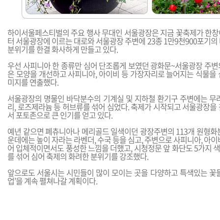
하이서울페스티벌의 주요 행사 무대인 서울광장은 지금 꽃축제가 한창
터 서울광장에 이르는 대로와 서울광장 주변에 23종 1만9천900포기의
분위기를 한결 화사하게 만들고 있다.
우선 사피니아 한 종류만 심어 단조롭게 보였던 광화문~서울광장 주변
은 모양을 개선하고 사피니아, 아이비 등 가장자리로 늘어지는 식물을 
미지를 연출했다.
서울광장의 명물인 바닥분수의 기계실 및 지하철 환기구 주변에는 무려
리, 로즈제라늄 등 허브류를 섞어 심었다. 축제가 시작되고 서울광장을
서 포토존으로 큰 인기를 얻고 있다.
예년 같으면 폐츄니아나 메리골드 일색이던 광장주변의 113개 원형화분
운데에는 높이 자라는 라벤더, 수국 등을 심고, 주변으로 사피니아, 아이
어 입체적이면서도 풍성한 느낌을 더했고, 시청정문 앞 화단도 5가지 
를 섞어 심어 축제의 화려한 분위기를 강조했다.
앞으로도 서울시는 시민들이 많이 모이는 곳을 다양하고 특색있는 꽃들
업’을 계속 펼쳐나갈 계획이다.