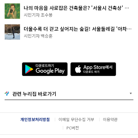
나의 마음을 사로잡은 건축물은? '서울시 건축상' 수
상작 공개!
시민기자 조수봉
더울수록 더 걷고 싶어지는 숲길! 서울둘레길 '아차산
코스'
시민기자 백승훈
다
A
운
p
로
p
드
S
하
t
기
o
관련 누리집 바로가기
G
r
o
e
o
에
g
서
l
다
개인정보처리방침
이메일 무단수집 거부
이용약관
e
운
P
로
PC버전
l
드
a
하